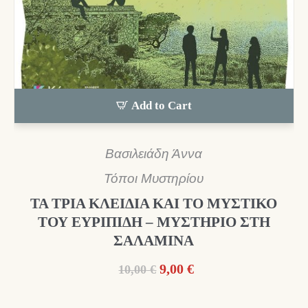
Add to Cart
Βασιλειάδη Άννα
Τόποι Μυστηρίου
ΤΑ ΤΡΙΑ ΚΛΕΙΔΙΑ ΚΑΙ ΤΟ ΜΥΣΤΙΚΟ
ΤΟΥ ΕΥΡΙΠΙΔΗ – ΜΥΣΤΗΡΙΟ ΣΤΗ
ΣΑΛΑΜΙΝΑ
Original
Η
9,00
€
10,00
€
price
τρέχουσα
was:
τιμή