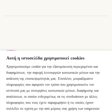
Αυτή η ιστοσελίδα χρησιμοποιεί cookies
Χρησιμοποιούμε cookie για την εξατομίκευση περιεχομένου και
Εμμ.Μπενάκη 76 10681 Αθήνα Ελλάδα.
διαφημίσεων, την παροχή λειτουργιών κοινωνικών μέσων και την
ανάλυση της επισκεψιμότητάς μας. Επιπλέον, μοιραζόμαστε
+30.2110084023
πληροφορίες που αφορούν τον τρόπο που χρησιμοποιείτε τον
ιστότοπό μας με συνεργάτες κοινωνικών μέσων, διαφήμισης και
info@kyfantabooks.gr
αναλύσεων, οι οποίοι ενδεχομένως να τις συνδυάσουν με άλλες
πληροφορίες που τους έχετε παραχωρήσει ή τις οποίες έχουν
Βρείτε μας
συλλέξει σε σχέση με την από μέρους σας χρήση των υπηρεσιών