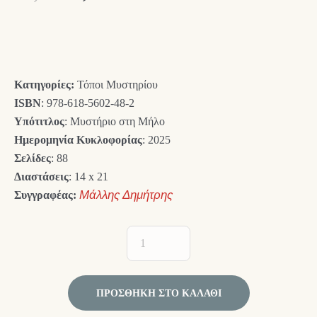
price
τρέχουσα
was:
τιμή
10,00 €.
είναι:
Κατηγορίες:
Τόποι Μυστηρίου
9,00 €.
ISBN
: 978-618-5602-48-2
Υπότιτλος
: Μυστήριο στη Μήλο
Ημερομηνία Κυκλοφορίας
: 2025
Σελίδες
: 88
Διαστάσεις
: 14 x 21
Συγγραφέας:
Μάλλης Δημήτρης
ΠΡΟΣΘΉΚΗ ΣΤΟ ΚΑΛΆΘΙ