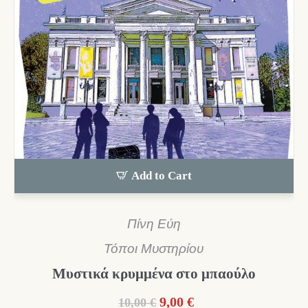
Add to Cart
Πίνη Εύη
Τόποι Μυστηρίου
Μυστικά κρυμμένα στο μπαούλο
Original
Η
9,00
€
10,00
€