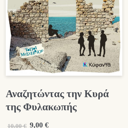
Αναζητώντας την Κυρά
της Φυλακωπής
Original
Η
9,00
€
10,00
€