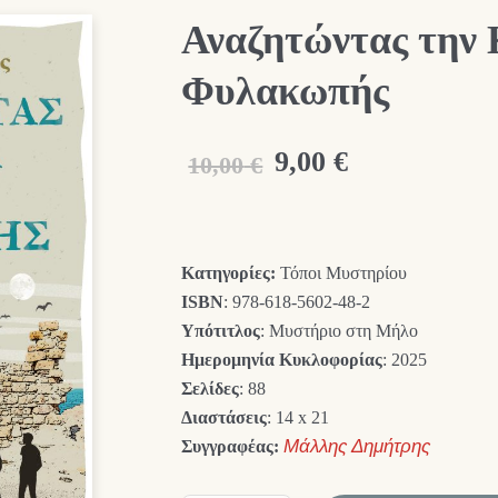
Αναζητώντας την 
Φυλακωπής
Original
Η
9,00
€
10,00
€
price
τρέχουσα
was:
τιμή
Κατηγορίες:
Τόποι Μυστηρίου
10,00 €.
είναι:
ISBN
: 978-618-5602-48-2
9,00 €.
Υπότιτλος
: Μυστήριο στη Μήλο
Ημερομηνία Κυκλοφορίας
: 2025
Σελίδες
: 88
Διαστάσεις
: 14 x 21
Συγγραφέας:
Μάλλης Δημήτρης