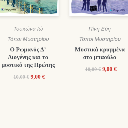
Τσοκώνα Ιώ
Πίνη Εύη
Τόποι Μυστηρίου
Τόποι Μυστηρίου
Ο Ρωμανός Δ’
Μυστικά κρυμμένα
Διογένης και το
στο μπαούλο
μυστικό της Πρώτης
Original
Η
9,00
€
10,00
€
price
τρέχ
Original
Η
9,00
€
10,00
€
was:
τιμή
price
τρέχουσα
10,00 €.
είναι
was:
τιμή
9,00 
10,00 €.
είναι:
9,00 €.