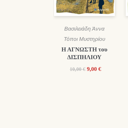
Βασιλειάδη Άννα
Τόποι Μυστηρίου
Η ΑΓΝΩΣΤΗ του
ΔΙΣΠΗΛΙΟΥ
Original
Η
9,00
€
10,00
€
price
τρέχουσα
was:
τιμή
10,00 €.
είναι:
9,00 €.