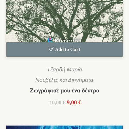
Add to Cart
Τζαρδή Μαρία
Νουβέλες και Διηγήματα
Ζωγράφισέ μου ένα δέντρο
Original
Η
9,00
€
10,00
€
price
τρέχουσα
was:
τιμή
10,00 €.
είναι: