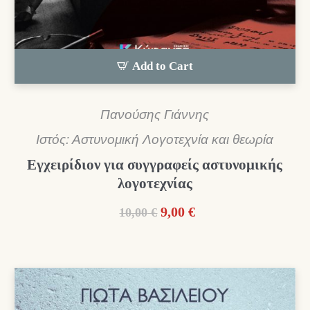
Add to Cart
Πανούσης Γιάννης
Ιστός: Αστυνομική Λογοτεχνία και θεωρία
Εγχειρίδιον για συγγραφείς αστυνομικής
λογοτεχνίας
Original
Η
9,00
€
10,00
€
price
τρέχουσα
was:
τιμή
10,00 €.
είναι:
9,00 €.