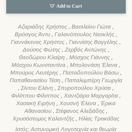
Add to Cart
Αζαριάδης Χρήστος
,
Βασιλείου Γιώτα
,
Βρόσγος Άντυ
,
Γαλανόπουλος Νεοκλής
,
Γιαννάκενας Χρήστος
,
Γιαννίσης Βαγγέλης
,
Δούσος Φώτης
,
Ζερβός Αντώνης
,
Θεοδώρου Κλαίρη
,
Μόσχος Γιάννης
,
Μόσχου Κωνσταντίνα
,
Μπολονάση Έλενα
,
Μπούρος Λευτέρης
,
Παπαδοπούλου Βάσω
,
Παπαθανασίου Τέση
,
Παπαλυμπέρη Γεωργία
,
Σίντου Ελένη
,
Σπυροπούλου Χρύσα
,
Φιλίππου Φίλιππος
,
Χαντζιάρα Μαργαρίτα
,
Χασακή Ειρήνη
,
Χουσνή Έλενα
,
Έρικα
Αθανασίου
,
Στέφανος Αλεξιάδης
,
Χρυσόστομος Καλαντζής
,
Ηλίας Τρακάδας
Ιστός: Αστυνομική Λογοτεχνία και θεωρία