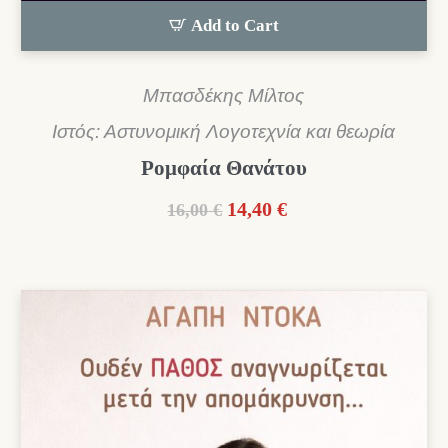
Add to Cart
Μπασδέκης Μίλτος
Ιστός: Αστυνομική Λογοτεχνία και θεωρία
Ρομφαία Θανάτου
Original
Η
14,40
€
16,00
€
price
τρέχουσα
was:
τιμή
16,00 €.
είναι:
14,40 €.