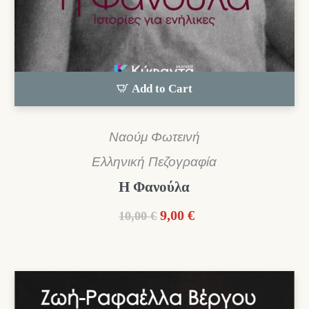
Add to Cart
Ναούμ Φωτεινή
Ελληνική Πεζογραφία
Η Φανούλα
Original
Η
9,00
€
10,00
€
price
τρέχουσα
was:
τιμή
10,00 €.
είναι:
9,00 €.