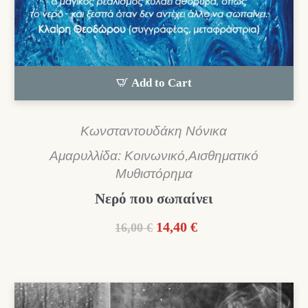
Add to Cart
Κωνσταντουδάκη Νόνικα
Αμαρυλλίδα: Κοινωνικό,Αισθηματικό
Μυθιστόρημα
Νερό που σωπαίνει
Original
Η
14,40
€
16,00
€
price
τρέχουσα
was:
τιμή
16,00 €.
είναι:
14,40 €.