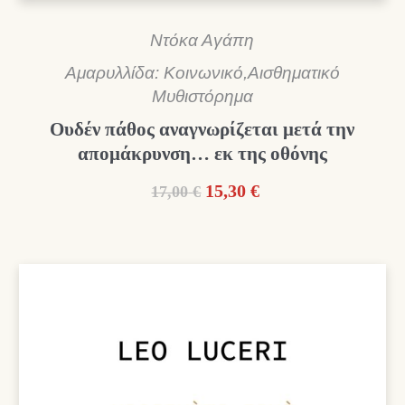
Ντόκα Αγάπη
Αμαρυλλίδα: Κοινωνικό,Αισθηματικό
Μυθιστόρημα
Ουδέν πάθος αναγνωρίζεται μετά την
απομάκρυνση… εκ της οθόνης
Original
Η
15,30
€
17,00
€
price
τρέχουσα
was:
τιμή
17,00 €.
είναι:
15,30 €.