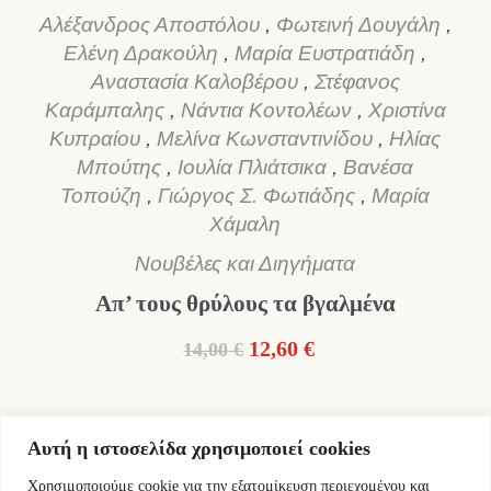
Αλέξανδρος Αποστόλου
,
Φωτεινή Δουγάλη
,
Ελένη Δρακούλη
,
Μαρία Ευστρατιάδη
,
Αναστασία Καλοβέρου
,
Στέφανος
Καράμπαλης
,
Νάντια Κοντολέων
,
Χριστίνα
Κυπραίου
,
Μελίνα Κωνσταντινίδου
,
Ηλίας
Μπούτης
,
Ιουλία Πλιάτσικα
,
Βανέσα
Τοπούζη
,
Γιώργος Σ. Φωτιάδης
,
Μαρία
Χάμαλη
Νουβέλες και Διηγήματα
Απ’ τους θρύλους τα βγαλμένα
Original
Η
12,60
€
14,00
€
price
τρέχουσα
was:
τιμή
14,00 €.
είναι:
Αυτή η ιστοσελίδα χρησιμοποιεί cookies
12,60 €.
Χρησιμοποιούμε cookie για την εξατομίκευση περιεχομένου και