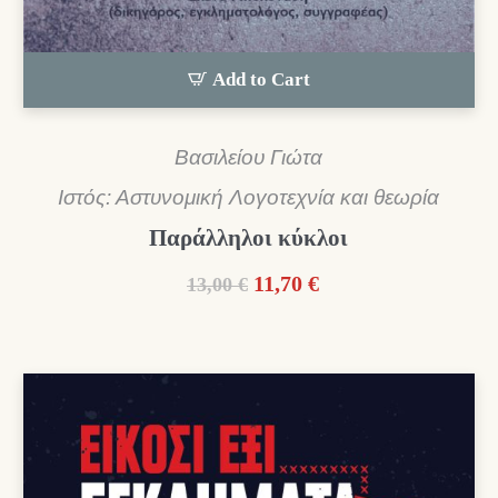
Add to Cart
Βασιλείου Γιώτα
Ιστός: Αστυνομική Λογοτεχνία και θεωρία
Παράλληλοι κύκλοι
Original
Η
11,70
€
13,00
€
price
τρέχουσα
was:
τιμή
13,00 €.
είναι:
11,70 €.