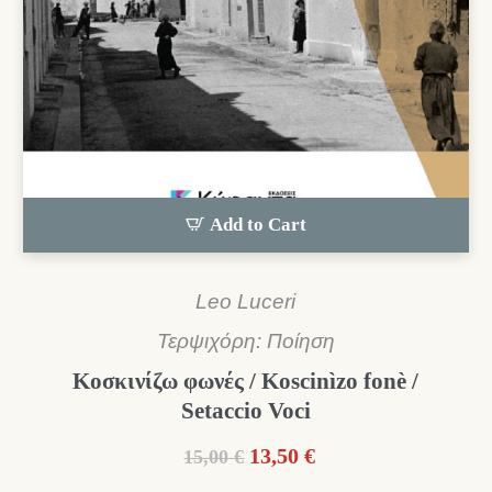
Add to Cart
Leo Luceri
Τερψιχόρη: Ποίηση
Κοσκινίζω φωνές / Koscinìzo fonè /
Setaccio Voci
Original
Η
13,50
€
15,00
€
price
τρέχουσα