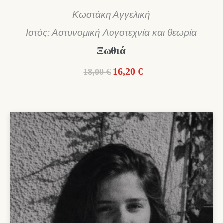
Κωστάκη Αγγελική
Ιστός: Αστυνομική Λογοτεχνία και θεωρία
Ξωθιά
Original
Η
16,20
€
18,00
€
price
τρέχουσα
was:
τιμή
18,00 €.
είναι:
16,20 €.