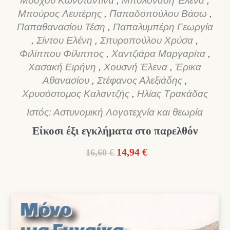
Μόσχου Κωνσταντίνα
,
Μπολονάση Έλενα
,
Μπούρος Λευτέρης
,
Παπαδοπούλου Βάσω
,
Παπαθανασίου Τέση
,
Παπαλυμπέρη Γεωργία
,
Σίντου Ελένη
,
Σπυροπούλου Χρύσα
,
Φιλίππου Φίλιππος
,
Χαντζιάρα Μαργαρίτα
,
Χασακή Ειρήνη
,
Χουσνή Έλενα
,
Έρικα
Αθανασίου
,
Στέφανος Αλεξιάδης
,
Χρυσόστομος Καλαντζής
,
Ηλίας Τρακάδας
Ιστός: Αστυνομική Λογοτεχνία και θεωρία
Είκοσι έξι εγκλήματα στο παρελθόν
Original
Η
14,94
€
16,60
€
price
τρέχουσα
was:
τιμή
16,60 €.
είναι:
14,94 €.