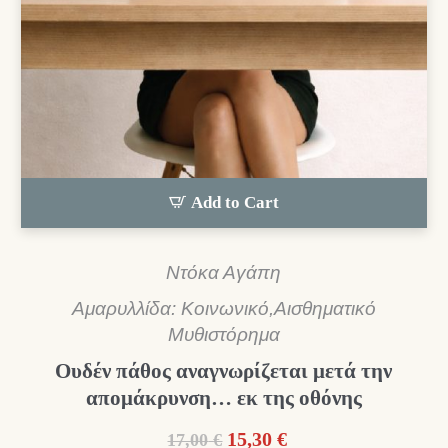
Add to Cart
Ντόκα Αγάπη
Αμαρυλλίδα: Κοινωνικό,Αισθηματικό
Μυθιστόρημα
Ουδέν πάθος αναγνωρίζεται μετά την
απομάκρυνση… εκ της οθόνης
Original
Η
15,30
€
17,00
€