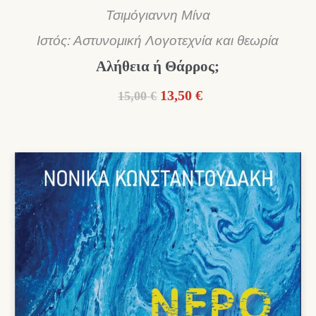
Τσιμόγιαννη Μίνα
Ιστός: Αστυνομική Λογοτεχνία και θεωρία
Αλήθεια ή Θάρρος;
Original
Η
13,50
€
15,00
€
price
τρέχουσα
was:
τιμή
15,00 €.
είναι:
13,50 €.