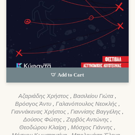
Add to Cart
Αζαριάδης Χρήστος
,
Βασιλείου Γιώτα
,
Βρόσγος Άντυ
,
Γαλανόπουλος Νεοκλής
,
Γιαννάκενας Χρήστος
,
Γιαννίσης Βαγγέλης
,
Δούσος Φώτης
,
Ζερβός Αντώνης
,
Θεοδώρου Κλαίρη
,
Μόσχος Γιάννης
,