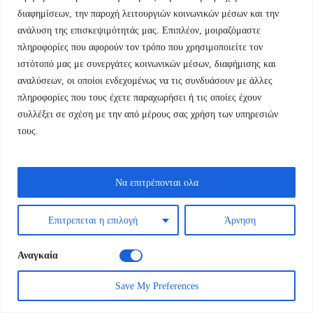
Νουβέλες και Διηγήματα
διαφημίσεων, την παροχή λειτουργιών κοινωνικών μέσων και την
ανάλυση της επισκεψιμότητάς μας. Επιπλέον, μοιραζόμαστε
Απ’ τους θρύλους τα βγαλμένα
πληροφορίες που αφορούν τον τρόπο που χρησιμοποιείτε τον
ιστότοπό μας με συνεργάτες κοινωνικών μέσων, διαφήμισης και
Original
Η
12,60
€
14,00
€
αναλύσεων, οι οποίοι ενδεχομένως να τις συνδυάσουν με άλλες
price
τρέχουσα
πληροφορίες που τους έχετε παραχωρήσει ή τις οποίες έχουν
was:
τιμή
συλλέξει σε σχέση με την από μέρους σας χρήση των υπηρεσιών
14,00 €.
είναι:
τους.
12,60 €.
Να επιτρέπονται ολα
Επιτρεπεται η επιλογή
Άρνηση
Αναγκαία
Save My Preferences