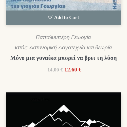
Add to Cart
Παπαλυμπέρη Γεωργία
Ιστός: Αστυνομική Λογοτεχνία και θεωρία
Μόνο μια γυναίκα μπορεί να βρει τη λύση
Original
Η
12,60
€
14,00
€
price
τρέχουσα
was:
τιμή
14,00 €.
είναι:
12,60 €.