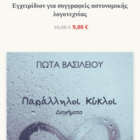
Εγχειρίδιον για συγγραφείς αστυνομικής
λογοτεχνίας
Original
Η
9,00
€
10,00
€
price
τρέχουσα
was:
τιμή
10,00 €.
είναι:
9,00 €.