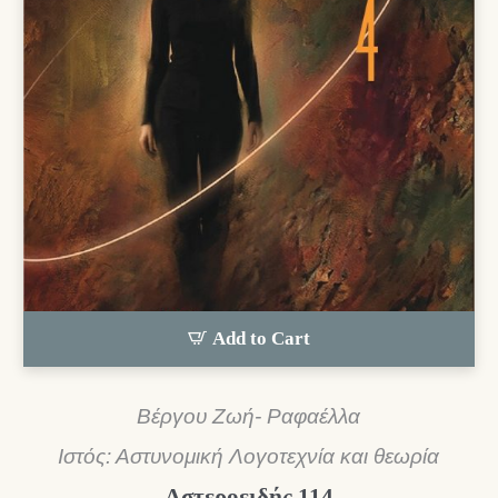
Add to Cart
Βέργου Ζωή- Ραφαέλλα
Ιστός: Αστυνομική Λογοτεχνία και θεωρία
Αστεροειδής 114