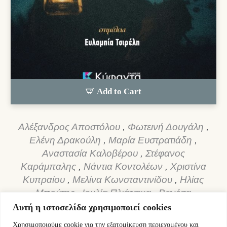
Add to Cart
Αλέξανδρος Αποστόλου
,
Φωτεινή Δουγάλη
,
Ελένη Δρακούλη
,
Μαρία Ευστρατιάδη
,
Αναστασία Καλοβέρου
,
Στέφανος
Καράμπαλης
,
Νάντια Κοντολέων
,
Χριστίνα
Κυπραίου
,
Μελίνα Κωνσταντινίδου
,
Ηλίας
Μπούτης
,
Ιουλία Πλιάτσικα
,
Βανέσα
Τοπούζη
,
Γιώργος Σ. Φωτιάδης
,
Μαρία
Αυτή η ιστοσελίδα χρησιμοποιεί cookies
Χάμαλη
Χρησιμοποιούμε cookie για την εξατομίκευση περιεχομένου και