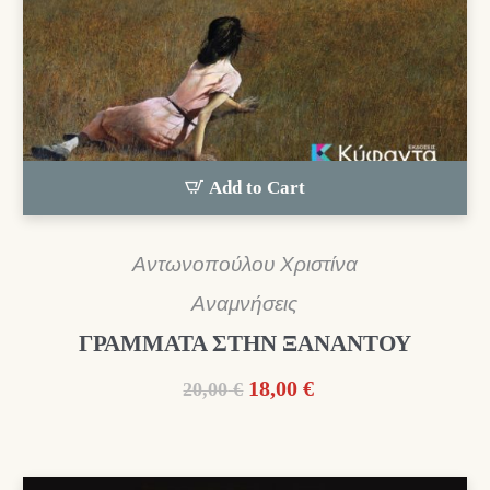
Add to Cart
Αντωνοπούλου Χριστίνα
Αναμνήσεις
ΓΡΑΜΜΑΤΑ ΣΤΗΝ ΞΑΝΑΝΤΟΥ
Original
Η
18,00
€
20,00
€
price
τρέχουσα
was:
τιμή
20,00 €.
είναι: