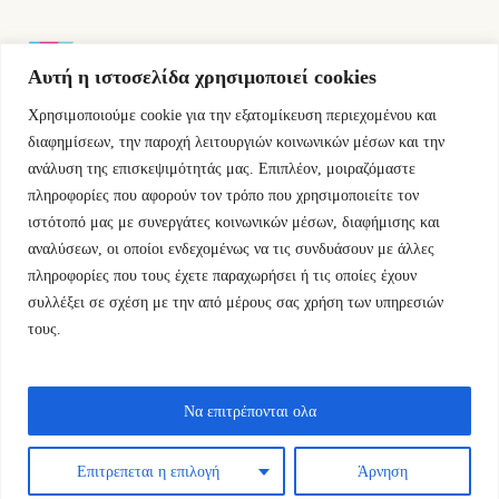
Αυτή η ιστοσελίδα χρησιμοποιεί cookies
Χρησιμοποιούμε cookie για την εξατομίκευση περιεχομένου και
Εμμ.Μπενάκη 76 10681 Αθήνα Ελλάδα.
διαφημίσεων, την παροχή λειτουργιών κοινωνικών μέσων και την
ανάλυση της επισκεψιμότητάς μας. Επιπλέον, μοιραζόμαστε
+30.2110084023
πληροφορίες που αφορούν τον τρόπο που χρησιμοποιείτε τον
ιστότοπό μας με συνεργάτες κοινωνικών μέσων, διαφήμισης και
info@kyfantabooks.gr
αναλύσεων, οι οποίοι ενδεχομένως να τις συνδυάσουν με άλλες
πληροφορίες που τους έχετε παραχωρήσει ή τις οποίες έχουν
Βρείτε μας
συλλέξει σε σχέση με την από μέρους σας χρήση των υπηρεσιών
τους.
Να επιτρέπονται ολα
Επιτρεπεται η επιλογή
Άρνηση