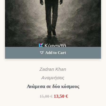
Add to Cart
Zadran Khan
Αναμνήσεις
Ανάμεσα σε δύο κόσμους
Original
Η
13,50
€
15,00
€
price
τρέχουσα