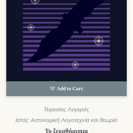
Add to Cart
Τειρεσίας Λυγερός
Ιστός: Αστυνομική Λογοτεχνία και θεωρία
Το ξεκαθάρισμα