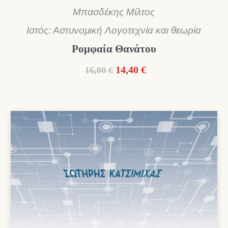
Μπασδέκης Μίλτος
Ιστός: Αστυνομική Λογοτεχνία και θεωρία
Ρομφαία Θανάτου
Original
Η
14,40
€
16,00
€
price
τρέχουσα
was:
τιμή
16,00 €.
είναι:
14,40 €.