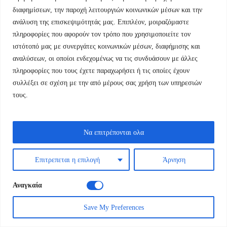
Ιστός: Αστυνομική Λογοτεχνία και θεωρία
διαφημίσεων, την παροχή λειτουργιών κοινωνικών μέσων και την
ανάλυση της επισκεψιμότητάς μας. Επιπλέον, μοιραζόμαστε
Το κρυφό τετράδιο
πληροφορίες που αφορούν τον τρόπο που χρησιμοποιείτε τον
Original
Η
10,80
€
12,00
€
ιστότοπό μας με συνεργάτες κοινωνικών μέσων, διαφήμισης και
price
τρέχουσα
αναλύσεων, οι οποίοι ενδεχομένως να τις συνδυάσουν με άλλες
was:
τιμή
πληροφορίες που τους έχετε παραχωρήσει ή τις οποίες έχουν
συλλέξει σε σχέση με την από μέρους σας χρήση των υπηρεσιών
12,00 €.
είναι:
τους.
10,80 €.
Να επιτρέπονται ολα
Επιτρεπεται η επιλογή
Άρνηση
Αναγκαία
Save My Preferences