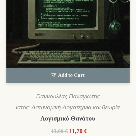
Add to Cart
Γιαννουλέας Παναγιώτης
Ιστός: Αστυνομική Λογοτεχνία και θεωρία
Λογισμικό Θανάτου
Original
Η
11,70
€
13,00
€