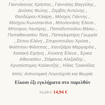
Γιαννάκενας Χρήστος
,
Γιαννίσης Βαγγέλης
,
Δούσος Φώτης
,
Ζερβός Αντώνης
,
Θεοδώρου Κλαίρη
,
Μόσχος Γιάννης
,
Μόσχου Κωνσταντίνα
,
Μπολονάση Έλενα
,
Μπούρος Λευτέρης
,
Παπαδοπούλου Βάσω
,
Παπαθανασίου Τέση
,
Παπαλυμπέρη Γεωργία
,
Σίντου Ελένη
,
Σπυροπούλου Χρύσα
,
Φιλίππου Φίλιππος
,
Χαντζιάρα Μαργαρίτα
,
Χασακή Ειρήνη
,
Χουσνή Έλενα
,
Έρικα
Αθανασίου
,
Στέφανος Αλεξιάδης
,
Χρυσόστομος Καλαντζής
,
Ηλίας Τρακάδας
Ιστός: Αστυνομική Λογοτεχνία και θεωρία
Είκοσι έξι εγκλήματα στο παρελθόν
Original
Η
14,94
€
16,60
€
price
τρέχουσα
was:
τιμή