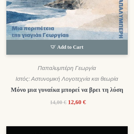
Add to Cart
Παπαλυμπέρη Γεωργία
Ιστός: Αστυνομική Λογοτεχνία και θεωρία
Μόνο μια γυναίκα μπορεί να βρει τη λύση
Original
Η
12,60
€
14,00
€
price
τρέχουσα
was:
τιμή
14,00 €.
είναι:
12,60 €.