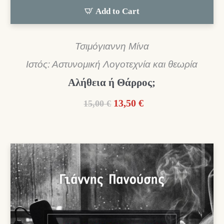
Add to Cart
Τσιμόγιαννη Μίνα
Ιστός: Αστυνομική Λογοτεχνία και θεωρία
Αλήθεια ή Θάρρος;
Original
Η
13,50
€
15,00
€
price
τρέχουσα
was:
τιμή
15,00 €.
είναι:
13,50 €.