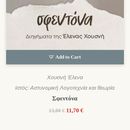
Add to Cart
Χουσνή Έλενα
Ιστός: Αστυνομική Λογοτεχνία και θεωρία
Σφεντόνα
Original
Η
11,70
€
13,00
€
price
τρέχουσα
was:
τιμή