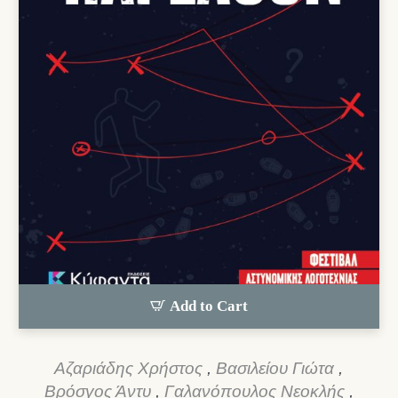
Add to Cart
Αζαριάδης Χρήστος
,
Βασιλείου Γιώτα
,
Βρόσγος Άντυ
,
Γαλανόπουλος Νεοκλής
,