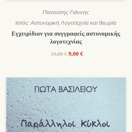
Πανούσης Γιάννης
Ιστός: Αστυνομική Λογοτεχνία και θεωρία
Εγχειρίδιον για συγγραφείς αστυνομικής
λογοτεχνίας
Original
Η
9,00
€
10,00
€
price
τρέχουσα
was:
τιμή
10,00 €.
είναι:
9,00 €.