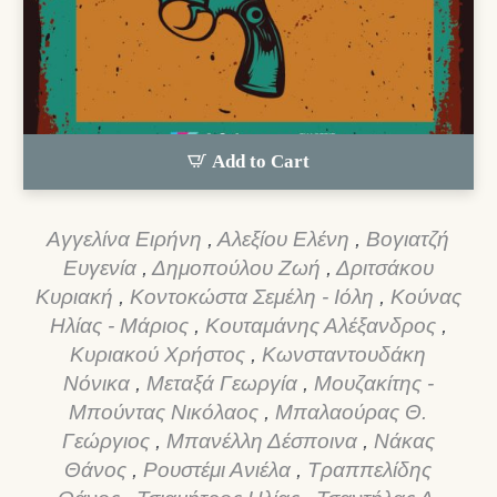
Add to Cart
Αγγελίνα Ειρήνη
,
Αλεξίου Ελένη
,
Βογιατζή
Ευγενία
,
Δημοπούλου Ζωή
,
Δριτσάκου
Κυριακή
,
Κοντοκώστα Σεμέλη - Ιόλη
,
Κούνας
Ηλίας - Μάριος
,
Κουταμάνης Αλέξανδρος
,
Κυριακού Χρήστος
,
Κωνσταντουδάκη
Νόνικα
,
Μεταξά Γεωργία
,
Μουζακίτης -
Μπούντας Νικόλαος
,
Μπαλαούρας Θ.
Γεώργιος
,
Μπανέλλη Δέσποινα
,
Νάκας
Θάνος
,
Ρουστέμι Ανιέλα
,
Τραππελίδης