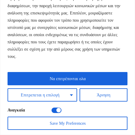
Ιστός: Αστυνομική Λογοτεχνία και θεωρία
διαφημίσεων, την παροχή λειτουργιών κοινωνικών μέσων και την
ανάλυση της επισκεψιμότητάς μας. Επιπλέον, μοιραζόμαστε
Το κρυφό τετράδιο
πληροφορίες που αφορούν τον τρόπο που χρησιμοποιείτε τον
Original
Η
10,80
€
12,00
€
ιστότοπό μας με συνεργάτες κοινωνικών μέσων, διαφήμισης και
price
τρέχουσα
αναλύσεων, οι οποίοι ενδεχομένως να τις συνδυάσουν με άλλες
was:
τιμή
πληροφορίες που τους έχετε παραχωρήσει ή τις οποίες έχουν
συλλέξει σε σχέση με την από μέρους σας χρήση των υπηρεσιών
12,00 €.
είναι:
τους.
10,80 €.
Να επιτρέπονται ολα
Επιτρεπεται η επιλογή
Άρνηση
Αναγκαία
Save My Preferences