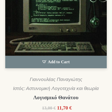
Add to Cart
Γιαννουλέας Παναγιώτης
Ιστός: Αστυνομική Λογοτεχνία και θεωρία
Λογισμικό Θανάτου
Original
Η
11,70
€
13,00
€