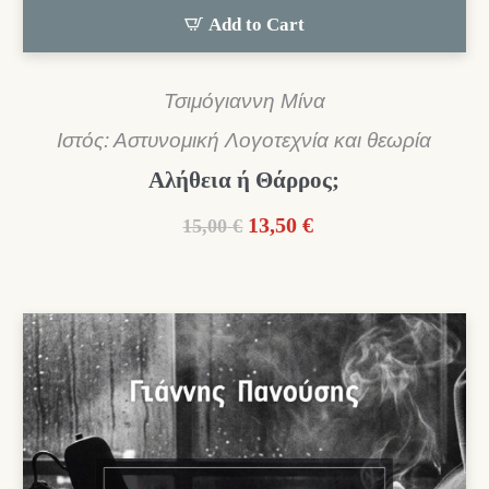
Add to Cart
Τσιμόγιαννη Μίνα
Ιστός: Αστυνομική Λογοτεχνία και θεωρία
Αλήθεια ή Θάρρος;
Original
Η
13,50
€
15,00
€
price
τρέχουσα
was:
τιμή
15,00 €.
είναι:
13,50 €.