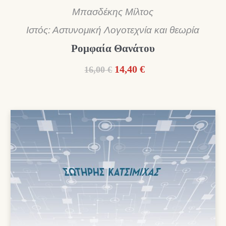
Μπασδέκης Μίλτος
Ιστός: Αστυνομική Λογοτεχνία και θεωρία
Ρομφαία Θανάτου
Original
Η
14,40
€
16,00
€
price
τρέχουσα
was:
τιμή
16,00 €.
είναι:
14,40 €.