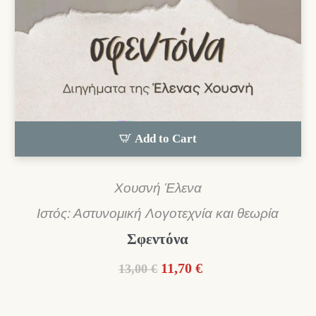
Add to Cart
Χουσνή Έλενα
Ιστός: Αστυνομική Λογοτεχνία και θεωρία
Σφεντόνα
Original
Η
11,70
€
13,00
€
price
τρέχουσα
was:
τιμή