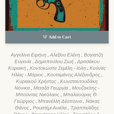
Add to Cart
Αγγελίνα Ειρήνη
,
Αλεξίου Ελένη
,
Βογιατζή
Ευγενία
,
Δημοπούλου Ζωή
,
Δριτσάκου
Κυριακή
,
Κοντοκώστα Σεμέλη - Ιόλη
,
Κούνας
Ηλίας - Μάριος
,
Κουταμάνης Αλέξανδρος
,
Κυριακού Χρήστος
,
Κωνσταντουδάκη
Νόνικα
,
Μεταξά Γεωργία
,
Μουζακίτης -
Μπούντας Νικόλαος
,
Μπαλαούρας Θ.
Γεώργιος
,
Μπανέλλη Δέσποινα
,
Νάκας
Θάνος
,
Ρουστέμι Ανιέλα
,
Τραππελίδης