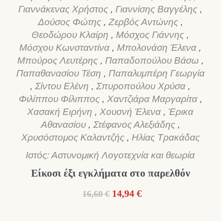
Γιαννάκενας Χρήστος
,
Γιαννίσης Βαγγέλης
,
Δούσος Φώτης
,
Ζερβός Αντώνης
,
Θεοδώρου Κλαίρη
,
Μόσχος Γιάννης
,
Μόσχου Κωνσταντίνα
,
Μπολονάση Έλενα
,
Μπούρος Λευτέρης
,
Παπαδοπούλου Βάσω
,
Παπαθανασίου Τέση
,
Παπαλυμπέρη Γεωργία
,
Σίντου Ελένη
,
Σπυροπούλου Χρύσα
,
Φιλίππου Φίλιππος
,
Χαντζιάρα Μαργαρίτα
,
Χασακή Ειρήνη
,
Χουσνή Έλενα
,
Έρικα
Αθανασίου
,
Στέφανος Αλεξιάδης
,
Χρυσόστομος Καλαντζής
,
Ηλίας Τρακάδας
Ιστός: Αστυνομική Λογοτεχνία και θεωρία
Είκοσι έξι εγκλήματα στο παρελθόν
Original
Η
14,94
€
16,60
€
price
τρέχουσα
was:
τιμή