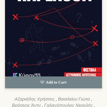
Add to Cart
Αζαριάδης Χρήστος
,
Βασιλείου Γιώτα
,
Βρόσγος Άντυ
,
Γαλανόπουλος Νεοκλής
,