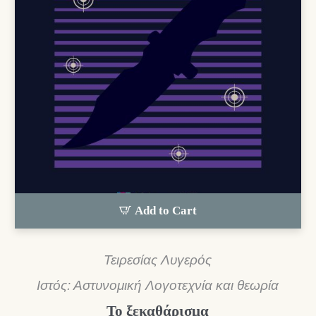
Add to Cart
Τειρεσίας Λυγερός
Ιστός: Αστυνομική Λογοτεχνία και θεωρία
Το ξεκαθάρισμα