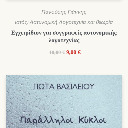
Πανούσης Γιάννης
Ιστός: Αστυνομική Λογοτεχνία και θεωρία
Εγχειρίδιον για συγγραφείς αστυνομικής
λογοτεχνίας
Original
Η
9,00
€
10,00
€
price
τρέχουσα
was:
τιμή
10,00 €.
είναι:
9,00 €.