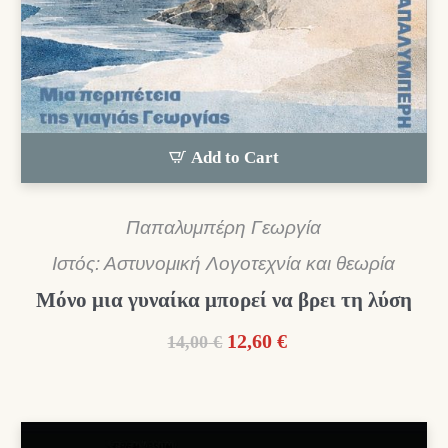
Add to Cart
Παπαλυμπέρη Γεωργία
Ιστός: Αστυνομική Λογοτεχνία και θεωρία
Μόνο μια γυναίκα μπορεί να βρει τη λύση
Original
Η
12,60
€
14,00
€
price
τρέχουσα
was:
τιμή
14,00 €.
είναι:
12,60 €.