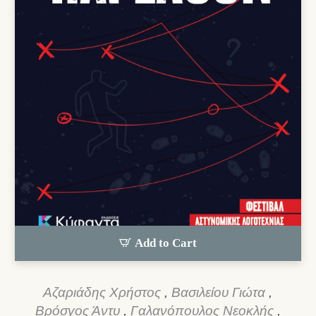
Add to Cart
Αζαριάδης Χρήστος
,
Βασιλείου Γιώτα
,
Βρόσγος Άντυ
,
Γαλανόπουλος Νεοκλής
,