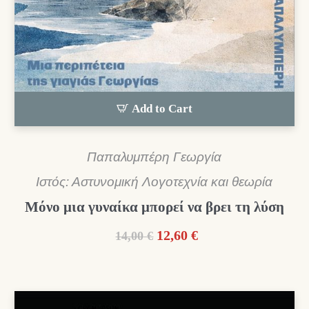
Add to Cart
Παπαλυμπέρη Γεωργία
Ιστός: Αστυνομική Λογοτεχνία και θεωρία
Μόνο μια γυναίκα μπορεί να βρει τη λύση
Original
Η
12,60
€
14,00
€
price
τρέχουσα
was:
τιμή
14,00 €.
είναι:
12,60 €.