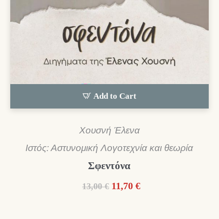
Add to Cart
Χουσνή Έλενα
Ιστός: Αστυνομική Λογοτεχνία και θεωρία
Σφεντόνα
Original
Η
11,70
€
13,00
€
price
τρέχουσα
was:
τιμή