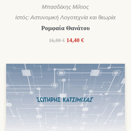
Μπασδέκης Μίλτος
Ιστός: Αστυνομική Λογοτεχνία και θεωρία
Ρομφαία Θανάτου
Original
Η
14,40
€
16,00
€
price
τρέχουσα
was:
τιμή
16,00 €.
είναι:
14,40 €.