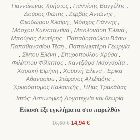
Γιαννάκενας Χρήστος
,
Γιαννίσης Βαγγέλης
,
Δούσος Φώτης
,
Ζερβός Αντώνης
,
Θεοδώρου Κλαίρη
,
Μόσχος Γιάννης
,
Μόσχου Κωνσταντίνα
,
Μπολονάση Έλενα
,
Μπούρος Λευτέρης
,
Παπαδοπούλου Βάσω
,
Παπαθανασίου Τέση
,
Παπαλυμπέρη Γεωργία
,
Σίντου Ελένη
,
Σπυροπούλου Χρύσα
,
Φιλίππου Φίλιππος
,
Χαντζιάρα Μαργαρίτα
,
Χασακή Ειρήνη
,
Χουσνή Έλενα
,
Έρικα
Αθανασίου
,
Στέφανος Αλεξιάδης
,
Χρυσόστομος Καλαντζής
,
Ηλίας Τρακάδας
Ιστός: Αστυνομική Λογοτεχνία και θεωρία
Είκοσι έξι εγκλήματα στο παρελθόν
Original
Η
14,94
€
16,60
€
price
τρέχουσα
was:
τιμή