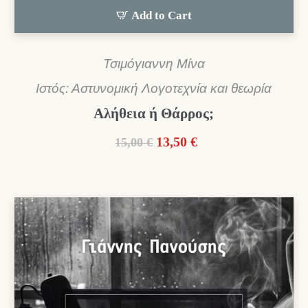
Add to Cart
Τσιμόγιαννη Μίνα
Ιστός: Αστυνομική Λογοτεχνία και θεωρία
Αλήθεια ή Θάρρος;
Original
Η
13,50
€
15,00
€
price
τρέχουσα
was:
τιμή
15,00 €.
είναι:
13,50 €.