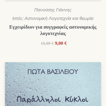
Πανούσης Γιάννης
Ιστός: Αστυνομική Λογοτεχνία και θεωρία
Εγχειρίδιον για συγγραφείς αστυνομικής
λογοτεχνίας
Original
Η
9,00
€
10,00
€
price
τρέχουσα
was:
τιμή
10,00 €.
είναι:
9,00 €.