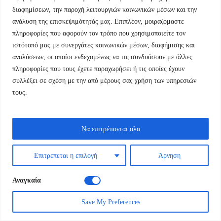
Ιστός: Αστυνομική Λογοτεχνία και θεωρία
διαφημίσεων, την παροχή λειτουργιών κοινωνικών μέσων και την
ανάλυση της επισκεψιμότητάς μας. Επιπλέον, μοιραζόμαστε
Το κρυφό τετράδιο
πληροφορίες που αφορούν τον τρόπο που χρησιμοποιείτε τον
Original
Η
10,80
€
12,00
€
ιστότοπό μας με συνεργάτες κοινωνικών μέσων, διαφήμισης και
price
τρέχουσα
αναλύσεων, οι οποίοι ενδεχομένως να τις συνδυάσουν με άλλες
was:
τιμή
πληροφορίες που τους έχετε παραχωρήσει ή τις οποίες έχουν
συλλέξει σε σχέση με την από μέρους σας χρήση των υπηρεσιών
12,00 €.
είναι:
τους.
10,80 €.
Να επιτρέπονται ολα
Επιτρεπεται η επιλογή
Άρνηση
Αναγκαία
Save My Preferences