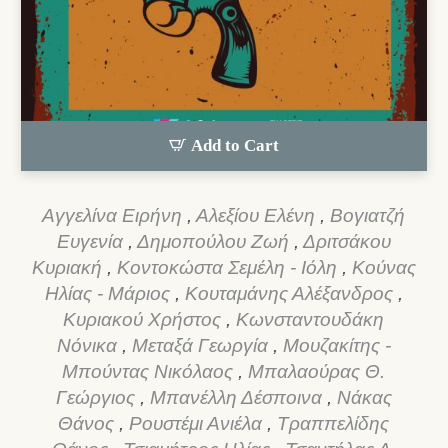
Add to Cart
Αγγελίνα Ειρήνη
,
Αλεξίου Ελένη
,
Βογιατζή
Ευγενία
,
Δημοπούλου Ζωή
,
Δριτσάκου
Κυριακή
,
Κοντοκώστα Σεμέλη - Ιόλη
,
Κούνας
Ηλίας - Μάριος
,
Κουταμάνης Αλέξανδρος
,
Κυριακού Χρήστος
,
Κωνσταντουδάκη
Νόνικα
,
Μεταξά Γεωργία
,
Μουζακίτης -
Μπούντας Νικόλαος
,
Μπαλαούρας Θ.
Γεώργιος
,
Μπανέλλη Δέσποινα
,
Νάκας
Θάνος
,
Ρουστέμι Ανιέλα
,
Τραππελίδης