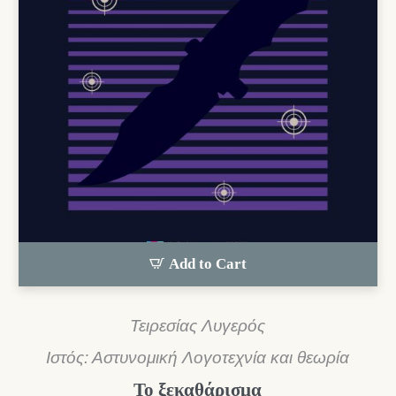
Add to Cart
Τειρεσίας Λυγερός
Ιστός: Αστυνομική Λογοτεχνία και θεωρία
Το ξεκαθάρισμα