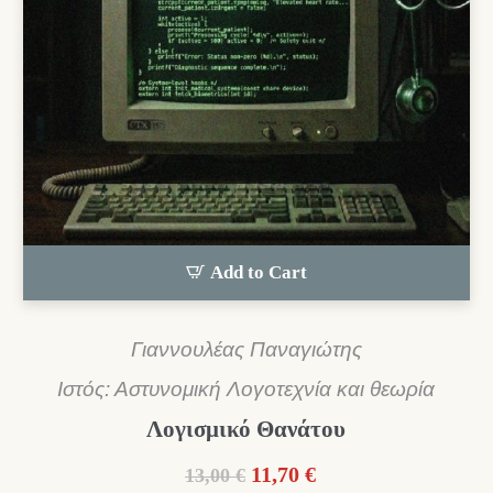
Add to Cart
Γιαννουλέας Παναγιώτης
Ιστός: Αστυνομική Λογοτεχνία και θεωρία
Λογισμικό Θανάτου
Original
Η
11,70
€
13,00
€