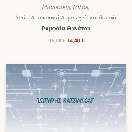
Μπασδέκης Μίλτος
Ιστός: Αστυνομική Λογοτεχνία και θεωρία
Ρομφαία Θανάτου
Original
Η
14,40
€
16,00
€
price
τρέχουσα
was:
τιμή
16,00 €.
είναι:
14,40 €.