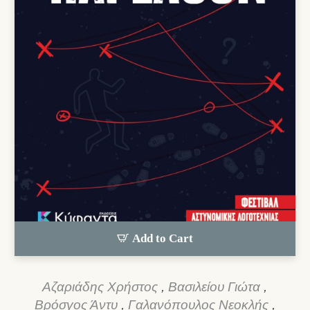
Add to Cart
Αζαριάδης Χρήστος
,
Βασιλείου Γιώτα
,
Βρόσγος Άντυ
,
Γαλανόπουλος Νεοκλής
,