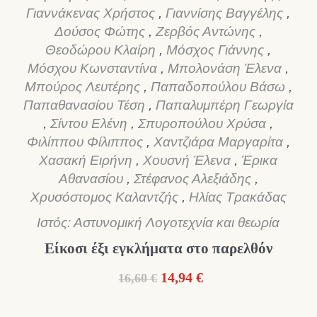
Γιαννάκενας Χρήστος
,
Γιαννίσης Βαγγέλης
,
Δούσος Φώτης
,
Ζερβός Αντώνης
,
Θεοδώρου Κλαίρη
,
Μόσχος Γιάννης
,
Μόσχου Κωνσταντίνα
,
Μπολονάση Έλενα
,
Μπούρος Λευτέρης
,
Παπαδοπούλου Βάσω
,
Παπαθανασίου Τέση
,
Παπαλυμπέρη Γεωργία
,
Σίντου Ελένη
,
Σπυροπούλου Χρύσα
,
Φιλίππου Φίλιππος
,
Χαντζιάρα Μαργαρίτα
,
Χασακή Ειρήνη
,
Χουσνή Έλενα
,
Έρικα
Αθανασίου
,
Στέφανος Αλεξιάδης
,
Χρυσόστομος Καλαντζής
,
Ηλίας Τρακάδας
Ιστός: Αστυνομική Λογοτεχνία και θεωρία
Είκοσι έξι εγκλήματα στο παρελθόν
Original
Η
14,94
€
16,60
€
price
τρέχουσα
was:
τιμή