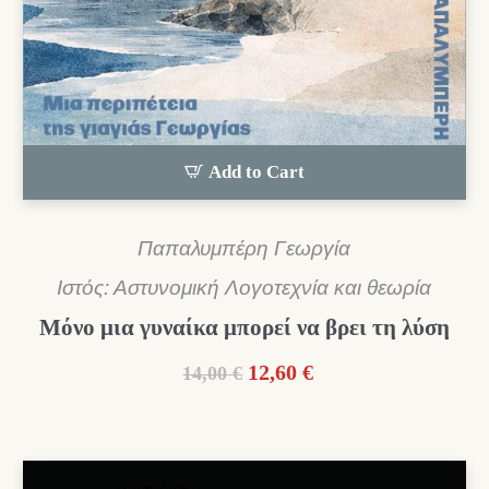
Add to Cart
Παπαλυμπέρη Γεωργία
Ιστός: Αστυνομική Λογοτεχνία και θεωρία
Μόνο μια γυναίκα μπορεί να βρει τη λύση
Original
Η
12,60
€
14,00
€
price
τρέχουσα
was:
τιμή
14,00 €.
είναι:
12,60 €.