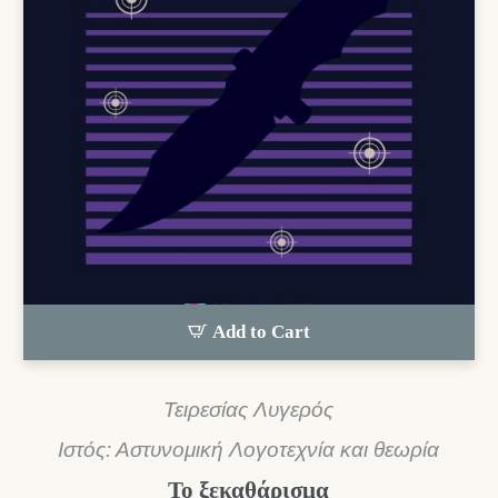
Add to Cart
Τειρεσίας Λυγερός
Ιστός: Αστυνομική Λογοτεχνία και θεωρία
Το ξεκαθάρισμα