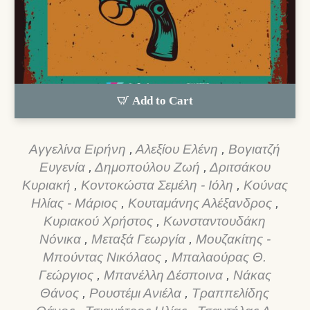
Add to Cart
Αγγελίνα Ειρήνη
,
Αλεξίου Ελένη
,
Βογιατζή
Ευγενία
,
Δημοπούλου Ζωή
,
Δριτσάκου
Κυριακή
,
Κοντοκώστα Σεμέλη - Ιόλη
,
Κούνας
Ηλίας - Μάριος
,
Κουταμάνης Αλέξανδρος
,
Κυριακού Χρήστος
,
Κωνσταντουδάκη
Νόνικα
,
Μεταξά Γεωργία
,
Μουζακίτης -
Μπούντας Νικόλαος
,
Μπαλαούρας Θ.
Γεώργιος
,
Μπανέλλη Δέσποινα
,
Νάκας
Θάνος
,
Ρουστέμι Ανιέλα
,
Τραππελίδης