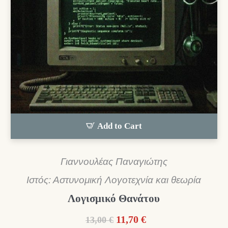
Add to Cart
Γιαννουλέας Παναγιώτης
Ιστός: Αστυνομική Λογοτεχνία και θεωρία
Λογισμικό Θανάτου
Original
Η
11,70
€
13,00
€