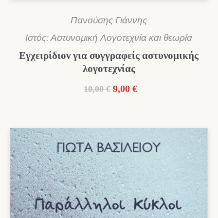
Πανούσης Γιάννης
Ιστός: Αστυνομική Λογοτεχνία και θεωρία
Εγχειρίδιον για συγγραφείς αστυνομικής
λογοτεχνίας
Original
Η
9,00
€
10,00
€
price
τρέχουσα
was:
τιμή
10,00 €.
είναι:
9,00 €.