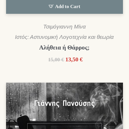
Add to Cart
Τσιμόγιαννη Μίνα
Ιστός: Αστυνομική Λογοτεχνία και θεωρία
Αλήθεια ή Θάρρος;
Original
Η
13,50
€
15,00
€
price
τρέχουσα
was:
τιμή
15,00 €.
είναι:
13,50 €.