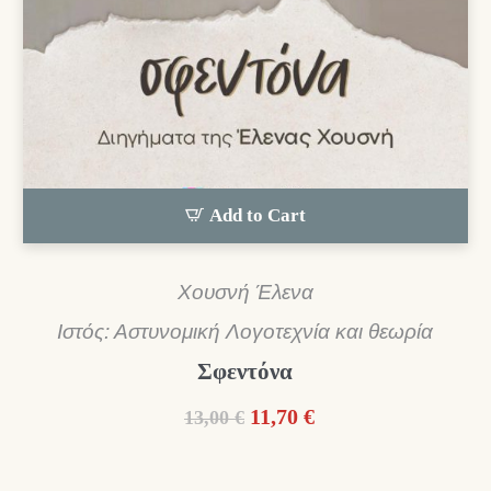
Add to Cart
Χουσνή Έλενα
Ιστός: Αστυνομική Λογοτεχνία και θεωρία
Σφεντόνα
Original
Η
11,70
€
13,00
€
price
τρέχουσα
was:
τιμή