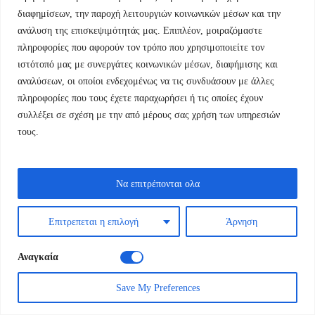
Ιστός: Αστυνομική Λογοτεχνία και θεωρία
διαφημίσεων, την παροχή λειτουργιών κοινωνικών μέσων και την
ανάλυση της επισκεψιμότητάς μας. Επιπλέον, μοιραζόμαστε
Το κρυφό τετράδιο
πληροφορίες που αφορούν τον τρόπο που χρησιμοποιείτε τον
Original
Η
10,80
€
12,00
€
ιστότοπό μας με συνεργάτες κοινωνικών μέσων, διαφήμισης και
price
τρέχουσα
αναλύσεων, οι οποίοι ενδεχομένως να τις συνδυάσουν με άλλες
was:
τιμή
πληροφορίες που τους έχετε παραχωρήσει ή τις οποίες έχουν
συλλέξει σε σχέση με την από μέρους σας χρήση των υπηρεσιών
12,00 €.
είναι:
τους.
10,80 €.
Να επιτρέπονται ολα
Επιτρεπεται η επιλογή
Άρνηση
Αναγκαία
Save My Preferences