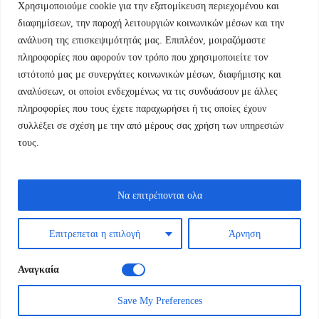
Χρησιμοποιούμε cookie για την εξατομίκευση περιεχομένου και
Εμμ.Μπενάκη 76 10681 Αθήνα Ελλάδα.
διαφημίσεων, την παροχή λειτουργιών κοινωνικών μέσων και την
ανάλυση της επισκεψιμότητάς μας. Επιπλέον, μοιραζόμαστε
+30.2110084023
πληροφορίες που αφορούν τον τρόπο που χρησιμοποιείτε τον
ιστότοπό μας με συνεργάτες κοινωνικών μέσων, διαφήμισης και
info@kyfantabooks.gr
αναλύσεων, οι οποίοι ενδεχομένως να τις συνδυάσουν με άλλες
πληροφορίες που τους έχετε παραχωρήσει ή τις οποίες έχουν
Βρείτε μας
συλλέξει σε σχέση με την από μέρους σας χρήση των υπηρεσιών
τους.
Να επιτρέπονται ολα
Επιτρεπεται η επιλογή
Άρνηση
Αναγκαία
Save My Preferences
Εκδόσεις Κύφαντα © 2024 / All Rights Reserved