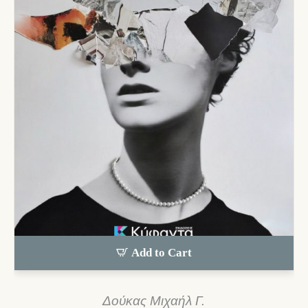
Add to Cart
Δούκας Μιχαήλ Γ.