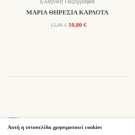
Ελληνική Πεζογραφία
ΜΑΡΙΑ ΘΗΡΕΣΙΑ ΚΑΡΛΟΤΑ
Original
Η
10,80
€
12,00
€
price
τρέχουσα
was:
τιμή
12,00 €.
είναι:
10,80 €.
Αυτή η ιστοσελίδα χρησιμοποιεί cookies