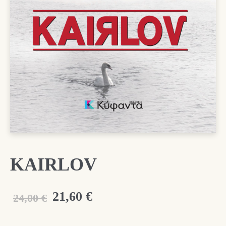
KAIRLOV
Original
Η
21,60
€
24,00
€
price
τρέχουσα