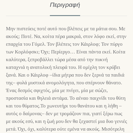
Περιγραφή
Μην πιστεύεις ποτέ αυτό που βλέπεις με τα μάτια σου. Με
ακούς; Ποτέ. Να, κοίτα πέρα μακριά, στον λόφο εκεί, στην
επαρχία του Γόμελ. Τον βλέπεις τον Κάιρλοφ; Τον πύργο
των Κορλόφσκι; Όχι; Περίεργο… Είναι πάντα εκεί. Κοίτα
καλύτερα, ξεπροβάλλει τώρα μέσα από την πυκνή
καταχνιά η ανατολική πλευρά του. Η ομίχλη τον κρύβει
ξανά. Και ο Κάιρλοφ –ίδια μήτρα που δεν ξερνά τα παιδιά
της– φυλά μυστικά ανομολόγητα, που σπέρνουν θάνατο.
Ένας δεσμός σφιχτός, μία με πνίγει, μία με σώζει,
προστασία και θηλειά αντάμα. Το αέναο παιχνίδι του θύτη
και του θύματος.Το χωνευτήρι του θανάτου και η λήθη –
αυτός ο δαίμονας– δεν με τρομάζουν πια, γιατί ξέρω πως
με ακούς εσύ, και η ζωή μου δεν θα ξεχαστεί μια δυο γενιές
μετά. Όχι, όχι, καλύτερα ούτε εμένα να ακούς. Μισότρελη