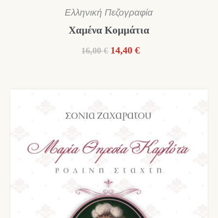
Ελληνική Πεζογραφία
Χαμένα Κομμάτια
Original
Η
14,40
€
16,00
€
price
τρέχουσα
was:
τιμή
16,00 €.
είναι:
14,40 €.