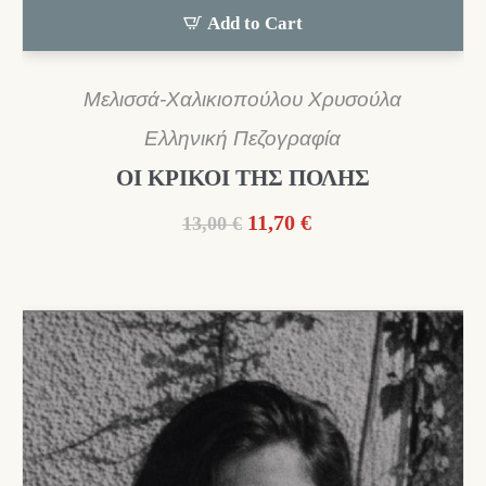
Add to Cart
Μελισσά-Χαλικιοπούλου Χρυσούλα
Ελληνική Πεζογραφία
ΟΙ ΚΡΙΚΟΙ ΤΗΣ ΠΟΛΗΣ
Original
Η
11,70
€
13,00
€
price
τρέχουσα
was:
τιμή
13,00 €.
είναι:
11,70 €.