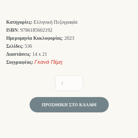
was:
τιμή
24,00 €.
είναι:
Κατηγορίες:
Ελληνική Πεζογραφία
21,60 €.
ISBN
: 9786185602192
Ημερομηνία Κυκλοφορίας
: 2023
Σελίδες
: 536
Διαστάσεις
: 14 x 21
Συγγραφέας:
Γκανά Πέμη
ΠΡΟΣΘΉΚΗ ΣΤΟ ΚΑΛΆΘΙ