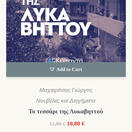
Add to Cart
Μαχαιρίτσας Γιώργος
Νουβέλες και Διηγήματα
Το τεσσάρι της Λυκαβηττού
Original
Η
10,80
€
12,00
€
price
τρέχουσα