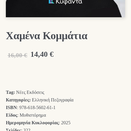
Χαμένα Κομμάτια
Original
Η
14,40
€
16,00
€
price
τρέχουσα
was:
τιμή
16,00 €.
είναι:
Tag:
Νέες Εκδόσεις
14,40 €.
Κατηγορίες:
Ελληνική Πεζογραφία
ISBN
: 978-618-5602-61-1
Είδος
: Μυθιστόρημα
Ημερομηνία Κυκλοφορίας
: 2025
Σελίδες
: 322