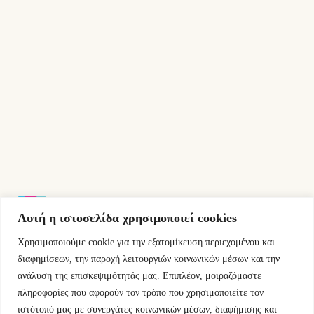
was:
τιμή
12,00 €.
είναι:
10,80 €.
Αυτή η ιστοσελίδα χρησιμοποιεί cookies
Χρησιμοποιούμε cookie για την εξατομίκευση περιεχομένου και
Εμμ.Μπενάκη 76 10681 Αθήνα Ελλάδα.
διαφημίσεων, την παροχή λειτουργιών κοινωνικών μέσων και την
ανάλυση της επισκεψιμότητάς μας. Επιπλέον, μοιραζόμαστε
+30.2110084023
πληροφορίες που αφορούν τον τρόπο που χρησιμοποιείτε τον
ιστότοπό μας με συνεργάτες κοινωνικών μέσων, διαφήμισης και