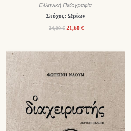
Ελληνική Πεζογραφία
Στόχος: Ωρίων
Original
Η
21,60
€
24,00
€
price
τρέχουσα
was:
τιμή
24,00 €.
είναι:
21,60 €.