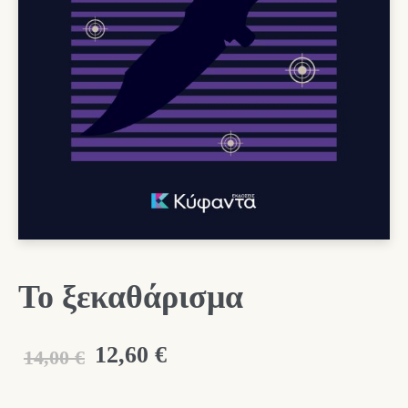
Το ξεκαθάρισμα
Original
Η
12,60
€
14,00
€
price
τρέχουσα