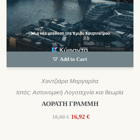
Add to Cart
Χαντζιάρα Μαργαρίτα
Ιστός: Αστυνομική Λογοτεχνία και θεωρία
ΑΟΡΑΤΗ ΓΡΑΜΜΗ
Original
Η
16,92
€
18,80
€
price
τρέχουσα
was:
τιμή