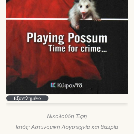
Εξαντλημένο
Νικολούδη Έφη
Ιστός: Αστυνομική Λογοτεχνία και θεωρία