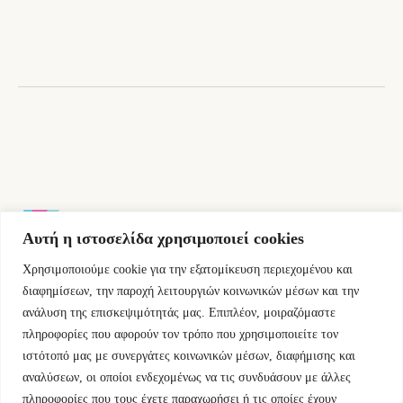
18,80 €.
είναι:
16,92 €.
Αυτή η ιστοσελίδα χρησιμοποιεί cookies
Χρησιμοποιούμε cookie για την εξατομίκευση περιεχομένου και
Εμμ.Μπενάκη 76 10681 Αθήνα Ελλάδα.
διαφημίσεων, την παροχή λειτουργιών κοινωνικών μέσων και την
ανάλυση της επισκεψιμότητάς μας. Επιπλέον, μοιραζόμαστε
+30.2110084023
πληροφορίες που αφορούν τον τρόπο που χρησιμοποιείτε τον
ιστότοπό μας με συνεργάτες κοινωνικών μέσων, διαφήμισης και
info@kyfantabooks.gr
αναλύσεων, οι οποίοι ενδεχομένως να τις συνδυάσουν με άλλες
πληροφορίες που τους έχετε παραχωρήσει ή τις οποίες έχουν