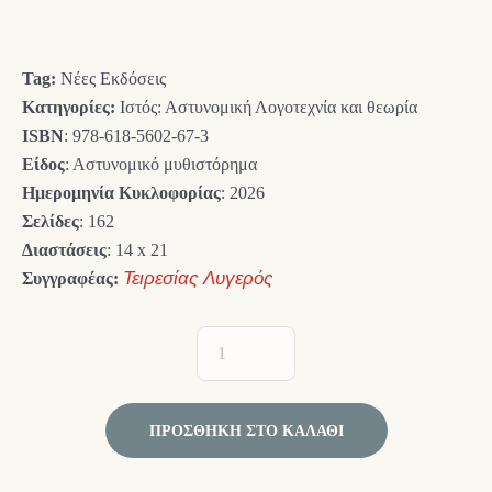
was:
τιμή
14,00 €.
είναι:
Tag:
Νέες Εκδόσεις
12,60 €.
Κατηγορίες:
Ιστός: Αστυνομική Λογοτεχνία και θεωρία
ISBN
: 978-618-5602-67-3
Είδος
: Αστυνομικό μυθιστόρημα
Ημερομηνία Κυκλοφορίας
: 2026
Σελίδες
: 162
Διαστάσεις
: 14 x 21
Συγγραφέας:
Τειρεσίας Λυγερός
ΠΡΟΣΘΉΚΗ ΣΤΟ ΚΑΛΆΘΙ