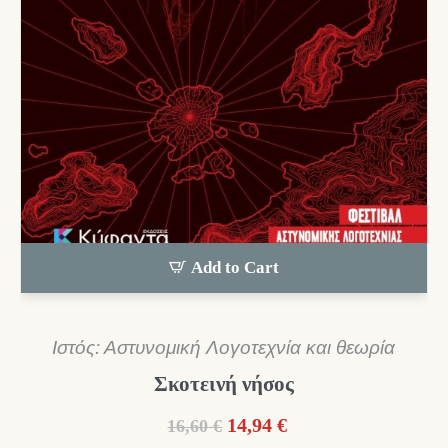
Add to Cart
Ιστός: Αστυνομική Λογοτεχνία και θεωρία
Σκοτεινή νήσος
Original
Η
14,94
€
16,60
€