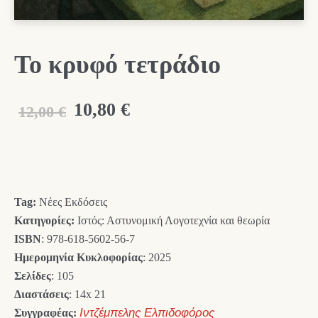
Το κρυφό τετράδιο
Original
Η
10,80
€
12,00
€
price
τρέχουσα
was:
τιμή
12,00 €.
είναι:
Tag:
Νέες Εκδόσεις
10,80 €.
Κατηγορίες:
Ιστός: Αστυνομική Λογοτεχνία και θεωρία
ISBN
: 978-618-5602-56-7
Ημερομηνία Κυκλοφορίας
: 2025
Σελίδες
: 105
Διαστάσεις
: 14x 21
Συγγραφέας:
Ιντζέμπελης Ελπιδοφόρος