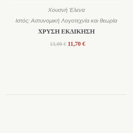
Χουσνή Έλενα
Ιστός: Αστυνομική Λογοτεχνία και θεωρία
ΧΡΥΣΗ ΕΚΔΙΚΗΣΗ
Original
Η
11,70
€
13,00
€
price
τρέχουσα
was:
τιμή
13,00 €.
είναι:
11,70 €.