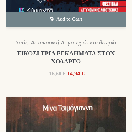
Add to Cart
Ιστός: Αστυνομική Λογοτεχνία και θεωρία
ΕΙΚΟΣΙ ΤΡΙΑ ΕΓΚΛΗΜΑΤΑ ΣΤΟΝ
ΧΟΛΑΡΓΟ
Original
Η
14,94
€
16,60
€
price
τρέχουσα
was:
τιμή
16,60 €.
είναι:
14,94 €.