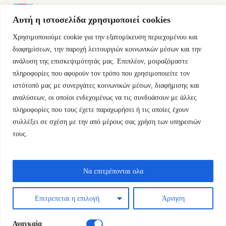
Αυτή η ιστοσελίδα χρησιμοποιεί cookies
Χρησιμοποιούμε cookie για την εξατομίκευση περιεχομένου και
Εμμ.Μπενάκη 76 10681 Αθήνα Ελλάδα.
διαφημίσεων, την παροχή λειτουργιών κοινωνικών μέσων και την
ανάλυση της επισκεψιμότητάς μας. Επιπλέον, μοιραζόμαστε
+30.2110084023
πληροφορίες που αφορούν τον τρόπο που χρησιμοποιείτε τον
ιστότοπό μας με συνεργάτες κοινωνικών μέσων, διαφήμισης και
info@kyfantabooks.gr
αναλύσεων, οι οποίοι ενδεχομένως να τις συνδυάσουν με άλλες
πληροφορίες που τους έχετε παραχωρήσει ή τις οποίες έχουν
Βρείτε μας
συλλέξει σε σχέση με την από μέρους σας χρήση των υπηρεσιών
τους.
Να επιτρέπονται ολα
Επιτρεπεται η επιλογή
Άρνηση
Αναγκαία