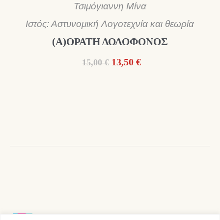
Τσιμόγιαννη Μίνα
Ιστός: Αστυνομική Λογοτεχνία και θεωρία
(Α)ΟΡΑΤΗ ΔΟΛΟΦΟΝΟΣ
Original
Η
13,50
€
15,00
€
price
τρέχουσα
was:
τιμή
15,00 €.
είναι:
13,50 €.