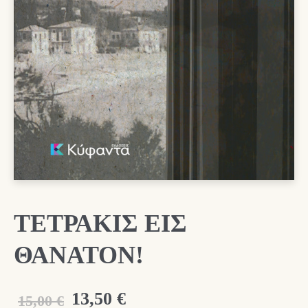
ΤΕΤΡΑΚΙΣ ΕΙΣ
ΘΑΝΑΤΟΝ!
Original
Η
13,50
€
15,00
€