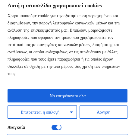
Αυτή η ιστοσελίδα χρησιμοποιεί cookies
Χρησιμοποιούμε cookie για την εξατομίκευση περιεχομένου και
Εμμ.Μπενάκη 76 10681 Αθήνα Ελλάδα.
διαφημίσεων, την παροχή λειτουργιών κοινωνικών μέσων και την
ανάλυση της επισκεψιμότητάς μας. Επιπλέον, μοιραζόμαστε
+30.2110084023
πληροφορίες που αφορούν τον τρόπο που χρησιμοποιείτε τον
ιστότοπό μας με συνεργάτες κοινωνικών μέσων, διαφήμισης και
info@kyfantabooks.gr
αναλύσεων, οι οποίοι ενδεχομένως να τις συνδυάσουν με άλλες
πληροφορίες που τους έχετε παραχωρήσει ή τις οποίες έχουν
Βρείτε μας
συλλέξει σε σχέση με την από μέρους σας χρήση των υπηρεσιών
τους.
Να επιτρέπονται ολα
Επιτρεπεται η επιλογή
Άρνηση
Αναγκαία