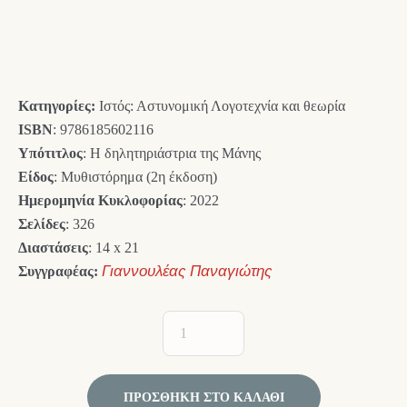
price
τρέχουσα
was:
τιμή
15,00 €.
είναι:
Κατηγορίες:
Ιστός: Αστυνομική Λογοτεχνία και θεωρία
13,50 €.
ISBN
: 9786185602116
Υπότιτλος
: Η δηλητηριάστρια της Μάνης
Είδος
: Μυθιστόρημα (2η έκδοση)
Ημερομηνία Κυκλοφορίας
: 2022
Σελίδες
: 326
Διαστάσεις
: 14 x 21
Συγγραφέας:
Γιαννουλέας Παναγιώτης
ΠΡΟΣΘΉΚΗ ΣΤΟ ΚΑΛΆΘΙ