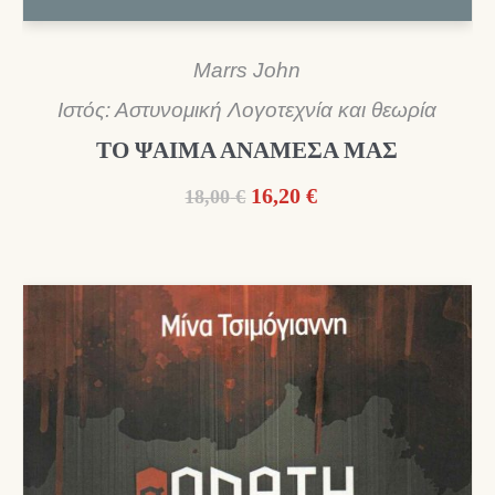
Marrs John
Ιστός: Αστυνομική Λογοτεχνία και θεωρία
ΤΟ ΨΑΙΜΑ ΑΝΑΜΕΣΑ ΜΑΣ
Original
Η
16,20
€
18,00
€
price
τρέχουσα
was:
τιμή
18,00 €.
είναι:
16,20 €.