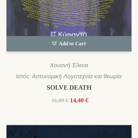
Add to Cart
Χουσνή Έλενα
Ιστός: Αστυνομική Λογοτεχνία και θεωρία
SOLVE DEATH
Original
Η
14,40
€
16,00
€
price
τρέχουσα
was:
τιμή
16,00 €.
είναι:
14,40 €.