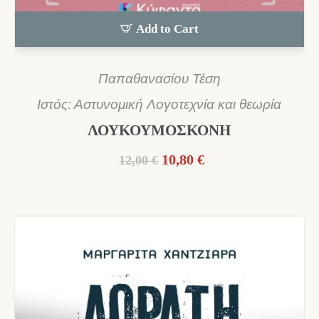
Add to Cart
Παπαθανασίου Τέση
Ιστός: Αστυνομική Λογοτεχνία και θεωρία
ΛΟΥΚΟΥΜΟΣΚΟΝΗ
Original
Η
10,80
€
12,00
€
price
τρέχουσα
was:
τιμή
12,00 €.
είναι:
10,80 €.