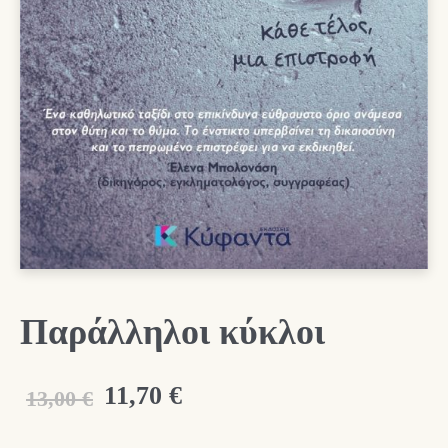
Παράλληλοι κύκλοι
Original
Η
11,70
€
13,00
€
price
τρέχουσα