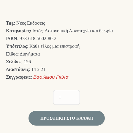
was:
τιμή
13,00 €.
είναι:
Tag:
Νέες Εκδόσεις
11,70 €.
Κατηγορίες:
Ιστός: Αστυνομική Λογοτεχνία και θεωρία
ISBN
: 978-618-5602-80-2
Υπότιτλος
: Κάθε τέλος μια επιστροφή
Είδος
: Διηγήματα
Σελίδες
: 156
Διαστάσεις
: 14 x 21
Συγγραφέας:
Βασιλείου Γιώτα
ΠΡΟΣΘΉΚΗ ΣΤΟ ΚΑΛΆΘΙ