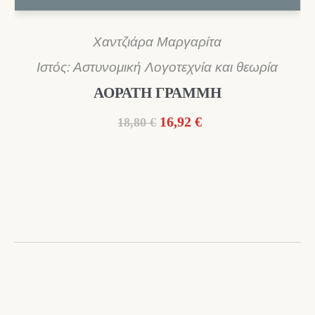
Χαντζιάρα Μαργαρίτα
Ιστός: Αστυνομική Λογοτεχνία και θεωρία
ΑΟΡΑΤΗ ΓΡΑΜΜΗ
Original
Η
16,92
€
18,80
€
price
τρέχουσα
was:
τιμή
18,80 €.
είναι:
16,92 €.