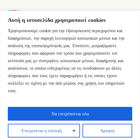
Αυτή η ιστοσελίδα χρησιμοποιεί cookies
Χρησιμοποιούμε cookie για την εξατομίκευση περιεχομένου και
Εμμ.Μπενάκη 76 10681 Αθήνα Ελλάδα.
διαφημίσεων, την παροχή λειτουργιών κοινωνικών μέσων και την
ανάλυση της επισκεψιμότητάς μας. Επιπλέον, μοιραζόμαστε
+30.2110084023
πληροφορίες που αφορούν τον τρόπο που χρησιμοποιείτε τον
ιστότοπό μας με συνεργάτες κοινωνικών μέσων, διαφήμισης και
info@kyfantabooks.gr
αναλύσεων, οι οποίοι ενδεχομένως να τις συνδυάσουν με άλλες
πληροφορίες που τους έχετε παραχωρήσει ή τις οποίες έχουν
Βρείτε μας
συλλέξει σε σχέση με την από μέρους σας χρήση των υπηρεσιών
τους.
Να επιτρέπονται ολα
Επιτρεπεται η επιλογή
Άρνηση