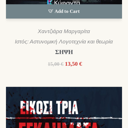
Add to Cart
Χαντζιάρα Μαργαρίτα
Ιστός: Αστυνομική Λογοτεχνία και θεωρία
ΣΗΨΗ
Original
Η
13,50
€
15,00
€
price
τρέχουσα
was:
τιμή
15,00 €.
είναι:
13,50 €.