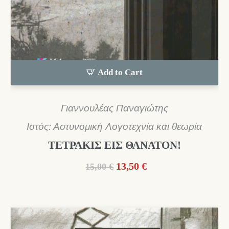
Add to Cart
Γιαννουλέας Παναγιώτης
Ιστός: Αστυνομική Λογοτεχνία και θεωρία
ΤΕΤΡΑΚΙΣ ΕΙΣ ΘΑΝΑΤΟΝ!
Original
Η
13,50
€
15,00
€
price
τρέχουσα
was:
τιμή
15,00 €.
είναι:
13,50 €.