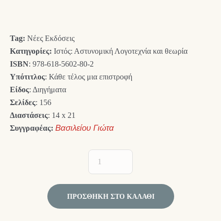
was:
τιμή
13,00 €.
είναι:
Tag:
Νέες Εκδόσεις
11,70 €.
Κατηγορίες:
Ιστός: Αστυνομική Λογοτεχνία και θεωρία
ISBN
: 978-618-5602-80-2
Υπότιτλος
: Κάθε τέλος μια επιστροφή
Είδος
: Διηγήματα
Σελίδες
: 156
Διαστάσεις
: 14 x 21
Συγγραφέας:
Βασιλείου Γιώτα
ΠΡΟΣΘΉΚΗ ΣΤΟ ΚΑΛΆΘΙ