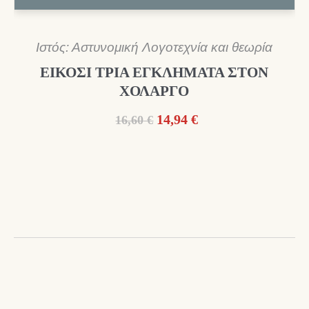
Ιστός: Αστυνομική Λογοτεχνία και θεωρία
ΕΙΚΟΣΙ ΤΡΙΑ ΕΓΚΛΗΜΑΤΑ ΣΤΟΝ
ΧΟΛΑΡΓΟ
Original
Η
14,94
€
16,60
€
price
τρέχουσα
was:
τιμή
16,60 €.
είναι:
14,94 €.