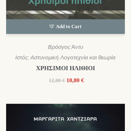
Add to Cart
Βρόσγος Άντυ
Ιστός: Αστυνομική Λογοτεχνία και θεωρία
ΧΡΗΣΙΜΟΙ ΗΛΙΘΙΟΙ
Original
Η
10,80
€
12,00
€
price
τρέχουσα
was:
τιμή
12,00 €.
είναι:
10,80 €.