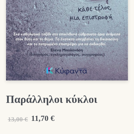
Παράλληλοι κύκλοι
Original
Η
11,70
€
13,00
€
price
τρέχουσα