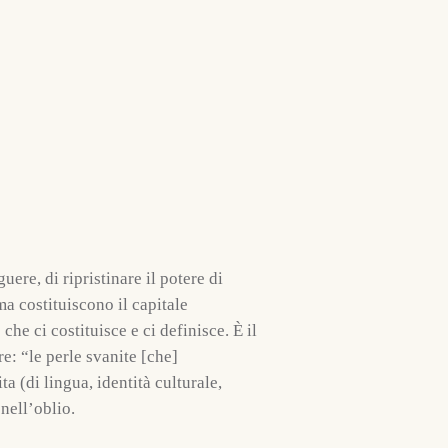
ere, di ripristinare il potere di
a costituiscono il capitale
he ci costituisce e ci definisce. È il
e: “le perle svanite [che]
a (di lingua, identità culturale,
 nell’oblio.