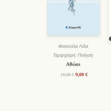
Φασούλα Λίλα
Τερψιχόρη: Ποίηση
Αθώοι
Original
Η
9,00
€
10,00
€
price
τρέχουσα
was:
τιμή
10,00 €.
είναι:
9,00 €.