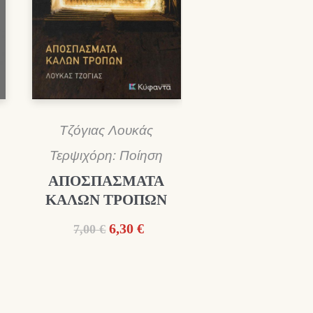
Τζόγιας Λουκάς
Τερψιχόρη: Ποίηση
ΑΠΟΣΠΑΣΜΑΤΑ
ΚΑΛΩΝ ΤΡΟΠΩΝ
ουσα
Original
Η
6,30
€
7,00
€
price
τρέχουσα
:
was:
τιμή
€.
7,00 €.
είναι:
6,30 €.