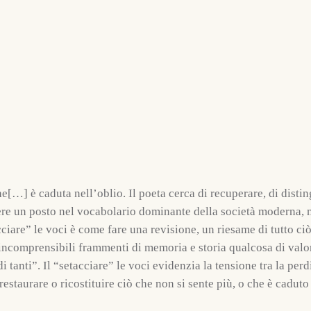
…] è caduta nell’oblio. Il poeta cerca di recuperare, di distingu
re un posto nel vocabolario dominante della società moderna, m
are” le voci è come fare una revisione, un riesame di tutto ciò c
 incomprensibili frammenti di memoria e storia qualcosa di valor
tanti”. Il “setacciare” le voci evidenzia la tensione tra la perdit
restaurare o ricostituire ciò che non si sente più, o che è caduto