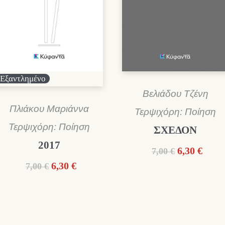
Εξαντλημένο
Βελιάδου Τζένη
Πλιάκου Μαριάννα
Τερψιχόρη: Ποίηση
Τερψιχόρη: Ποίηση
ΣΧΕΔΟΝ
2017
Original
Η
6,30
€
7,00
€
price
τρέχ
Original
Η
6,30
€
7,00
€
was:
τιμή
price
τρέχουσα
7,00 €.
είναι
was:
τιμή
6,30 
7,00 €.
είναι:
6,30 €.