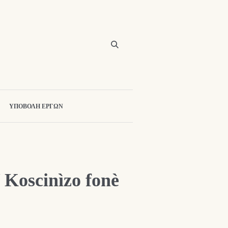
ΥΠΟΒΟΛΗ ΕΡΓΩΝ
 Koscinìzo fonè