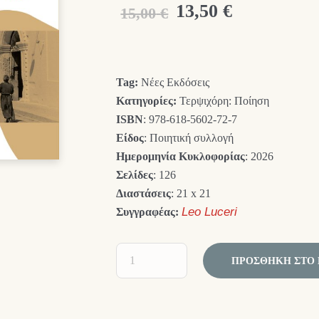
Original
Η
13,50
€
15,00
€
price
τρέχουσα
was:
τιμή
Tag:
Νέες Εκδόσεις
15,00 €.
είναι:
Κατηγορίες:
Τερψιχόρη: Ποίηση
13,50 €.
ISBN
: 978-618-5602-72-7
Είδος
: Ποιητική συλλογή
Ημερομηνία Κυκλοφορίας
: 2026
Σελίδες
: 126
Διαστάσεις
: 21 x 21
Συγγραφέας:
Leo Luceri
ΠΡΟΣΘΉΚΗ ΣΤΟ 