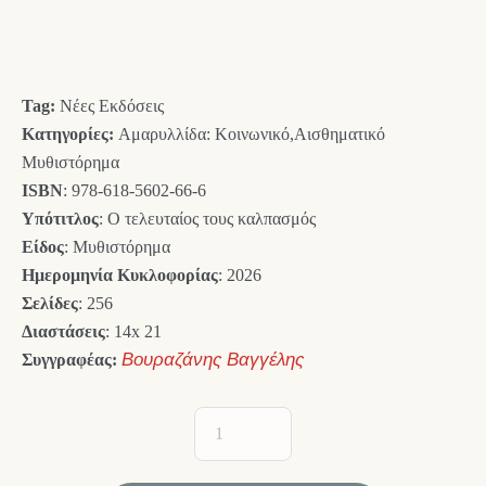
price
τρέχουσα
was:
τιμή
14,00 €.
είναι:
Tag:
Νέες Εκδόσεις
12,60 €.
Κατηγορίες:
Αμαρυλλίδα: Κοινωνικό,Αισθηματικό
Μυθιστόρημα
ISBN
: 978-618-5602-66-6
Υπότιτλος
: Ο τελευταίος τους καλπασμός
Είδος
: Μυθιστόρημα
Ημερομηνία Κυκλοφορίας
: 2026
Σελίδες
: 256
Διαστάσεις
: 14x 21
Συγγραφέας:
Βουραζάνης Βαγγέλης