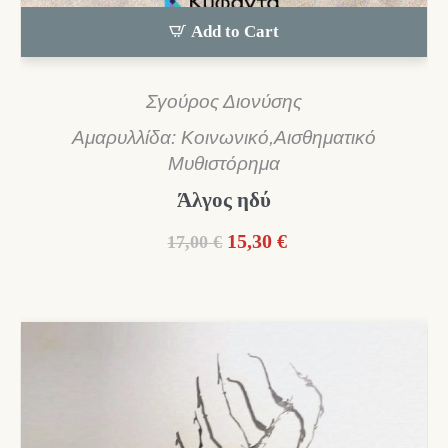
Add to Cart
Σγούρος Διονύσης
Αμαρυλλίδα: Κοινωνικό,Αισθηματικό
Μυθιστόρημα
Άλγος ηδύ
Original
Η
15,30
€
17,00
€
price
τρέχουσα
was:
τιμή
17,00 €.
είναι:
15,30 €.