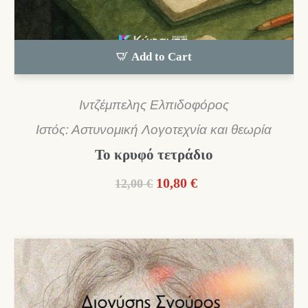
Add to Cart
Ιντζέμπελης Ελπιδοφόρος
Ιστός: Αστυνομική Λογοτεχνία και θεωρία
Το κρυφό τετράδιο
Original
Η
10,80
€
12,00
€
price
τρέχουσα
was:
τιμή
12,00 €.
είναι:
10,80 €.