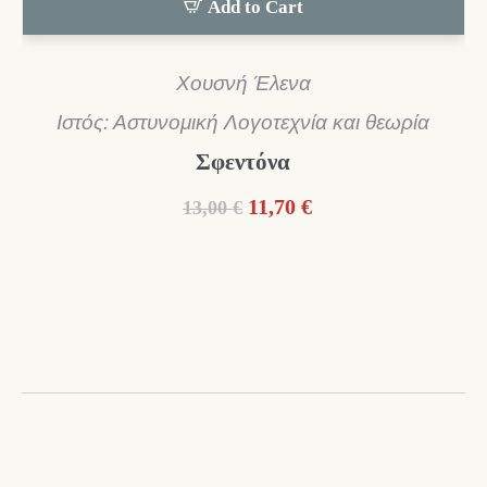
Add to Cart
Χουσνή Έλενα
Ιστός: Αστυνομική Λογοτεχνία και θεωρία
Σφεντόνα
Original
Η
11,70
€
13,00
€
price
τρέχουσα
was:
τιμή
13,00 €.
είναι:
11,70 €.