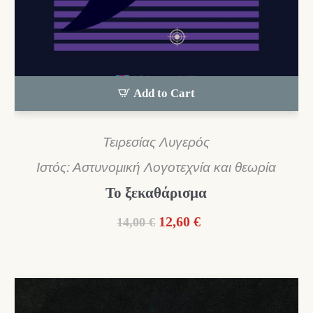
Add to Cart
Τειρεσίας Λυγερός
Ιστός: Αστυνομική Λογοτεχνία και θεωρία
Το ξεκαθάρισμα
Original
Η
12,60
€
14,00
€
price
τρέχουσα
was:
τιμή
14,00 €.
είναι:
12,60 €.