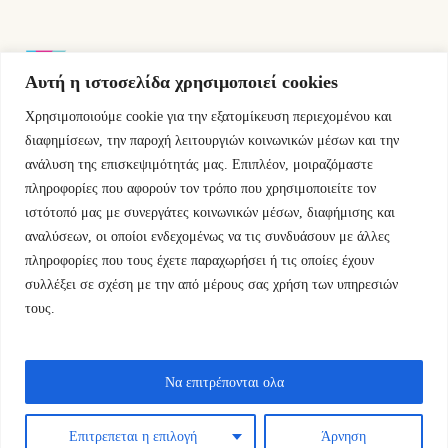
Αυτή η ιστοσελίδα χρησιμοποιεί cookies
Χρησιμοποιούμε cookie για την εξατομίκευση περιεχομένου και
Εμμ.Μπενάκη 76 10681 Αθήνα Ελλάδα.
διαφημίσεων, την παροχή λειτουργιών κοινωνικών μέσων και την
ανάλυση της επισκεψιμότητάς μας. Επιπλέον, μοιραζόμαστε
+30.2110084023
πληροφορίες που αφορούν τον τρόπο που χρησιμοποιείτε τον
ιστότοπό μας με συνεργάτες κοινωνικών μέσων, διαφήμισης και
info@kyfantabooks.gr
αναλύσεων, οι οποίοι ενδεχομένως να τις συνδυάσουν με άλλες
πληροφορίες που τους έχετε παραχωρήσει ή τις οποίες έχουν
Βρείτε μας
συλλέξει σε σχέση με την από μέρους σας χρήση των υπηρεσιών
τους.
Να επιτρέπονται ολα
Επιτρεπεται η επιλογή
Άρνηση