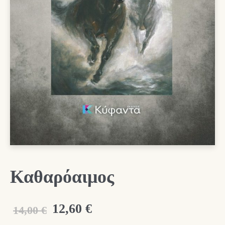
Καθαρόαιμος
Original
Η
12,60
€
14,00
€