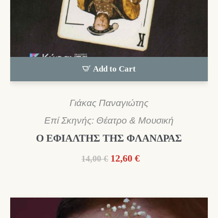
Add to Cart
Γιάκας Παναγιώτης
Επί Σκηνής: Θέατρο & Μουσική
Ο ΕΦΙΑΛΤΗΣ ΤΗΣ ΦΛΑΝΔΡΑΣ
Original
Η
12,60
€
14,00
€
price
τρέχουσα
was:
τιμή
14,00 €.
είναι:
12,60 €.