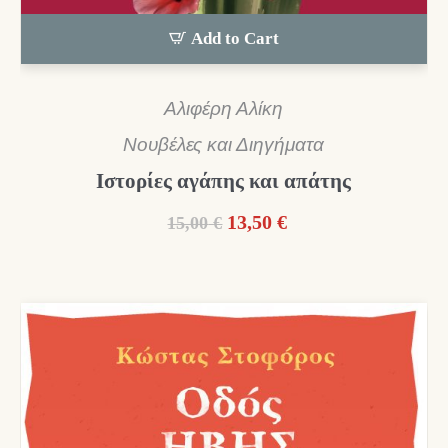
Add to Cart
Αλιφέρη Αλίκη
Νουβέλες και Διηγήματα
Ιστορίες αγάπης και απάτης
Original
Η
13,50
€
15,00
€
price
τρέχουσα
was:
τιμή
15,00 €.
είναι:
13,50 €.