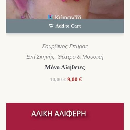
Add to Cart
Σουρβίνος Σπύρος
Επί Σκηνής: Θέατρο & Μουσική
Μόνο Αλήθειες
Original
Η
9,00
€
10,00
€
price
τρέχουσα
was:
τιμή
10,00 €.
είναι:
9,00 €.