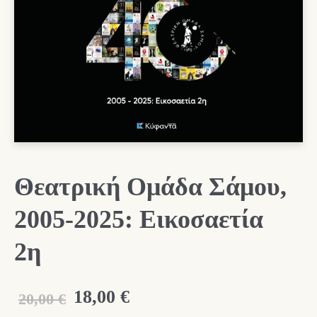
Θεατρική Ομάδα Σάμου,
2005-2025: Εικοσαετία
2η
Original
Η
18,00
€
20,00
€