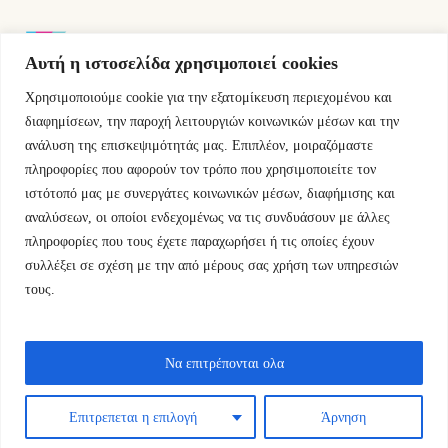
Αυτή η ιστοσελίδα χρησιμοποιεί cookies
Χρησιμοποιούμε cookie για την εξατομίκευση περιεχομένου και
Εμμ.Μπενάκη 76 10681 Αθήνα Ελλάδα.
διαφημίσεων, την παροχή λειτουργιών κοινωνικών μέσων και την
ανάλυση της επισκεψιμότητάς μας. Επιπλέον, μοιραζόμαστε
+30.2110084023
πληροφορίες που αφορούν τον τρόπο που χρησιμοποιείτε τον
ιστότοπό μας με συνεργάτες κοινωνικών μέσων, διαφήμισης και
info@kyfantabooks.gr
αναλύσεων, οι οποίοι ενδεχομένως να τις συνδυάσουν με άλλες
πληροφορίες που τους έχετε παραχωρήσει ή τις οποίες έχουν
Βρείτε μας
συλλέξει σε σχέση με την από μέρους σας χρήση των υπηρεσιών
τους.
Να επιτρέπονται ολα
Επιτρεπεται η επιλογή
Άρνηση