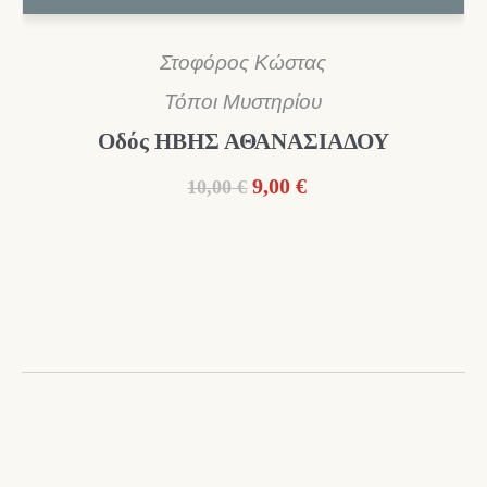
Στοφόρος Κώστας
Τόποι Μυστηρίου
Οδός ΗΒΗΣ ΑΘΑΝΑΣΙΑΔΟΥ
Original
Η
9,00
€
10,00
€
price
τρέχουσα
was:
τιμή
10,00 €.
είναι:
9,00 €.