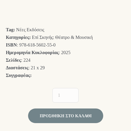
price
τρέχουσα
was:
τιμή
20,00 €.
είναι:
Tag:
Νέες Εκδόσεις
18,00 €.
Κατηγορίες:
Επί Σκηνής: Θέατρο & Μουσική
ISBN
: 978-618-5602-55-0
Ημερομηνία Κυκλοφορίας
: 2025
Σελίδες
: 224
Διαστάσεις
: 21 x 29
Συγγραφέας:
ΠΡΟΣΘΉΚΗ ΣΤΟ ΚΑΛΆΘΙ