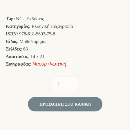
was:
τιμή
10,00 €.
είναι:
Tag:
Νέες Εκδόσεις
9,00 €.
Κατηγορίες:
Ελληνική Πεζογραφία
ISBN
: 978-618-5602-75-8
Είδος
: Μυθιστόρημα
Σελίδες
: 63
Διαστάσεις
: 14 x 21
Συγγραφέας:
Ναούμ Φωτεινή
ΠΡΟΣΘΉΚΗ ΣΤΟ ΚΑΛΆΘΙ