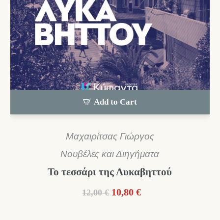
Add to Cart
Μαχαιρίτσας Γιώργος
Νουβέλες και Διηγήματα
Το τεσσάρι της Λυκαβηττού
Original
Η
10,80
€
12,00
€
price
τρέχουσα
was:
τιμή