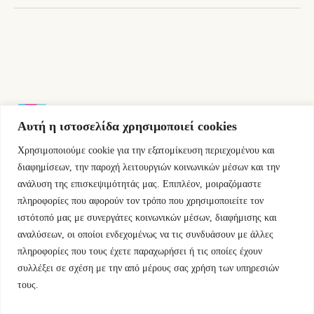
Αυτή η ιστοσελίδα χρησιμοποιεί cookies
Χρησιμοποιούμε cookie για την εξατομίκευση περιεχομένου και
Εμμ.Μπενάκη 76 10681 Αθήνα Ελλάδα.
διαφημίσεων, την παροχή λειτουργιών κοινωνικών μέσων και την
ανάλυση της επισκεψιμότητάς μας. Επιπλέον, μοιραζόμαστε
+30.2110084023
πληροφορίες που αφορούν τον τρόπο που χρησιμοποιείτε τον
ιστότοπό μας με συνεργάτες κοινωνικών μέσων, διαφήμισης και
info@kyfantabooks.gr
αναλύσεων, οι οποίοι ενδεχομένως να τις συνδυάσουν με άλλες
πληροφορίες που τους έχετε παραχωρήσει ή τις οποίες έχουν
Βρείτε μας
συλλέξει σε σχέση με την από μέρους σας χρήση των υπηρεσιών
τους.