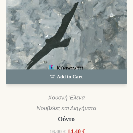
Add to Cart
Χουσνή Έλενα
Νουβέλες και Διηγήματα
Ούντο
Original
Η
14,40
€
16,00
€