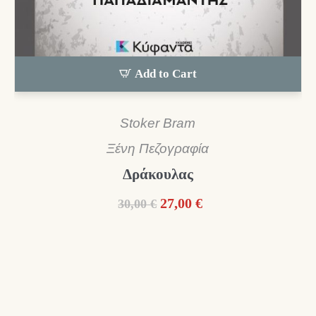
Add to Cart
Stoker Bram
Ξένη Πεζογραφία
Δράκουλας
Original
Η
27,00
€
30,00
€
price
τρέχουσα
was:
τιμή
30,00 €.
είναι:
27,00 €.