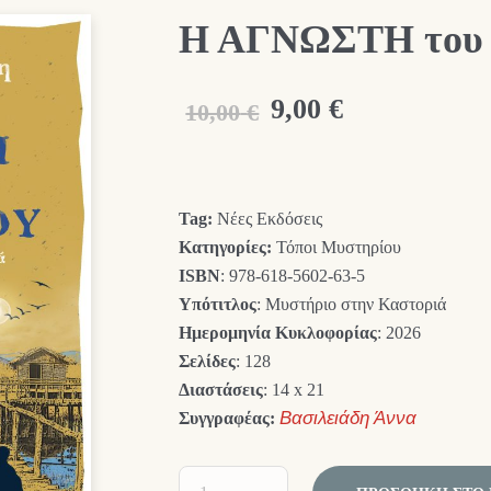
Η ΑΓΝΩΣΤΗ του
Original
Η
9,00
€
10,00
€
price
τρέχουσα
was:
τιμή
Tag:
Νέες Εκδόσεις
10,00 €.
είναι:
Κατηγορίες:
Τόποι Μυστηρίου
9,00 €.
ISBN
: 978-618-5602-63-5
Υπότιτλος
: Μυστήριο στην Καστοριά
Ημερομηνία Κυκλοφορίας
: 2026
Σελίδες
: 128
Διαστάσεις
: 14 x 21
Συγγραφέας:
Βασιλειάδη Άννα