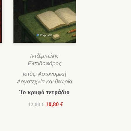
Ιντζέμπελης
Ελπιδοφόρος
Ιστός: Αστυνομική
Λογοτεχνία και θεωρία
Το κρυφό τετράδιο
Original
Η
10,80
€
12,00
€
price
τρέχουσα
was:
τιμή
12,00 €.
είναι: