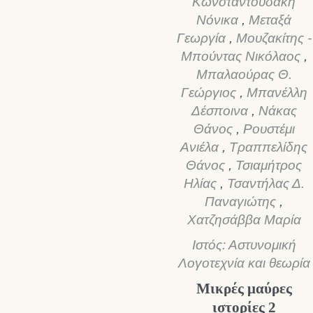
Κωνσταντουδάκη
9,00 €.
Νόνικα
,
Μεταξά
Γεωργία
,
Μουζακίτης -
Μπούντας Νικόλαος
,
Μπαλαούρας Θ.
Γεώργιος
,
Μπανέλλη
Δέσποινα
,
Νάκας
Θάνος
,
Ρουστέμι
Ανιέλα
,
Τραππελίδης
Θάνος
,
Τσιαμήτρος
Ηλίας
,
Τσαντήλας Δ.
Παναγιώτης
,
Χατζησάββα Μαρία
Ιστός: Αστυνομική
Λογοτεχνία και θεωρία
Μικρές μαύρες
ιστορίες 2