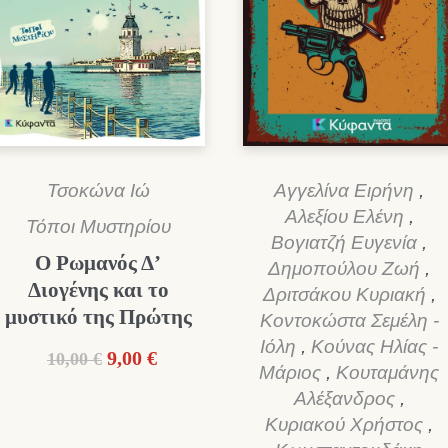
Τσοκώνα Ιώ
Αγγελίνα Ειρήνη
,
Αλεξίου Ελένη
,
Τόποι Μυστηρίου
Βογιατζή Ευγενία
,
Ο Ρωμανός Δ’
Δημοπούλου Ζωή
,
Διογένης και το
Δριτσάκου Κυριακή
,
μυστικό της Πρώτης
Κοντοκώστα Σεμέλη -
Ιόλη
,
Κούνας Ηλίας -
Original
Η
9,00
€
10,00
€
Μάριος
,
Κουταμάνης
price
τρέχουσα
Αλέξανδρος
,
was:
τιμή
Κυριακού Χρήστος
,
10,00 €.
είναι: