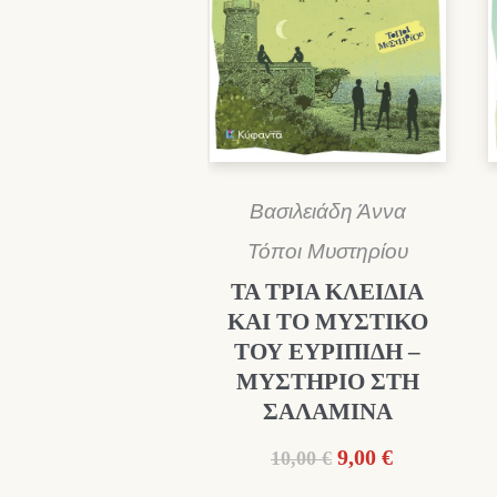
Βασιλειάδη Άννα
Τόποι Μυστηρίου
ΤΑ ΤΡΙΑ ΚΛΕΙΔΙΑ
ΚΑΙ ΤΟ ΜΥΣΤΙΚΟ
ΤΟΥ ΕΥΡΙΠΙΔΗ –
ΜΥΣΤΗΡΙΟ ΣΤΗ
ΣΑΛΑΜΙΝΑ
Original
Η
9,00
€
10,00
€
price
τρέχουσα