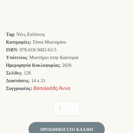
price
τρέχουσα
was:
τιμή
10,00 €.
είναι:
Tag:
Νέες Εκδόσεις
9,00 €.
Κατηγορίες:
Τόποι Μυστηρίου
ISBN
: 978-618-5602-63-5
Υπότιτλος
: Μυστήριο στην Καστοριά
Ημερομηνία Κυκλοφορίας
: 2026
Σελίδες
: 128
Διαστάσεις
: 14 x 21
Συγγραφέας:
Βασιλειάδη Άννα
ΠΡΟΣΘΉΚΗ ΣΤΟ ΚΑΛΆΘΙ