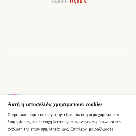
Original
Η
10,80
€
12,00
€
price
τρέχουσα
was:
τιμή
12,00 €.
είναι:
10,80 €.
Αυτή η ιστοσελίδα χρησιμοποιεί cookies
Χρησιμοποιούμε cookie για την εξατομίκευση περιεχομένου και
Εμμ.Μπενάκη 76 10681 Αθήνα Ελλάδα.
διαφημίσεων, την παροχή λειτουργιών κοινωνικών μέσων και την
ανάλυση της επισκεψιμότητάς μας. Επιπλέον, μοιραζόμαστε