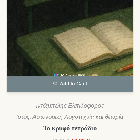
Add to Cart
Ιντζέμπελης Ελπιδοφόρος
Ιστός: Αστυνομική Λογοτεχνία και θεωρία
Το κρυφό τετράδιο