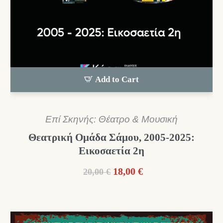
Add to Cart
Επί Σκηνής: Θέατρο & Μουσική
Θεατρική Ομάδα Σάμου, 2005-2025:
Εικοσαετία 2η
Original
Η
18,00
€
20,00
€
price
τρέχουσα
was:
τιμή
20,00 €.
είναι:
18,00 €.