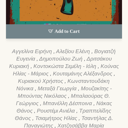
Add to Cart
Αγγελίνα Ειρήνη
,
Αλεξίου Ελένη
,
Βογιατζή
Ευγενία
,
Δημοπούλου Ζωή
,
Δριτσάκου
Κυριακή
,
Κοντοκώστα Σεμέλη - Ιόλη
,
Κούνας
Ηλίας - Μάριος
,
Κουταμάνης Αλέξανδρος
,
Κυριακού Χρήστος
,
Κωνσταντουδάκη
Νόνικα
,
Μεταξά Γεωργία
,
Μουζακίτης -
Μπούντας Νικόλαος
,
Μπαλαούρας Θ.
Γεώργιος
,
Μπανέλλη Δέσποινα
,
Νάκας
Θάνος
,
Ρουστέμι Ανιέλα
,
Τραππελίδης
Θάνος
,
Τσιαμήτρος Ηλίας
,
Τσαντήλας Δ.
Παναγιώτης
,
Χατζησάββα Μαρία