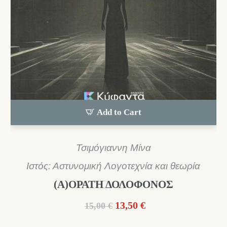
Add to Cart
Τσιμόγιαννη Μίνα
Ιστός: Αστυνομική Λογοτεχνία και θεωρία
(Α)ΟΡΑΤΗ ΔΟΛΟΦΟΝΟΣ
Original
Η
13,50
€
15,00
€
price
τρέχουσα