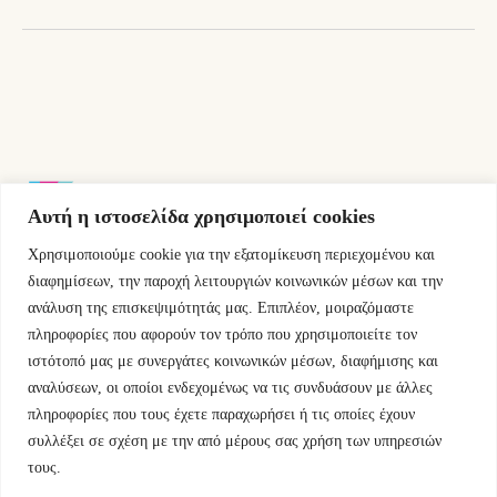
Αυτή η ιστοσελίδα χρησιμοποιεί cookies
Χρησιμοποιούμε cookie για την εξατομίκευση περιεχομένου και
Εμμ.Μπενάκη 76 10681 Αθήνα Ελλάδα.
διαφημίσεων, την παροχή λειτουργιών κοινωνικών μέσων και την
ανάλυση της επισκεψιμότητάς μας. Επιπλέον, μοιραζόμαστε
+30.2110084023
πληροφορίες που αφορούν τον τρόπο που χρησιμοποιείτε τον
ιστότοπό μας με συνεργάτες κοινωνικών μέσων, διαφήμισης και
info@kyfantabooks.gr
αναλύσεων, οι οποίοι ενδεχομένως να τις συνδυάσουν με άλλες
πληροφορίες που τους έχετε παραχωρήσει ή τις οποίες έχουν
Βρείτε μας
συλλέξει σε σχέση με την από μέρους σας χρήση των υπηρεσιών
τους.