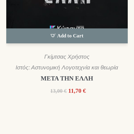
Add to Cart
Γκίμτσας Χρήστος
Ιστός: Αστυνομική Λογοτεχνία και θεωρία
ΜΕΤΑ ΤΗΝ ΕΛΛΗ
Original
Η
11,70
€
13,00
€
price
τρέχουσα
was:
τιμή
13,00 €.
είναι:
11,70 €.