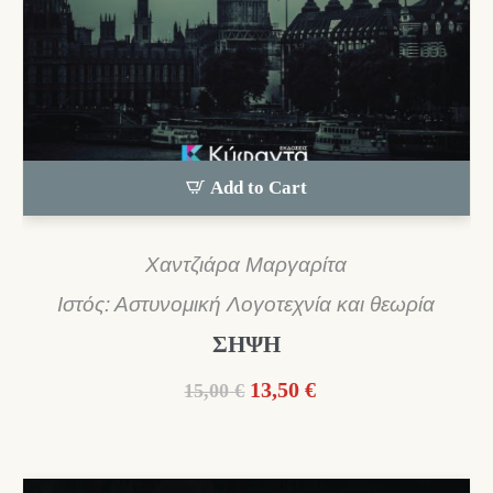
Add to Cart
Χαντζιάρα Μαργαρίτα
Ιστός: Αστυνομική Λογοτεχνία και θεωρία
ΣΗΨΗ
Original
Η
13,50
€
15,00
€
price
τρέχουσα
was:
τιμή
15,00 €.
είναι: