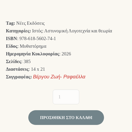
was:
τιμή
17,00 €.
είναι:
Tag:
Νέες Εκδόσεις
15,30 €.
Κατηγορίες:
Ιστός: Αστυνομική Λογοτεχνία και θεωρία
ISBN
: 978-618-5602-74-1
Είδος
: Μυθιστόρημα
Ημερομηνία Κυκλοφορίας
: 2026
Σελίδες
: 385
Διαστάσεις
: 14 x 21
Συγγραφέας:
Βέργου Ζωή- Ραφαέλλα
ΠΡΟΣΘΉΚΗ ΣΤΟ ΚΑΛΆΘΙ