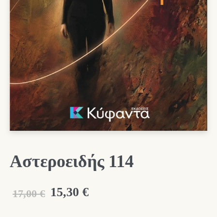
Αστεροειδής 114
Original
Η
15,30
€
17,00
€
price
τρέχουσα