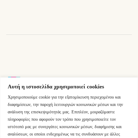
14,00 €.
είναι:
12,60 €.
Αυτή η ιστοσελίδα χρησιμοποιεί cookies
Χρησιμοποιούμε cookie για την εξατομίκευση περιεχομένου και
Εμμ.Μπενάκη 76 10681 Αθήνα Ελλάδα.
διαφημίσεων, την παροχή λειτουργιών κοινωνικών μέσων και την
ανάλυση της επισκεψιμότητάς μας. Επιπλέον, μοιραζόμαστε
+30.2110084023
πληροφορίες που αφορούν τον τρόπο που χρησιμοποιείτε τον
ιστότοπό μας με συνεργάτες κοινωνικών μέσων, διαφήμισης και
info@kyfantabooks.gr
αναλύσεων, οι οποίοι ενδεχομένως να τις συνδυάσουν με άλλες