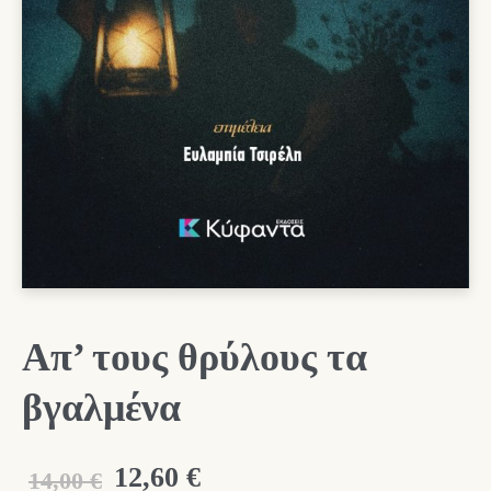
Απ’ τους θρύλους τα
βγαλμένα
Original
Η
12,60
€
14,00
€