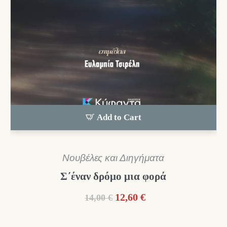
Add to Cart
Νουβέλες και Διηγήματα
Σ΄έναν δρόμο μια φορά
Original
Η
12,60
€
14,00
€
price
τρέχουσα
was:
τιμή