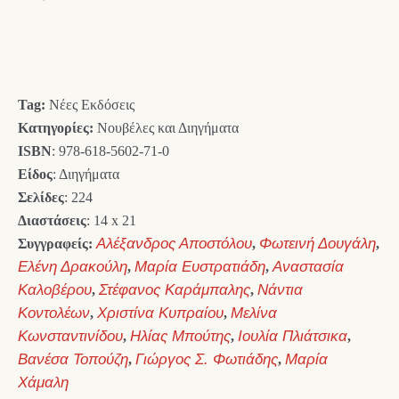
price
τρέχουσα
was:
τιμή
14,00 €.
είναι:
Tag:
Νέες Εκδόσεις
12,60 €.
Κατηγορίες:
Νουβέλες και Διηγήματα
ISBN
: 978-618-5602-71-0
Είδος
: Διηγήματα
Σελίδες
: 224
Διαστάσεις
: 14 x 21
Συγγραφείς:
Αλέξανδρος Αποστόλου
,
Φωτεινή Δουγάλη
,
Ελένη Δρακούλη
,
Μαρία Ευστρατιάδη
,
Αναστασία
Καλοβέρου
,
Στέφανος Καράμπαλης
,
Νάντια
Κοντολέων
,
Χριστίνα Κυπραίου
,
Μελίνα
Κωνσταντινίδου
,
Ηλίας Μπούτης
,
Ιουλία Πλιάτσικα
,
Βανέσα Τοπούζη
,
Γιώργος Σ. Φωτιάδης
,
Μαρία
Χάμαλη