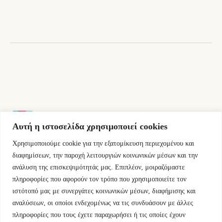
14,40 €.
Αυτή η ιστοσελίδα χρησιμοποιεί cookies
Χρησιμοποιούμε cookie για την εξατομίκευση περιεχομένου και
Εμμ.Μπενάκη 76 10681 Αθήνα Ελλάδα.
διαφημίσεων, την παροχή λειτουργιών κοινωνικών μέσων και την
ανάλυση της επισκεψιμότητάς μας. Επιπλέον, μοιραζόμαστε
+30.2110084023
πληροφορίες που αφορούν τον τρόπο που χρησιμοποιείτε τον
ιστότοπό μας με συνεργάτες κοινωνικών μέσων, διαφήμισης και
info@kyfantabooks.gr
αναλύσεων, οι οποίοι ενδεχομένως να τις συνδυάσουν με άλλες
πληροφορίες που τους έχετε παραχωρήσει ή τις οποίες έχουν