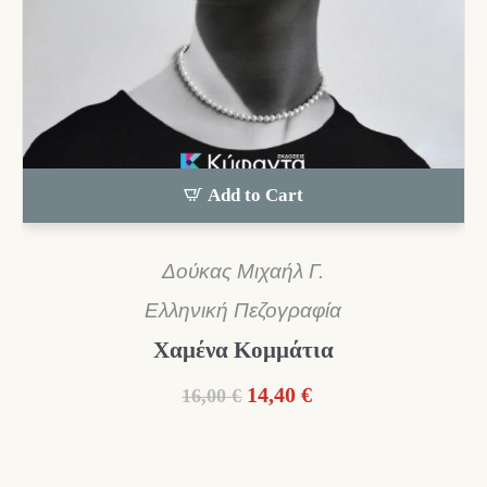
Add to Cart
Δούκας Μιχαήλ Γ.
Ελληνική Πεζογραφία
Χαμένα Κομμάτια
Original
Η
14,40
€
16,00
€
price
τρέχουσα
was:
τιμή
16,00 €.
είναι: