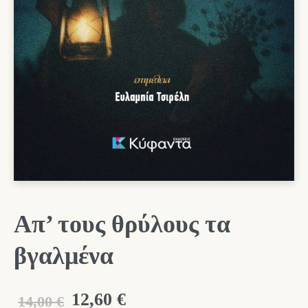
Απ’ τους θρύλους τα
βγαλμένα
Original
Η
12,60
€
14,00
€