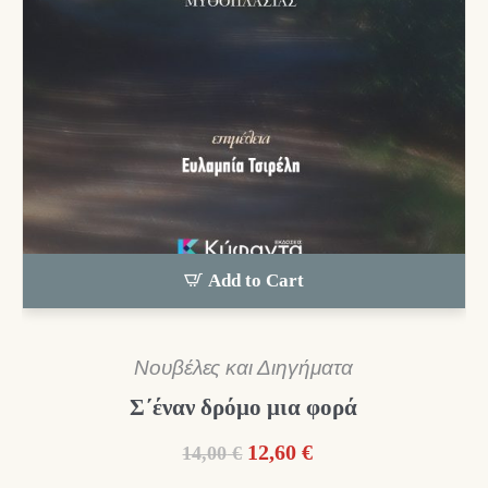
Add to Cart
Νουβέλες και Διηγήματα
Σ΄έναν δρόμο μια φορά
Original
Η
12,60
€
14,00
€
price
τρέχουσα