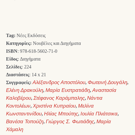
price
τρέχουσα
was:
τιμή
14,00 €.
είναι:
Tag:
Νέες Εκδόσεις
12,60 €.
Κατηγορίες:
Νουβέλες και Διηγήματα
ISBN
: 978-618-5602-71-0
Είδος
: Διηγήματα
Σελίδες
: 224
Διαστάσεις
: 14 x 21
Συγγραφείς:
Αλέξανδρος Αποστόλου
,
Φωτεινή Δουγάλη
,
Ελένη Δρακούλη
,
Μαρία Ευστρατιάδη
,
Αναστασία
Καλοβέρου
,
Στέφανος Καράμπαλης
,
Νάντια
Κοντολέων
,
Χριστίνα Κυπραίου
,
Μελίνα
Κωνσταντινίδου
,
Ηλίας Μπούτης
,
Ιουλία Πλιάτσικα
,
Βανέσα Τοπούζη
,
Γιώργος Σ. Φωτιάδης
,
Μαρία
Χάμαλη