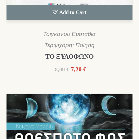
Add to Cart
Τσιγκάνου Ευσταθία
Τερψιχόρη: Ποίηση
ΤΟ ΞΥΛΟΦΩΝΟ
Original
Η
7,20
€
8,00
€
price
τρέχουσα
was:
τιμή
8,00 €.
είναι:
7,20 €.