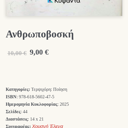
Ανθρωποβοσκή
Original
Η
9,00
€
10,00
€
price
τρέχουσα
was:
τιμή
10,00 €.
είναι:
Κατηγορίες:
Τερψιχόρη: Ποίηση
9,00 €.
ISBN
: 978-618-5602-47-5
Ημερομηνία Κυκλοφορίας
: 2025
Σελίδες
: 44
Διαστάσεις
: 14 x 21
Συγγραφέας:
Χουσνή Έλενα