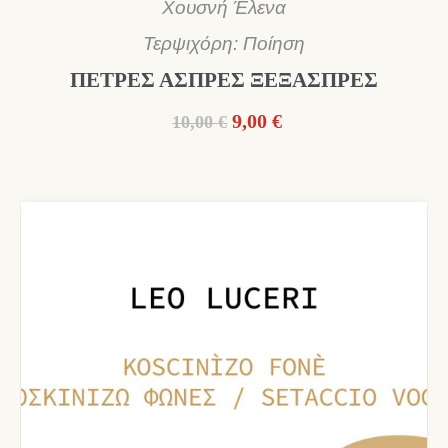
Χουσνή Έλενα
Τερψιχόρη: Ποίηση
ΠΕΤΡΕΣ ΑΣΠΡΕΣ ΞΕΞΑΣΠΡΕΣ
Original
Η
9,00
€
10,00
€
price
τρέχουσα
was:
τιμή
10,00 €.
είναι:
9,00 €.