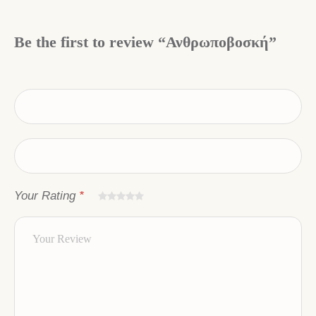
Be the first to review “Ανθρωποβοσκή”
Your Rating
*
από
από
από
από 5
από 5
5
5
5
αστέρια
αστέρια
αστέρια
αστέρια
αστέρια