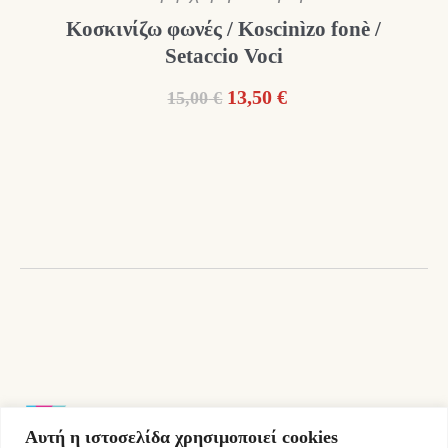
Κοσκινίζω φωνές / Koscinìzo fonè /
Setaccio Voci
Original
Η
13,50
€
15,00
€
price
τρέχουσα
was:
τιμή
15,00 €.
είναι:
13,50 €.
Αυτή η ιστοσελίδα χρησιμοποιεί cookies