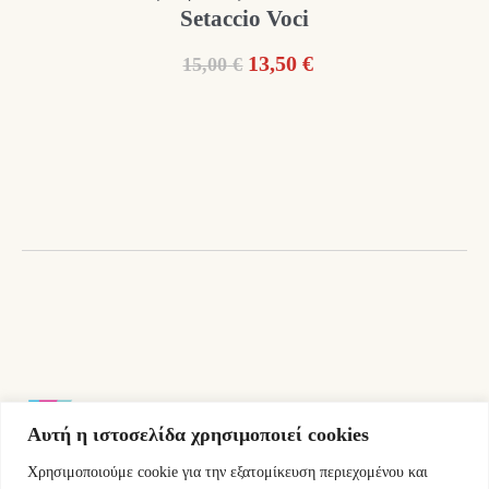
Setaccio Voci
Original
Η
13,50
€
15,00
€
price
τρέχουσα
was:
τιμή
15,00 €.
είναι:
13,50 €.
Αυτή η ιστοσελίδα χρησιμοποιεί cookies
Χρησιμοποιούμε cookie για την εξατομίκευση περιεχομένου και
Εμμ.Μπενάκη 76 10681 Αθήνα Ελλάδα.