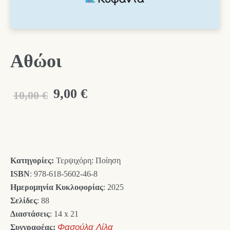
Αθώοι
Original
Η
9,00
€
10,00
€
price
τρέχουσα
was:
τιμή
10,00 €.
είναι:
Κατηγορίες:
Τερψιχόρη: Ποίηση
9,00 €.
ISBN
: 978-618-5602-46-8
Ημερομηνία Κυκλοφορίας
: 2025
Σελίδες
: 88
Διαστάσεις
: 14 x 21
Συγγραφέας:
Φασούλα Λίλα