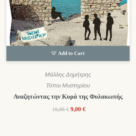
Add to Cart
Μάλλης Δημήτρης
Τόποι Μυστηρίου
Αναζητώντας την Κυρά της Φυλακωπής
Original
Η
9,00
€
10,00
€
price
τρέχουσα
was:
τιμή
10,00 €.
είναι: