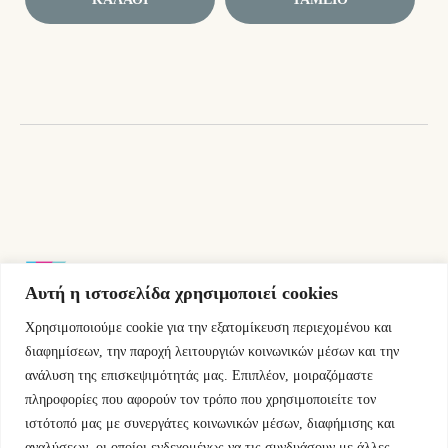
Αυτή η ιστοσελίδα χρησιμοποιεί cookies
Χρησιμοποιούμε cookie για την εξατομίκευση περιεχομένου και
Εμμ.Μπενάκη 76 10681 Αθήνα Ελλάδα.
διαφημίσεων, την παροχή λειτουργιών κοινωνικών μέσων και την
ανάλυση της επισκεψιμότητάς μας. Επιπλέον, μοιραζόμαστε
+30.2110084023
πληροφορίες που αφορούν τον τρόπο που χρησιμοποιείτε τον
ιστότοπό μας με συνεργάτες κοινωνικών μέσων, διαφήμισης και
info@kyfantabooks.gr
αναλύσεων, οι οποίοι ενδεχομένως να τις συνδυάσουν με άλλες