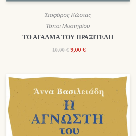
Στοφόρος Κώστας
Τόποι Μυστηρίου
ΤΟ ΑΓΑΛΜΑ ΤΟΥ ΠΡΑΞΙΤΕΛΗ
Original
Η
9,00
€
10,00
€
price
τρέχουσα
was:
τιμή
10,00 €.
είναι:
9,00 €.