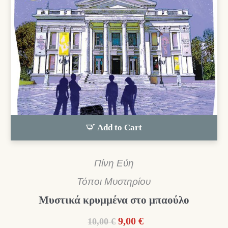
Add to Cart
Πίνη Εύη
Τόποι Μυστηρίου
Μυστικά κρυμμένα στο μπαούλο
Original
Η
9,00
€
10,00
€