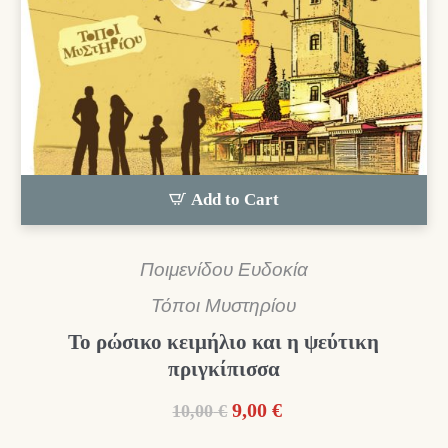
Add to Cart
Ποιμενίδου Ευδοκία
Τόποι Μυστηρίου
Το ρώσικο κειμήλιο και η ψεύτικη
πριγκίπισσα
Original
Η
9,00
€
10,00
€
price
τρέχουσα