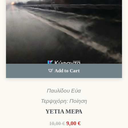
Add to Cart
Παυλίδου Εύα
Τερψιχόρη: Ποίηση
ΥΕΤΙΑ ΜΕΡΑ
Original
Η
9,00
€
10,00
€