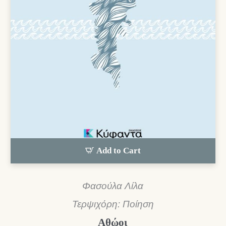
Add to Cart
Φασούλα Λίλα
Τερψιχόρη: Ποίηση
Αθώοι