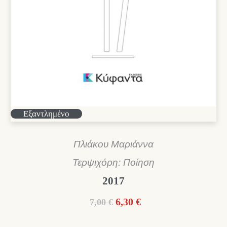
Εξαντλημένο
Πλιάκου Μαριάννα
Τερψιχόρη: Ποίηση
2017
Original
Η
6,30
€
7,00
€
price
τρέχουσα