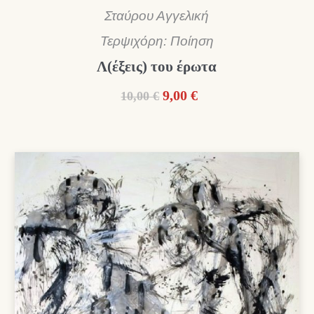
Σταύρου Αγγελική
Τερψιχόρη: Ποίηση
Λ(έξεις) του έρωτα
Original
Η
9,00
€
10,00
€
price
τρέχουσα
was:
τιμή
10,00 €.
είναι:
9,00 €.