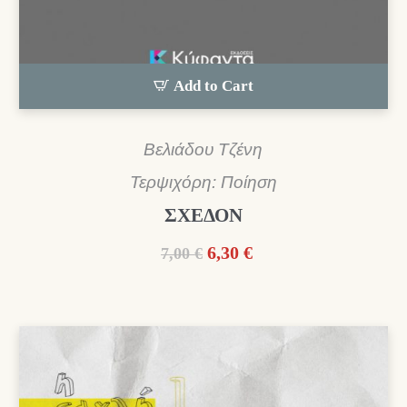
Add to Cart
Βελιάδου Τζένη
Τερψιχόρη: Ποίηση
ΣΧΕΔΟΝ
Original
Η
6,30
€
7,00
€
price
τρέχουσα
was:
τιμή
7,00 €.
είναι:
6,30 €.