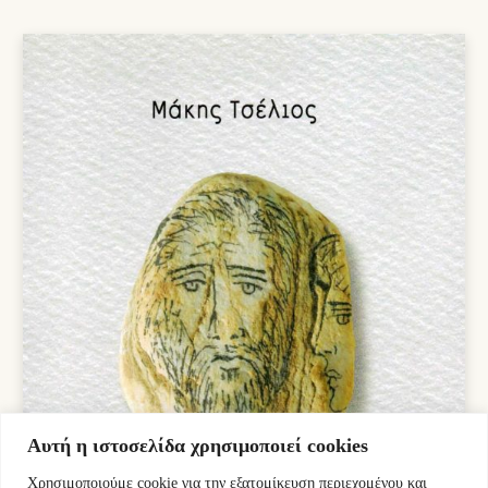
was:
τιμή
7,00 €.
είναι:
6,30 €.
Αυτή η ιστοσελίδα χρησιμοποιεί cookies
Χρησιμοποιούμε cookie για την εξατομίκευση περιεχομένου και