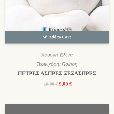
Add to Cart
Χουσνή Έλενα
Τερψιχόρη: Ποίηση
ΠΕΤΡΕΣ ΑΣΠΡΕΣ ΞΕΞΑΣΠΡΕΣ
Original
Η
9,00
€
10,00
€
price
τρέχουσα
was:
τιμή
10,00 €.
είναι:
9,00 €.