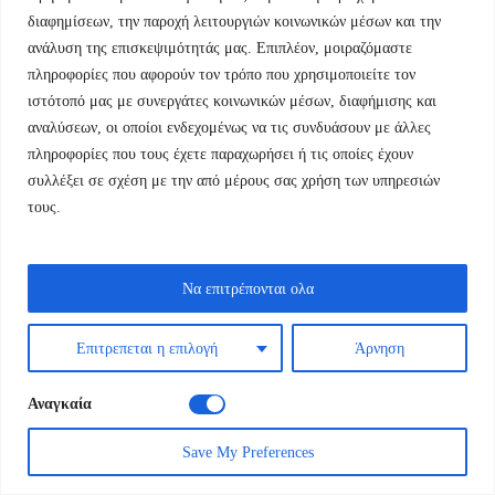
διαφημίσεων, την παροχή λειτουργιών κοινωνικών μέσων και την
ανάλυση της επισκεψιμότητάς μας. Επιπλέον, μοιραζόμαστε
πληροφορίες που αφορούν τον τρόπο που χρησιμοποιείτε τον
ιστότοπό μας με συνεργάτες κοινωνικών μέσων, διαφήμισης και
αναλύσεων, οι οποίοι ενδεχομένως να τις συνδυάσουν με άλλες
πληροφορίες που τους έχετε παραχωρήσει ή τις οποίες έχουν
Add to Cart
συλλέξει σε σχέση με την από μέρους σας χρήση των υπηρεσιών
τους.
Τσέλιος Μάκης
Να επιτρέπονται ολα
Τερψιχόρη: Ποίηση
ΒΡΑΖΙΛΙΑΝΟΣ ΧΡΙΣΤΟΣ
Επιτρεπεται η επιλογή
Άρνηση
Original
Η
7,20
€
8,00
€
Αναγκαία
price
τρέχουσα
was:
τιμή
Save My Preferences
8,00 €.
είναι:
1
2