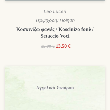
Leo Luceri
Τερψιχόρη: Ποίηση
Κοσκινίζω φωνές / Koscinìzo fonè /
Setaccio Voci
Original
Η
13,50
€
15,00
€
price
τρέχουσα
was:
τιμή
15,00 €.
είναι:
13,50 €.