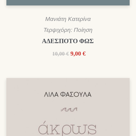
Μανιάτη Κατερίνα
Τερψιχόρη: Ποίηση
ΑΔΕΣΠΟΤΟ ΦΩΣ
Original
Η
9,00
€
10,00
€
price
τρέχουσα
was:
τιμή
10,00 €.
είναι:
9,00 €.