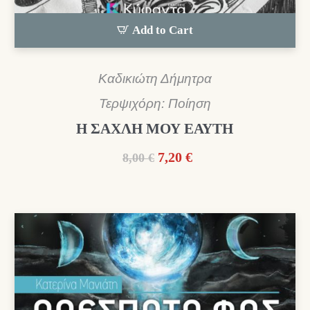
Add to Cart
Καδικιώτη Δήμητρα
Τερψιχόρη: Ποίηση
Η ΣΑΧΛΗ ΜΟΥ ΕΑΥΤΗ
Original
Η
7,20
€
8,00
€
price
τρέχουσα
was:
τιμή
8,00 €.
είναι:
7,20 €.