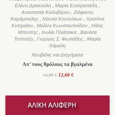
Ελένη Δρακούλη
,
Μαρία Ευστρατιάδη
,
Αναστασία Καλοβέρου
,
Στέφανος
Καράμπαλης
,
Νάντια Κοντολέων
,
Χριστίνα
Κυπραίου
,
Μελίνα Κωνσταντινίδου
,
Ηλίας
Μπούτης
,
Ιουλία Πλιάτσικα
,
Βανέσα
Τοπούζη
,
Γιώργος Σ. Φωτιάδης
,
Μαρία
Χάμαλη
Νουβέλες και Διηγήματα
Απ’ τους θρύλους τα βγαλμένα
Original
Η
12,60
€
14,00
€
price
τρέχουσα
was:
τιμή
14,00 €.
είναι:
12,60 €.