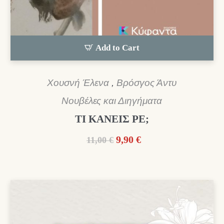
Add to Cart
Χουσνή Έλενα
,
Βρόσγος Άντυ
Νουβέλες και Διηγήματα
ΤΙ ΚΑΝΕΙΣ ΡΕ;
Original
Η
9,90
€
11,00
€
price
τρέχουσα
was:
τιμή
11,00 €.
είναι:
9,90 €.