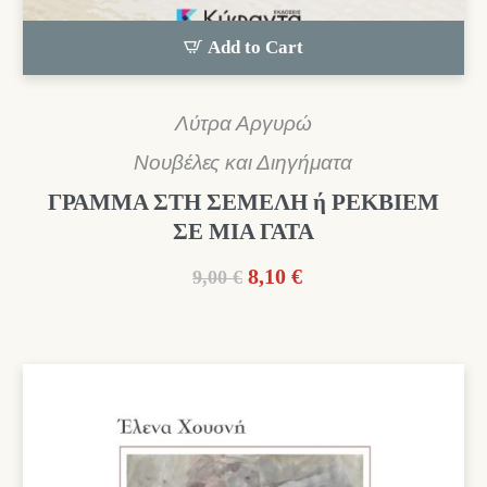
Add to Cart
Λύτρα Αργυρώ
Νουβέλες και Διηγήματα
ΓΡΑΜΜΑ ΣΤΗ ΣΕΜΕΛΗ ή ΡΕΚΒΙΕΜ
ΣΕ ΜΙΑ ΓΑΤΑ
Original
Η
8,10
€
9,00
€
price
τρέχουσα
was:
τιμή
9,00 €.
είναι:
8,10 €.