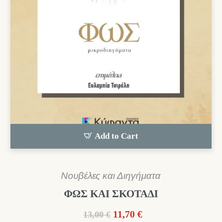
Add to Cart
Νουβέλες και Διηγήματα
ΦΩΣ ΚΑΙ ΣΚΟΤΑΔΙ
Original
Η
11,70
€
13,00
€