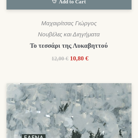
Add to Cart
Μαχαιρίτσας Γιώργος
Νουβέλες και Διηγήματα
Το τεσσάρι της Λυκαβηττού
Original
Η
10,80
€
12,00
€
price
τρέχουσα
was:
τιμή
12,00 €.
είναι:
10,80 €.