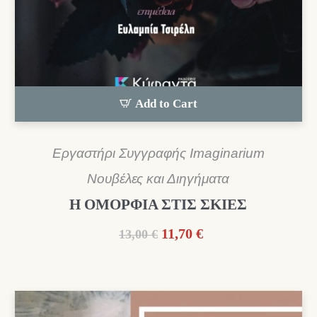
Add to Cart
Εργαστήρι Συγγραφής Imaginarium
Νουβέλες και Διηγήματα
Η ΟΜΟΡΦΙΑ ΣΤΙΣ ΣΚΙΕΣ
Original
Η
11,70
€
13,00
€
price
τρέχουσα
was:
τιμή
13,00 €.
είναι:
11,70 €.