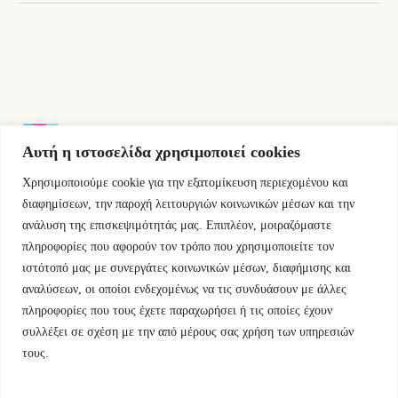
Αυτή η ιστοσελίδα χρησιμοποιεί cookies
Χρησιμοποιούμε cookie για την εξατομίκευση περιεχομένου και
Εμμ.Μπενάκη 76 10681 Αθήνα Ελλάδα.
διαφημίσεων, την παροχή λειτουργιών κοινωνικών μέσων και την
ανάλυση της επισκεψιμότητάς μας. Επιπλέον, μοιραζόμαστε
+30.2110084023
πληροφορίες που αφορούν τον τρόπο που χρησιμοποιείτε τον
ιστότοπό μας με συνεργάτες κοινωνικών μέσων, διαφήμισης και
info@kyfantabooks.gr
αναλύσεων, οι οποίοι ενδεχομένως να τις συνδυάσουν με άλλες
πληροφορίες που τους έχετε παραχωρήσει ή τις οποίες έχουν
Βρείτε μας
συλλέξει σε σχέση με την από μέρους σας χρήση των υπηρεσιών
τους.