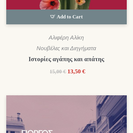
Add to Cart
Αλιφέρη Αλίκη
Νουβέλες και Διηγήματα
Ιστορίες αγάπης και απάτης
Original
Η
13,50
€
15,00
€
price
τρέχουσα
was:
τιμή
15,00 €.
είναι:
13,50 €.