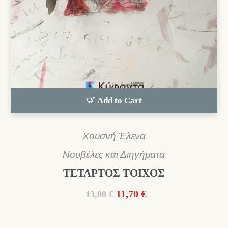
Add to Cart
Χουσνή Έλενα
Νουβέλες και Διηγήματα
ΤΕΤΑΡΤΟΣ ΤΟΙΧΟΣ
Original
Η
11,70
€
13,00
€
price
τρέχουσα
was:
τιμή