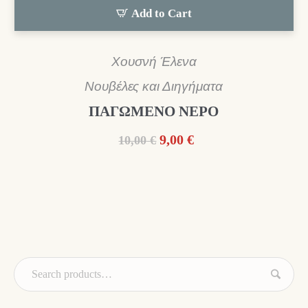
Add to Cart
Χουσνή Έλενα
Νουβέλες και Διηγήματα
ΠΑΓΩΜΕΝΟ ΝΕΡΟ
Original
Η
9,00
€
10,00
€
price
τρέχουσα
was:
τιμή
10,00 €.
είναι:
9,00 €.