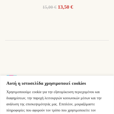
Original
Η
13,50
€
15,00
€
price
τρέχουσα
was:
τιμή
15,00 €.
είναι:
13,50 €.
Αυτή η ιστοσελίδα χρησιμοποιεί cookies
Χρησιμοποιούμε cookie για την εξατομίκευση περιεχομένου και
Εμμ.Μπενάκη 76 10681 Αθήνα Ελλάδα.
διαφημίσεων, την παροχή λειτουργιών κοινωνικών μέσων και την
ανάλυση της επισκεψιμότητάς μας. Επιπλέον, μοιραζόμαστε
+30.2110084023
πληροφορίες που αφορούν τον τρόπο που χρησιμοποιείτε τον