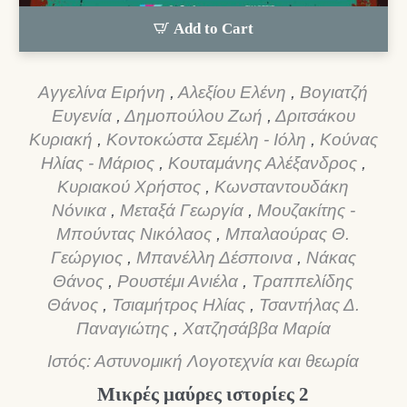
Add to Cart
Αγγελίνα Ειρήνη
,
Αλεξίου Ελένη
,
Βογιατζή
Ευγενία
,
Δημοπούλου Ζωή
,
Δριτσάκου
Κυριακή
,
Κοντοκώστα Σεμέλη - Ιόλη
,
Κούνας
Ηλίας - Μάριος
,
Κουταμάνης Αλέξανδρος
,
Κυριακού Χρήστος
,
Κωνσταντουδάκη
Νόνικα
,
Μεταξά Γεωργία
,
Μουζακίτης -
Μπούντας Νικόλαος
,
Μπαλαούρας Θ.
Γεώργιος
,
Μπανέλλη Δέσποινα
,
Νάκας
Θάνος
,
Ρουστέμι Ανιέλα
,
Τραππελίδης
Θάνος
,
Τσιαμήτρος Ηλίας
,
Τσαντήλας Δ.
Παναγιώτης
,
Χατζησάββα Μαρία
Ιστός: Αστυνομική Λογοτεχνία και θεωρία
Μικρές μαύρες ιστορίες 2