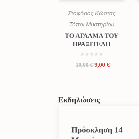
Στοφόρος Κώστας
Τόποι Μυστηρίου
ΤΟ ΑΓΑΛΜΑ ΤΟΥ
ΠΡΑΞΙΤΕΛΗ
Original
Η
9,00
€
10,00
€
price
τρέχουσα
was:
τιμή
10,00 €.
είναι:
9,00 €.
Εκδηλώσεις
Πρόσκληση 14