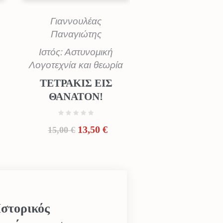
Γιαννουλέας
Παναγιώτης
Ιστός: Αστυνομική
Λογοτεχνία και θεωρία
ΤΕΤΡΑΚΙΣ ΕΙΣ
ΘΑΝΑΤΟΝ!
Original
Η
13,50
€
15,00
€
price
τρέχουσα
χουσα
was:
τιμή
ή
15,00 €.
είναι:
ι:
13,50 €.
4 €.
Ιστορικός