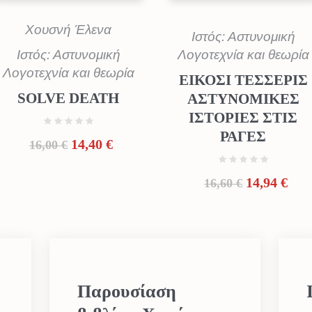
Χουσνή Έλενα
Ιστός: Αστυνομική
Ιστός: Αστυνομική
Λογοτεχνία και θεωρία
Λογοτεχνία και θεωρία
ΕΙΚΟΣΙ ΤΕΣΣΕΡΙΣ
SOLVE DEATH
ΑΣΤΥΝΟΜΙΚΕΣ
ΙΣΤΟΡΙΕΣ ΣΤΙΣ
ΡΑΓΕΣ
Original
Η
14,40
€
16,00
€
price
τρέχουσα
was:
τιμή
Original
Η
14,94
€
16,60
€
16,00 €.
είναι:
price
τρέ
14,40 €.
was:
τιμ
16,60 €.
είνα
14,9
Παρουσίαση