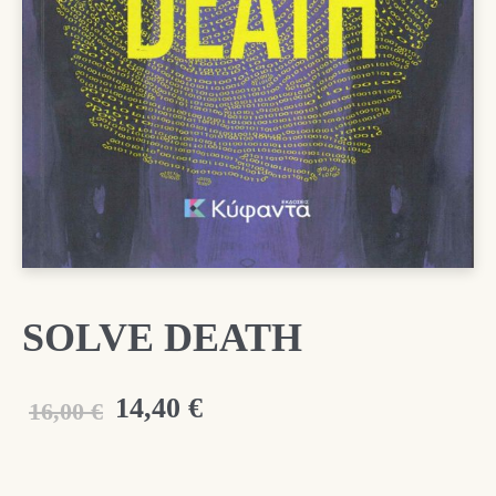
SOLVE DEATH
Original
Η
14,40
€
16,00
€
price
τρέχουσα
was:
τιμή