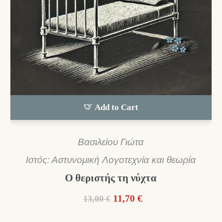
Add to Cart
Βασιλείου Γιώτα
Ιστός: Αστυνομική Λογοτεχνία και θεωρία
Ο θεριστής τη νύχτα
Original
Η
11,70
€
13,00
€
price
τρέχουσα