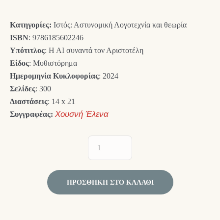
16,00 €.
είναι:
Κατηγορίες:
Ιστός: Αστυνομική Λογοτεχνία και θεωρία
14,40 €.
ISBN
: 9786185602246
Υπότιτλος
: Η ΑΙ συναντά τον Αριστοτέλη
Είδος
: Μυθιστόρημα
Ημερομηνία Κυκλοφορίας
: 2024
Σελίδες
: 300
Διαστάσεις
: 14 x 21
Συγγραφέας:
Χουσνή Έλενα
ΠΡΟΣΘΉΚΗ ΣΤΟ ΚΑΛΆΘΙ