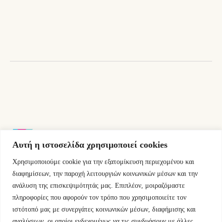
was:
τιμή
13,00 €.
είναι:
11,70 €.
Αυτή η ιστοσελίδα χρησιμοποιεί cookies
Χρησιμοποιούμε cookie για την εξατομίκευση περιεχομένου και
Εμμ.Μπενάκη 76 10681 Αθήνα Ελλάδα.
διαφημίσεων, την παροχή λειτουργιών κοινωνικών μέσων και την
ανάλυση της επισκεψιμότητάς μας. Επιπλέον, μοιραζόμαστε
+30.2110084023
πληροφορίες που αφορούν τον τρόπο που χρησιμοποιείτε τον
ιστότοπό μας με συνεργάτες κοινωνικών μέσων, διαφήμισης και
info@kyfantabooks.gr
αναλύσεων, οι οποίοι ενδεχομένως να τις συνδυάσουν με άλλες