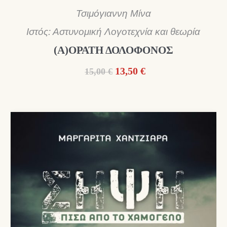
Τσιμόγιαννη Μίνα
Ιστός: Αστυνομική Λογοτεχνία και θεωρία
(Α)ΟΡΑΤΗ ΔΟΛΟΦΟΝΟΣ
Original
Η
13,50
€
15,00
€
price
τρέχουσα
was:
τιμή
15,00 €.
είναι:
13,50 €.