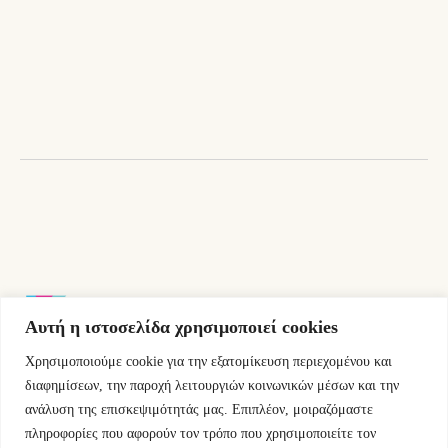
price
τρέχουσα
was:
τιμή
16,60 €.
είναι:
14,94 €.
Αυτή η ιστοσελίδα χρησιμοποιεί cookies
Χρησιμοποιούμε cookie για την εξατομίκευση περιεχομένου και
Εμμ.Μπενάκη 76 10681 Αθήνα Ελλάδα.
διαφημίσεων, την παροχή λειτουργιών κοινωνικών μέσων και την
ανάλυση της επισκεψιμότητάς μας. Επιπλέον, μοιραζόμαστε
+30.2110084023
πληροφορίες που αφορούν τον τρόπο που χρησιμοποιείτε τον