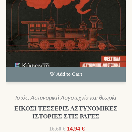
Add to Cart
Ιστός: Αστυνομική Λογοτεχνία και θεωρία
ΕΙΚΟΣΙ ΤΕΣΣΕΡΙΣ ΑΣΤΥΝΟΜΙΚΕΣ
ΙΣΤΟΡΙΕΣ ΣΤΙΣ ΡΑΓΕΣ
Original
Η
14,94
€
16,60
€