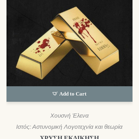
Add to Cart
Χουσνή Έλενα
Ιστός: Αστυνομική Λογοτεχνία και θεωρία
ΧΡΥΣΗ ΕΚΔΙΚΗΣΗ