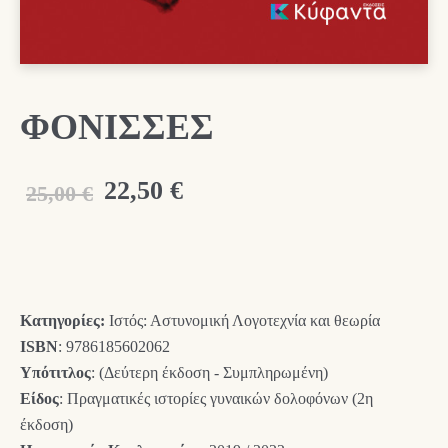
ΦΟΝΙΣΣΕΣ
Original
Η
22,50
€
25,00
€
price
τρέχουσα
was:
τιμή
25,00 €.
είναι:
Κατηγορίες:
Ιστός: Αστυνομική Λογοτεχνία και θεωρία
22,50 €.
ISBN
: 9786185602062
Υπότιτλος
: (Δεύτερη έκδοση - Συμπληρωμένη)
Είδος
: Πραγματικές ιστορίες γυναικών δολοφόνων (2η
έκδοση)