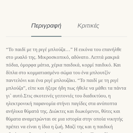
Περιγραφή
Κριτικές
“Το παιδί με τη ριγέ μπλούζα…” Η εικόνα του επανήλθε
στο μυαλό της. Μικροσκοπικό, αδύνατο. Λεπτά μακριά
πόδια, όμορφα μάτια, χέρια παιδικά, κορμί παιδικό. Και
δίπλα στο κομματιασμένο σώμα του ένα μπλουτζίν
παντελόνι και ένα ριγέ μπλουζάκι. “Το παιδί με τη ριγέ
μπλούζα”, είπε και ήξερε ήδη πως ήθελε να μάθει τα πάντα
γι` αυτό.Στις σκοτεινές γειτονιές του διαδικτύου, η
ηλεκτρονική παρανομία στήνει παγίδες στα ανύποπτα
ανήλικα θύματά της. Διώκτες και διωκόμενοι, θύτες και
θύματα αναμετρώνται σε μια ιστορία στην οποία νικητής
πρέπει να είναι η ίδια η ζωή. Μαζί της και η παιδική