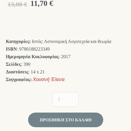
Original
Η
11,70
€
13,00
€
price
τρέχουσα
was:
τιμή
13,00 €.
είναι:
Κατηγορίες:
Ιστός: Αστυνομική Λογοτεχνία και θεωρία
11,70 €.
ISBN
: 9786188223349
Ημερομηνία Κυκλοφορίας
: 2017
Σελίδες
: 390
Διαστάσεις
: 14 x 21
Συγγραφέας:
Χουσνή Έλενα
ΠΡΟΣΘΉΚΗ ΣΤΟ ΚΑΛΆΘΙ