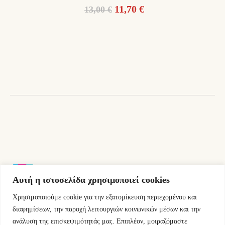
Original
Η
11,70
€
13,00
€
price
τρέχουσα
was:
τιμή
13,00 €.
είναι:
11,70 €.
Αυτή η ιστοσελίδα χρησιμοποιεί cookies
Χρησιμοποιούμε cookie για την εξατομίκευση περιεχομένου και
Εμμ.Μπενάκη 76 10681 Αθήνα Ελλάδα.
διαφημίσεων, την παροχή λειτουργιών κοινωνικών μέσων και την
ανάλυση της επισκεψιμότητάς μας. Επιπλέον, μοιραζόμαστε