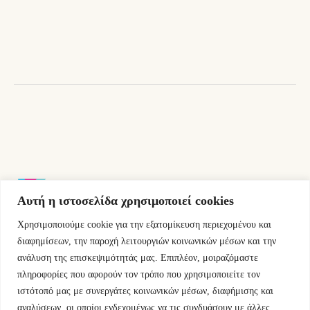
was:
τιμή
10,00 €.
είναι:
9,00 €.
Αυτή η ιστοσελίδα χρησιμοποιεί cookies
Χρησιμοποιούμε cookie για την εξατομίκευση περιεχομένου και
Εμμ.Μπενάκη 76 10681 Αθήνα Ελλάδα.
διαφημίσεων, την παροχή λειτουργιών κοινωνικών μέσων και την
ανάλυση της επισκεψιμότητάς μας. Επιπλέον, μοιραζόμαστε
+30.2110084023
πληροφορίες που αφορούν τον τρόπο που χρησιμοποιείτε τον
ιστότοπό μας με συνεργάτες κοινωνικών μέσων, διαφήμισης και
info@kyfantabooks.gr
αναλύσεων, οι οποίοι ενδεχομένως να τις συνδυάσουν με άλλες