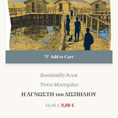
Add to Cart
Βασιλειάδη Άννα
Τόποι Μυστηρίου
Η ΑΓΝΩΣΤΗ του ΔΙΣΠΗΛΙΟΥ
Original
Η
9,00
€
10,00
€
price
τρέχουσα