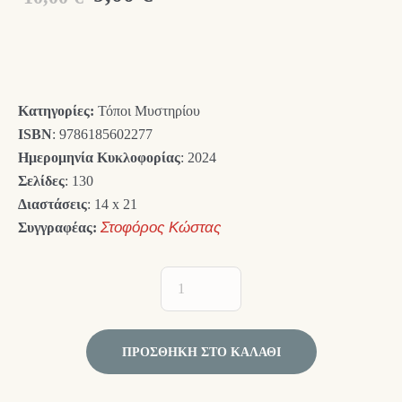
price
τρέχουσα
was:
τιμή
10,00 €.
είναι:
Κατηγορίες:
Τόποι Μυστηρίου
9,00 €.
ISBN
: 9786185602277
Ημερομηνία Κυκλοφορίας
: 2024
Σελίδες
: 130
Διαστάσεις
: 14 x 21
Συγγραφέας:
Στοφόρος Κώστας
ΠΡΟΣΘΉΚΗ ΣΤΟ ΚΑΛΆΘΙ