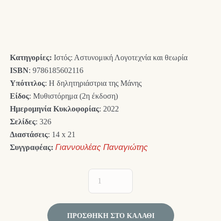
price
τρέχουσα
was:
τιμή
15,00 €.
είναι:
Κατηγορίες:
Ιστός: Αστυνομική Λογοτεχνία και θεωρία
13,50 €.
ISBN
: 9786185602116
Υπότιτλος
: Η δηλητηριάστρια της Μάνης
Είδος
: Μυθιστόρημα (2η έκδοση)
Ημερομηνία Κυκλοφορίας
: 2022
Σελίδες
: 326
Διαστάσεις
: 14 x 21
Συγγραφέας:
Γιαννουλέας Παναγιώτης
ΠΡΟΣΘΉΚΗ ΣΤΟ ΚΑΛΆΘΙ