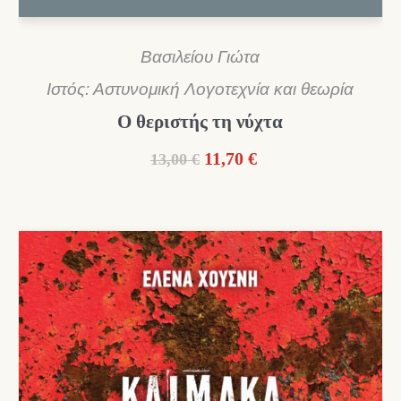
Βασιλείου Γιώτα
Ιστός: Αστυνομική Λογοτεχνία και θεωρία
Ο θεριστής τη νύχτα
Original
Η
11,70
€
13,00
€
price
τρέχουσα
was:
τιμή
13,00 €.
είναι:
11,70 €.