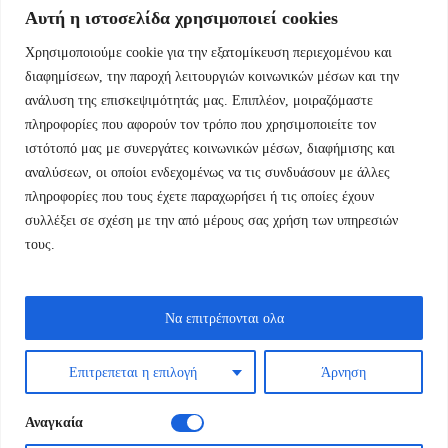
Αυτή η ιστοσελίδα χρησιμοποιεί cookies
Χρησιμοποιούμε cookie για την εξατομίκευση περιεχομένου και
Εμμ.Μπενάκη 76 10681 Αθήνα Ελλάδα.
διαφημίσεων, την παροχή λειτουργιών κοινωνικών μέσων και την
ανάλυση της επισκεψιμότητάς μας. Επιπλέον, μοιραζόμαστε
+30.2110084023
πληροφορίες που αφορούν τον τρόπο που χρησιμοποιείτε τον
ιστότοπό μας με συνεργάτες κοινωνικών μέσων, διαφήμισης και
info@kyfantabooks.gr
αναλύσεων, οι οποίοι ενδεχομένως να τις συνδυάσουν με άλλες
πληροφορίες που τους έχετε παραχωρήσει ή τις οποίες έχουν
Βρείτε μας
συλλέξει σε σχέση με την από μέρους σας χρήση των υπηρεσιών
τους.
Να επιτρέπονται ολα
Επιτρεπεται η επιλογή
Άρνηση
Αναγκαία