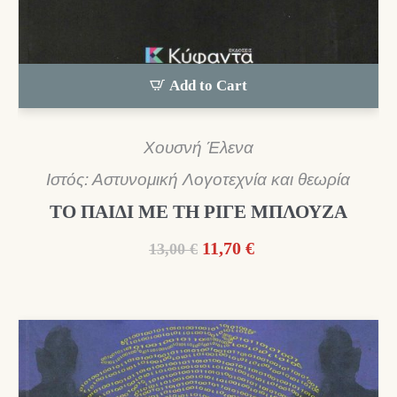
Add to Cart
Χουσνή Έλενα
Ιστός: Αστυνομική Λογοτεχνία και θεωρία
ΤΟ ΠΑΙΔΙ ΜΕ ΤΗ ΡΙΓΕ ΜΠΛΟΥΖΑ
Original
Η
11,70
€
13,00
€
price
τρέχουσα
was:
τιμή
13,00 €.
είναι:
11,70 €.