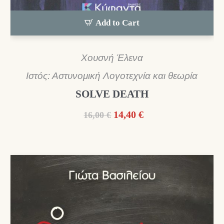
Add to Cart
Χουσνή Έλενα
Ιστός: Αστυνομική Λογοτεχνία και θεωρία
SOLVE DEATH
Original
Η
14,40
€
16,00
€
price
τρέχουσα
was:
τιμή
16,00 €.
είναι:
14,40 €.