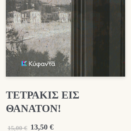
ΤΕΤΡΑΚΙΣ ΕΙΣ
ΘΑΝΑΤΟΝ!
Original
Η
13,50
€
15,00
€