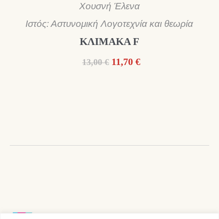
Χουσνή Έλενα
Ιστός: Αστυνομική Λογοτεχνία και θεωρία
ΚΛΙΜΑΚΑ F
Original
Η
11,70
€
13,00
€
price
τρέχουσα
was:
τιμή
13,00 €.
είναι:
11,70 €.