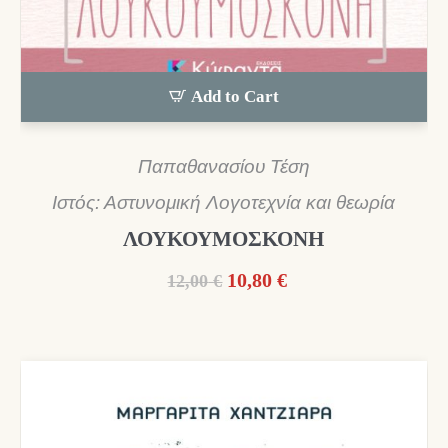
Add to Cart
Παπαθανασίου Τέση
Ιστός: Αστυνομική Λογοτεχνία και θεωρία
ΛΟΥΚΟΥΜΟΣΚΟΝΗ
Original
Η
10,80
€
12,00
€
price
τρέχουσα
was:
τιμή
12,00 €.
είναι:
10,80 €.