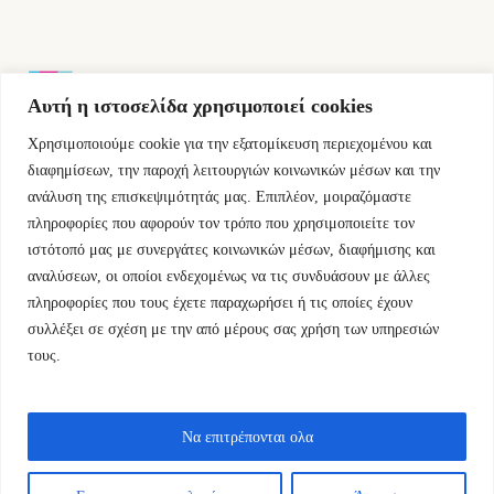
Αυτή η ιστοσελίδα χρησιμοποιεί cookies
Χρησιμοποιούμε cookie για την εξατομίκευση περιεχομένου και
Εμμ.Μπενάκη 76 10681 Αθήνα Ελλάδα.
διαφημίσεων, την παροχή λειτουργιών κοινωνικών μέσων και την
ανάλυση της επισκεψιμότητάς μας. Επιπλέον, μοιραζόμαστε
+30.2110084023
πληροφορίες που αφορούν τον τρόπο που χρησιμοποιείτε τον
ιστότοπό μας με συνεργάτες κοινωνικών μέσων, διαφήμισης και
info@kyfantabooks.gr
αναλύσεων, οι οποίοι ενδεχομένως να τις συνδυάσουν με άλλες
πληροφορίες που τους έχετε παραχωρήσει ή τις οποίες έχουν
Βρείτε μας
συλλέξει σε σχέση με την από μέρους σας χρήση των υπηρεσιών
τους.
Να επιτρέπονται ολα