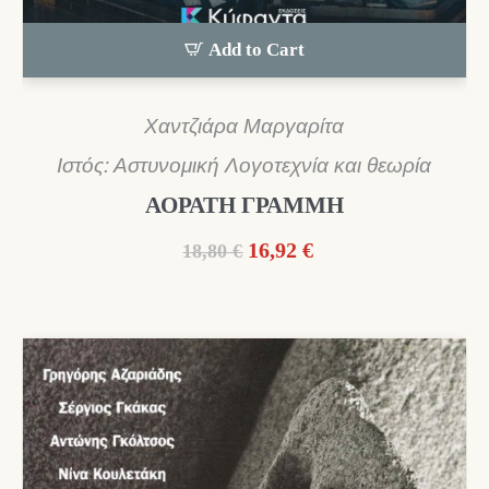
Add to Cart
Χαντζιάρα Μαργαρίτα
Ιστός: Αστυνομική Λογοτεχνία και θεωρία
ΑΟΡΑΤΗ ΓΡΑΜΜΗ
Original
Η
16,92
€
18,80
€
price
τρέχουσα
was:
τιμή
18,80 €.
είναι:
16,92 €.