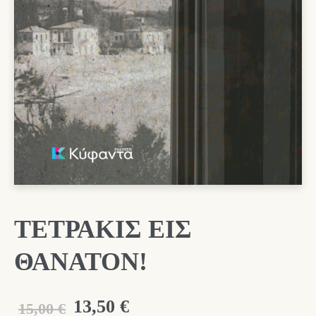
ΤΕΤΡΑΚΙΣ ΕΙΣ
ΘΑΝΑΤΟΝ!
Original
Η
13,50
€
15,00
€