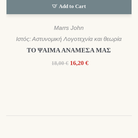
Add to Cart
Marrs John
Ιστός: Αστυνομική Λογοτεχνία και θεωρία
ΤΟ ΨΑΙΜΑ ΑΝΑΜΕΣΑ ΜΑΣ
Original
Η
16,20
€
18,00
€
price
τρέχουσα
was:
τιμή
18,00 €.
είναι:
16,20 €.