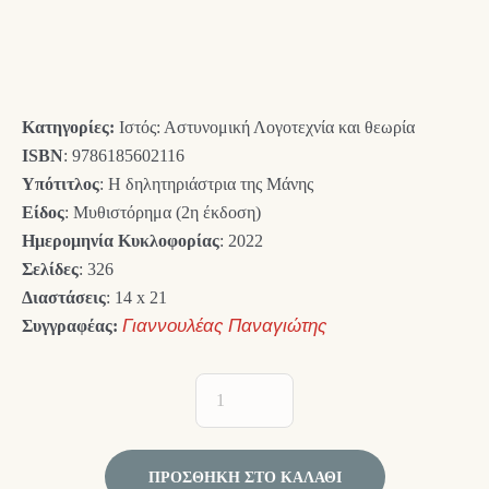
price
τρέχουσα
was:
τιμή
15,00 €.
είναι:
Κατηγορίες:
Ιστός: Αστυνομική Λογοτεχνία και θεωρία
13,50 €.
ISBN
: 9786185602116
Υπότιτλος
: Η δηλητηριάστρια της Μάνης
Είδος
: Μυθιστόρημα (2η έκδοση)
Ημερομηνία Κυκλοφορίας
: 2022
Σελίδες
: 326
Διαστάσεις
: 14 x 21
Συγγραφέας:
Γιαννουλέας Παναγιώτης
ΠΡΟΣΘΉΚΗ ΣΤΟ ΚΑΛΆΘΙ