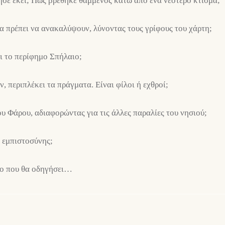
ησε εκεί; Πώς βρέθηκε θαμμένος κάτω από ένα νεότερο κτίσμα;
 θα πρέπει να ανακαλύψουν, λύνοντας τους γρίφους του χάρτη;
ι το περίφημο Σπήλαιο;
, περιπλέκει τα πράγματα. Είναι φίλοι ή εχθροί;
ου Φάρου, αδιαφορώντας για τις άλλες παραλίες του νησιού;
ο εμπιστοσύνης;
στο που θα οδηγήσει…