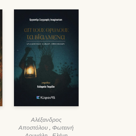
Αλέξανδρος
Αποστόλου
,
Φωτεινή
Δουγάλη
,
Ελένη