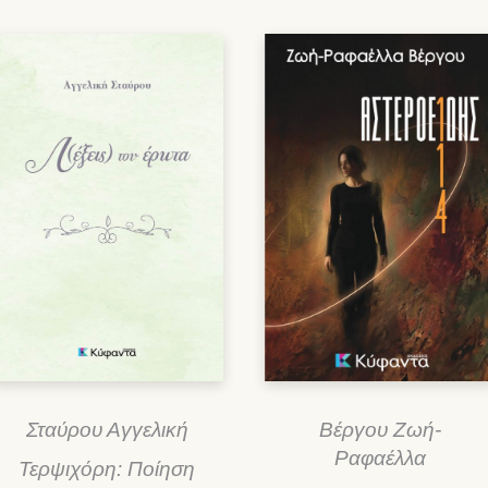
Σταύρου Αγγελική
Βέργου Ζωή-
Ραφαέλλα
Τερψιχόρη: Ποίηση