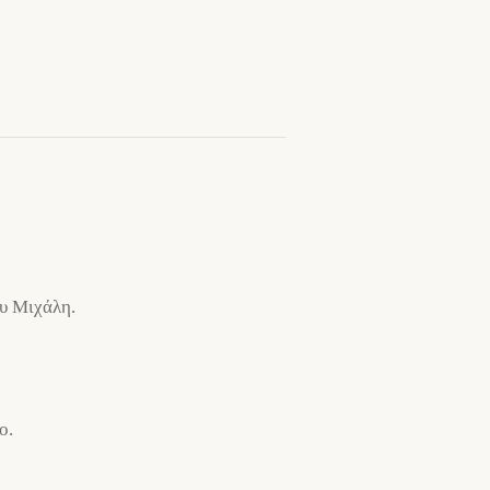
ου Μιχάλη.
ο.