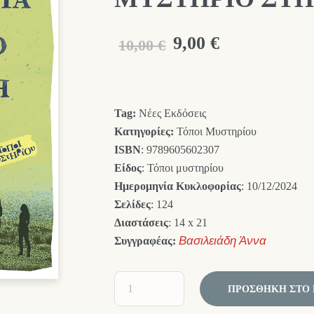
Original
Η
9,00
€
10,00
€
price
τρέχουσα
was:
τιμή
Tag:
Νέες Εκδόσεις
10,00 €.
είναι:
Κατηγορίες:
Τόποι Μυστηρίου
9,00 €.
ISBN
: 9789605602307
Είδος
: Τόποι μυστηρίου
Ημερομηνία Κυκλοφορίας
: 10/12/2024
Σελίδες
: 124
Διαστάσεις
: 14 x 21
Συγγραφέας:
Βασιλειάδη Άννα
ΠΡΟΣΘΉΚΗ ΣΤΟ 