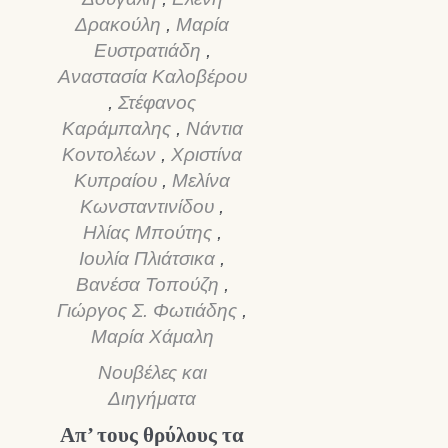
Δρακούλη
,
Μαρία
Ευστρατιάδη
,
Αναστασία Καλοβέρου
,
Στέφανος
Καράμπαλης
,
Νάντια
χουσα
Κοντολέων
,
Χριστίνα
ή
Κυπραίου
,
Μελίνα
ι:
Κωνσταντινίδου
,
0 €.
Ηλίας Μπούτης
,
Ιουλία Πλιάτσικα
,
Βανέσα Τοπούζη
,
Γιώργος Σ. Φωτιάδης
,
Μαρία Χάμαλη
Νουβέλες και
Διηγήματα
Απ’ τους θρύλους τα