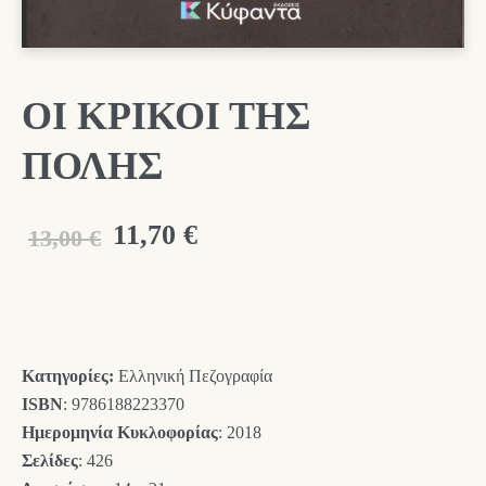
ΟΙ ΚΡΙΚΟΙ ΤΗΣ
ΠΟΛΗΣ
Original
Η
11,70
€
13,00
€
price
τρέχουσα
was:
τιμή
13,00 €.
είναι:
Κατηγορίες:
Ελληνική Πεζογραφία
11,70 €.
ISBN
: 9786188223370
Ημερομηνία Κυκλοφορίας
: 2018
Σελίδες
: 426