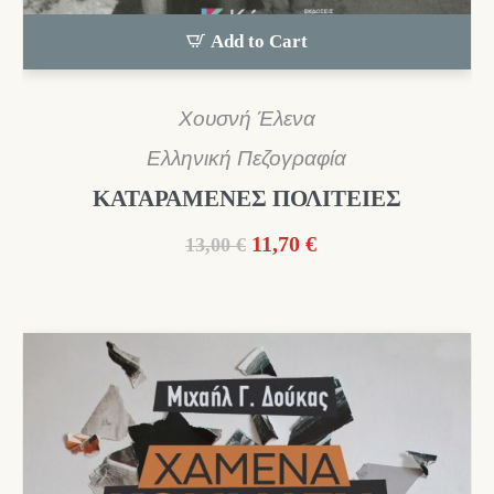
Add to Cart
Χουσνή Έλενα
Ελληνική Πεζογραφία
ΚΑΤΑΡΑΜΕΝΕΣ ΠΟΛΙΤΕΙΕΣ
Original
Η
11,70
€
13,00
€
price
τρέχουσα
was:
τιμή
13,00 €.
είναι:
11,70 €.