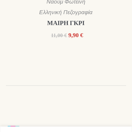
Ναούμ Φωτεινή
Ελληνική Πεζογραφία
ΜΑΙΡΗ ΓΚΡΙ
Original
Η
9,90
€
11,00
€
price
τρέχουσα
was:
τιμή
11,00 €.
είναι:
9,90 €.