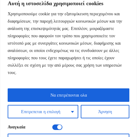
Αυτή η ιστοσελίδα χρησιμοποιεί cookies
Χρησιμοποιούμε cookie για την εξατομίκευση περιεχομένου και
Εμμ.Μπενάκη 76 10681 Αθήνα Ελλάδα.
διαφημίσεων, την παροχή λειτουργιών κοινωνικών μέσων και την
ανάλυση της επισκεψιμότητάς μας. Επιπλέον, μοιραζόμαστε
+30.2110084023
πληροφορίες που αφορούν τον τρόπο που χρησιμοποιείτε τον
ιστότοπό μας με συνεργάτες κοινωνικών μέσων, διαφήμισης και
info@kyfantabooks.gr
αναλύσεων, οι οποίοι ενδεχομένως να τις συνδυάσουν με άλλες
πληροφορίες που τους έχετε παραχωρήσει ή τις οποίες έχουν
Βρείτε μας
συλλέξει σε σχέση με την από μέρους σας χρήση των υπηρεσιών
τους.
Να επιτρέπονται ολα
Επιτρεπεται η επιλογή
Άρνηση
Αναγκαία