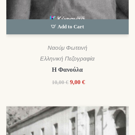
Add to Cart
Ναούμ Φωτεινή
Ελληνική Πεζογραφία
Η Φανούλα
Original
Η
9,00
€
10,00
€
price
τρέχουσα
was:
τιμή
10,00 €.
είναι:
9,00 €.