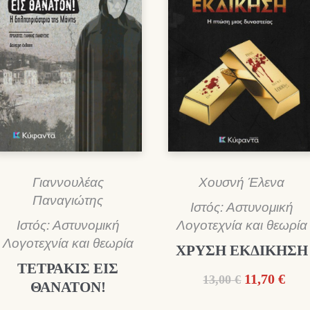
Γιαννουλέας
Χουσνή Έλενα
Παναγιώτης
Ιστός: Αστυνομική
Ιστός: Αστυνομική
Λογοτεχνία και θεωρία
Λογοτεχνία και θεωρία
ΧΡΥΣΗ ΕΚΔΙΚΗΣΗ
ΤΕΤΡΑΚΙΣ ΕΙΣ
Original
Η
11,70
€
13,00
€
ΘΑΝΑΤΟΝ!
price
τρέ