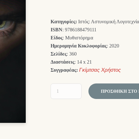
price
τρέχουσα
was:
τιμή
Κατηγορίες:
Ιστός: Αστυνομική Λογοτεχνία
13,00 €.
είναι:
ISBN
: 9786188479111
11,70 €.
Είδος
: Μυθιστόρημα
Ημερομηνία Κυκλοφορίας
: 2020
Σελίδες
: 360
Διαστάσεις
: 14 x 21
Συγγραφέας:
Γκίμτσας Χρήστος
ΠΡΟΣΘΉΚΗ ΣΤΟ 