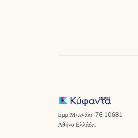
price
τρέχουσα
was:
τιμή
16,60 €.
είναι:
14,94 €.
Εμμ.Μπενάκη 76 10681
Αθήνα Ελλάδα.