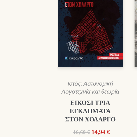
Ιστός: Αστυνομική
Λογοτεχνία και θεωρία
ΕΙΚΟΣΙ ΤΡΙΑ
ΕΓΚΛΗΜΑΤΑ
ΣΤΟΝ ΧΟΛΑΡΓΟ
Original
Η
14,94
€
16,60
€