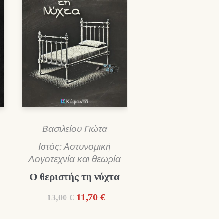
Βασιλείου Γιώτα
Ιστός: Αστυνομική
Λογοτεχνία και θεωρία
Ο θεριστής τη νύχτα
Original
Η
11,70
€
13,00
€
χουσα
price
τρέχουσα