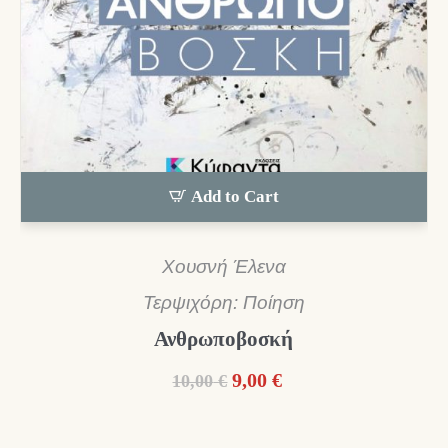
Add to Cart
Χουσνή Έλενα
Τερψιχόρη: Ποίηση
Ανθρωποβοσκή
Original
Η
9,00
€
10,00
€
price
τρέχουσα
was:
τιμή