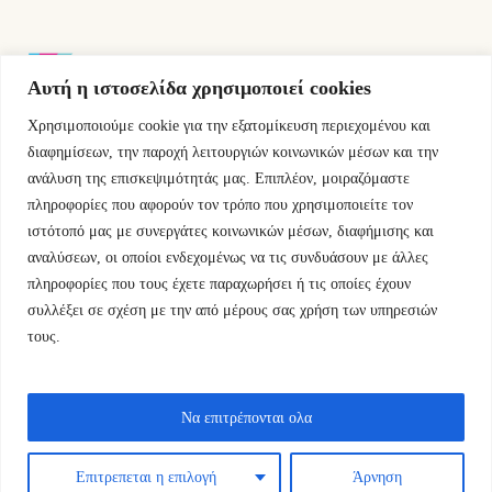
Αυτή η ιστοσελίδα χρησιμοποιεί cookies
Χρησιμοποιούμε cookie για την εξατομίκευση περιεχομένου και
Εμμ.Μπενάκη 76 10681 Αθήνα Ελλάδα.
διαφημίσεων, την παροχή λειτουργιών κοινωνικών μέσων και την
ανάλυση της επισκεψιμότητάς μας. Επιπλέον, μοιραζόμαστε
+30.2110084023
πληροφορίες που αφορούν τον τρόπο που χρησιμοποιείτε τον
ιστότοπό μας με συνεργάτες κοινωνικών μέσων, διαφήμισης και
info@kyfantabooks.gr
αναλύσεων, οι οποίοι ενδεχομένως να τις συνδυάσουν με άλλες
πληροφορίες που τους έχετε παραχωρήσει ή τις οποίες έχουν
Βρείτε μας
συλλέξει σε σχέση με την από μέρους σας χρήση των υπηρεσιών
τους.
Να επιτρέπονται ολα
Επιτρεπεται η επιλογή
Άρνηση