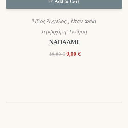
Add to Cart
'Ηβος Άγγελος
,
Νταν Φαίη
Τερψιχόρη: Ποίηση
ΝΑΠΑΛΜΙ
Original
Η
9,00
€
10,00
€
price
τρέχουσα
was:
τιμή
10,00 €.
είναι:
9,00 €.