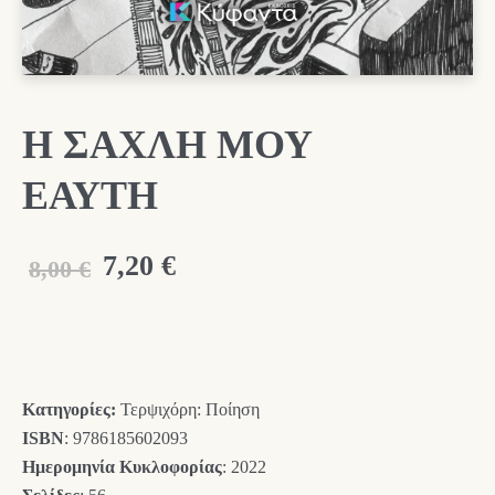
Η ΣΑΧΛΗ ΜΟΥ
ΕΑΥΤΗ
Original
Η
7,20
€
8,00
€
price
τρέχουσα
was:
τιμή
8,00 €.
είναι:
Κατηγορίες:
Τερψιχόρη: Ποίηση
7,20 €.
ISBN
: 9786185602093
Ημερομηνία Κυκλοφορίας
: 2022