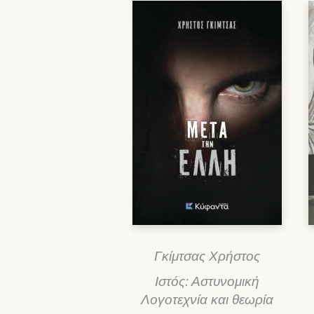
Γκίμτσας Χρήστος
Ιστός: Αστυνομική
Λογοτεχνία και θεωρία