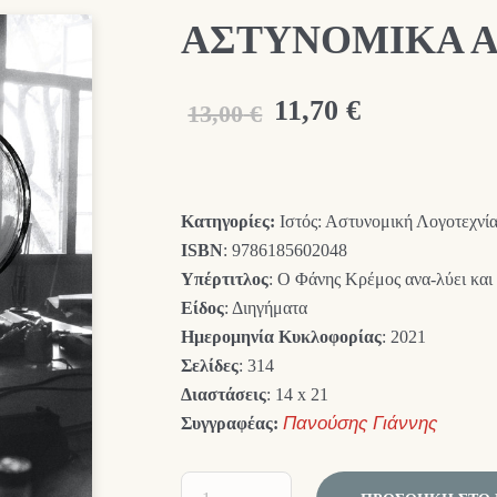
ΑΣΤΥΝΟΜΙΚΑ Α
Original
Η
11,70
€
13,00
€
price
τρέχουσα
was:
τιμή
Κατηγορίες:
Ιστός: Αστυνομική Λογοτεχνία
13,00 €.
είναι:
ISBN
: 9786185602048
11,70 €.
Υπέρτιτλος
: Ο Φάνης Κρέμος ανα-λύει και 
Είδος
: Διηγήματα
Ημερομηνία Κυκλοφορίας
: 2021
Σελίδες
: 314
Διαστάσεις
: 14 x 21
Συγγραφέας:
Πανούσης Γιάννης