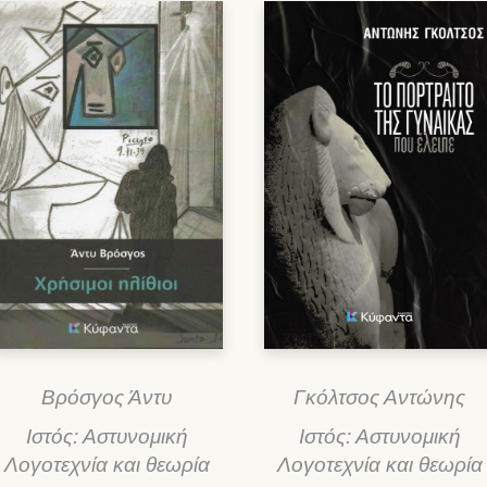
Βρόσγος Άντυ
Γκόλτσος Αντώνης
Ιστός: Αστυνομική
Ιστός: Αστυνομική
Λογοτεχνία και θεωρία
Λογοτεχνία και θεωρία