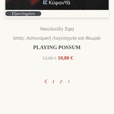
Εξαντλημένο
Νικολούδη Έφη
Ιστός: Αστυνομική Λογοτεχνία και θεωρία
PLAYING POSSUM
Original
Η
10,80
€
12,00
€
price
τρέχουσα
was:
τιμή
12,00 €.
είναι:
1
2
3
10,80 €.