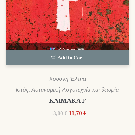
Add to Cart
Χουσνή Έλενα
Ιστός: Αστυνομική Λογοτεχνία και θεωρία
ΚΛΙΜΑΚΑ F
Original
Η
11,70
€
13,00
€
price
τρέχουσα
was:
τιμή