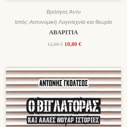
Βρόσγος Άντυ
Ιστός: Αστυνομική Λογοτεχνία και θεωρία
ΑΒΑΡΙΤΙΑ
Original
Η
10,80
€
12,00
€
price
τρέχουσα
was:
τιμή
12,00 €.
είναι:
10,80 €.