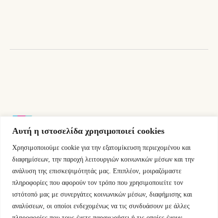
Αυτή η ιστοσελίδα χρησιμοποιεί cookies
Χρησιμοποιούμε cookie για την εξατομίκευση περιεχομένου και
Εμμ.Μπενάκη 76 10681 Αθήνα Ελλάδα.
διαφημίσεων, την παροχή λειτουργιών κοινωνικών μέσων και την
ανάλυση της επισκεψιμότητάς μας. Επιπλέον, μοιραζόμαστε
+30.2110084023
πληροφορίες που αφορούν τον τρόπο που χρησιμοποιείτε τον
ιστότοπό μας με συνεργάτες κοινωνικών μέσων, διαφήμισης και
info@kyfantabooks.gr
αναλύσεων, οι οποίοι ενδεχομένως να τις συνδυάσουν με άλλες
πληροφορίες που τους έχετε παραχωρήσει ή τις οποίες έχουν