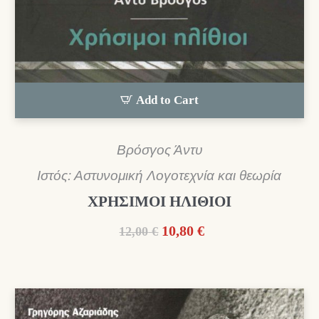
Add to Cart
Βρόσγος Άντυ
Ιστός: Αστυνομική Λογοτεχνία και θεωρία
ΧΡΗΣΙΜΟΙ ΗΛΙΘΙΟΙ
Original
Η
10,80
€
12,00
€
price
τρέχουσα
was:
τιμή
12,00 €.
είναι:
10,80 €.