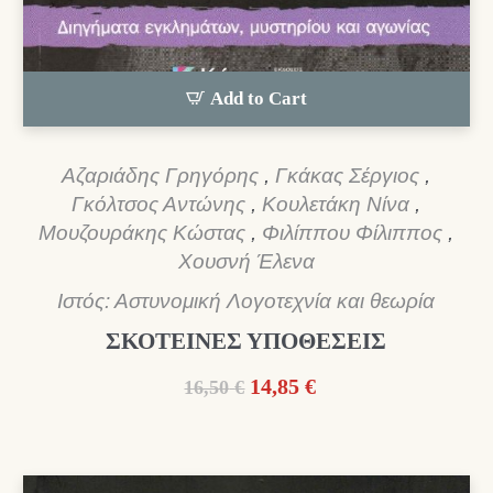
Add to Cart
Αζαριάδης Γρηγόρης
,
Γκάκας Σέργιος
,
Γκόλτσος Αντώνης
,
Κουλετάκη Νίνα
,
Μουζουράκης Κώστας
,
Φιλίππου Φίλιππος
,
Χουσνή Έλενα
Ιστός: Αστυνομική Λογοτεχνία και θεωρία
ΣΚΟΤΕΙΝΕΣ ΥΠΟΘΕΣΕΙΣ
Original
Η
14,85
€
16,50
€
price
τρέχουσα
was:
τιμή
16,50 €.
είναι: