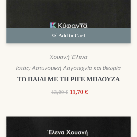
Add to Cart
Χουσνή Έλενα
Ιστός: Αστυνομική Λογοτεχνία και θεωρία
ΤΟ ΠΑΙΔΙ ΜΕ ΤΗ ΡΙΓΕ ΜΠΛΟΥΖΑ
Original
Η
11,70
€
13,00
€
price
τρέχουσα
was:
τιμή
13,00 €.
είναι:
11,70 €.