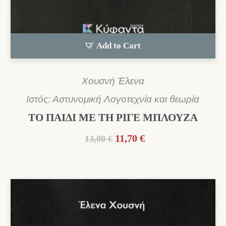
Add to Cart
Χουσνή Έλενα
Ιστός: Αστυνομική Λογοτεχνία και θεωρία
ΤΟ ΠΑΙΔΙ ΜΕ ΤΗ ΡΙΓΕ ΜΠΛΟΥΖΑ
Original
Η
11,70
€
13,00
€
price
τρέχουσα
was:
τιμή
13,00 €.
είναι:
11,70 €.