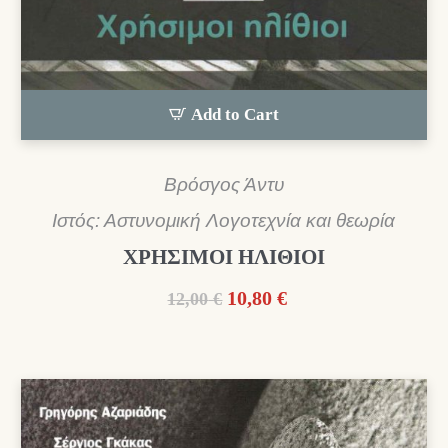
Add to Cart
Βρόσγος Άντυ
Ιστός: Αστυνομική Λογοτεχνία και θεωρία
ΧΡΗΣΙΜΟΙ ΗΛΙΘΙΟΙ
Original
Η
10,80
€
12,00
€
price
τρέχουσα
was:
τιμή
12,00 €.
είναι:
10,80 €.