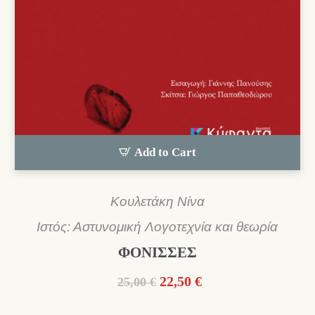
Add to Cart
Κουλετάκη Νίνα
Ιστός: Αστυνομική Λογοτεχνία και θεωρία
ΦΟΝΙΣΣΕΣ
Original
Η
22,50
€
25,00
€
price
τρέχουσα