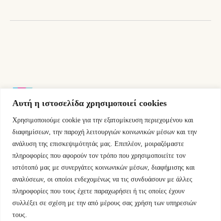
Αυτή η ιστοσελίδα χρησιμοποιεί cookies
Χρησιμοποιούμε cookie για την εξατομίκευση περιεχομένου και
Εμμ.Μπενάκη 76 10681 Αθήνα Ελλάδα.
διαφημίσεων, την παροχή λειτουργιών κοινωνικών μέσων και την
ανάλυση της επισκεψιμότητάς μας. Επιπλέον, μοιραζόμαστε
+30.2110084023
πληροφορίες που αφορούν τον τρόπο που χρησιμοποιείτε τον
ιστότοπό μας με συνεργάτες κοινωνικών μέσων, διαφήμισης και
info@kyfantabooks.gr
αναλύσεων, οι οποίοι ενδεχομένως να τις συνδυάσουν με άλλες
πληροφορίες που τους έχετε παραχωρήσει ή τις οποίες έχουν
Βρείτε μας
συλλέξει σε σχέση με την από μέρους σας χρήση των υπηρεσιών
τους.