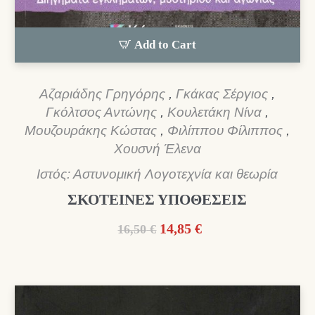
Add to Cart
Αζαριάδης Γρηγόρης
,
Γκάκας Σέργιος
,
Γκόλτσος Αντώνης
,
Κουλετάκη Νίνα
,
Μουζουράκης Κώστας
,
Φιλίππου Φίλιππος
,
Χουσνή Έλενα
Ιστός: Αστυνομική Λογοτεχνία και θεωρία
ΣΚΟΤΕΙΝΕΣ ΥΠΟΘΕΣΕΙΣ
Original
Η
14,85
€
16,50
€
price
τρέχουσα
was:
τιμή
16,50 €.
είναι:
14,85 €.