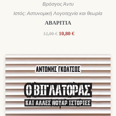
Βρόσγος Άντυ
Ιστός: Αστυνομική Λογοτεχνία και θεωρία
ΑΒΑΡΙΤΙΑ
Original
Η
10,80
€
12,00
€
price
τρέχουσα
was:
τιμή
12,00 €.
είναι:
10,80 €.