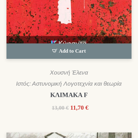
Add to Cart
Χουσνή Έλενα
Ιστός: Αστυνομική Λογοτεχνία και θεωρία
ΚΛΙΜΑΚΑ F
Original
Η
11,70
€
13,00
€
price
τρέχουσα
was:
τιμή
13,00 €.
είναι: