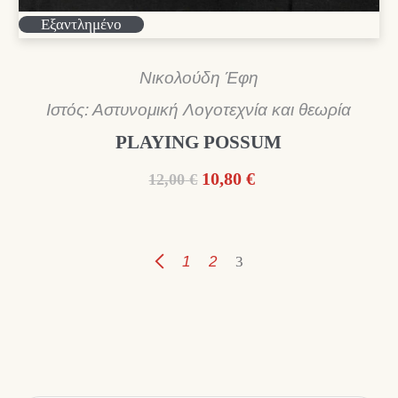
Εξαντλημένο
Νικολούδη Έφη
Ιστός: Αστυνομική Λογοτεχνία και θεωρία
PLAYING POSSUM
Original
Η
10,80
€
12,00
€
price
τρέχουσα
was:
τιμή
12,00 €.
είναι:
1
2
3
10,80 €.