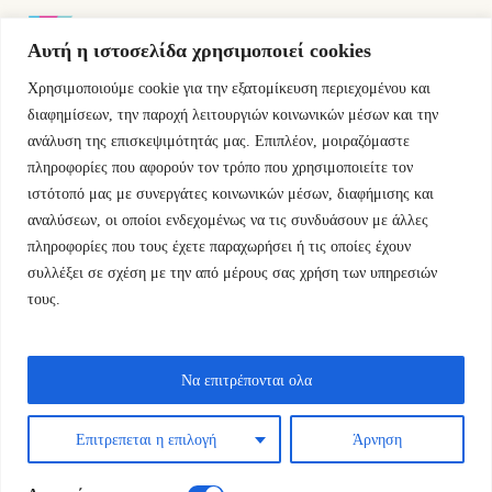
Αυτή η ιστοσελίδα χρησιμοποιεί cookies
Χρησιμοποιούμε cookie για την εξατομίκευση περιεχομένου και
Εμμ.Μπενάκη 76 10681 Αθήνα Ελλάδα.
διαφημίσεων, την παροχή λειτουργιών κοινωνικών μέσων και την
ανάλυση της επισκεψιμότητάς μας. Επιπλέον, μοιραζόμαστε
+30.2110084023
πληροφορίες που αφορούν τον τρόπο που χρησιμοποιείτε τον
ιστότοπό μας με συνεργάτες κοινωνικών μέσων, διαφήμισης και
info@kyfantabooks.gr
αναλύσεων, οι οποίοι ενδεχομένως να τις συνδυάσουν με άλλες
πληροφορίες που τους έχετε παραχωρήσει ή τις οποίες έχουν
Βρείτε μας
συλλέξει σε σχέση με την από μέρους σας χρήση των υπηρεσιών
τους.
Να επιτρέπονται ολα
Επιτρεπεται η επιλογή
Άρνηση