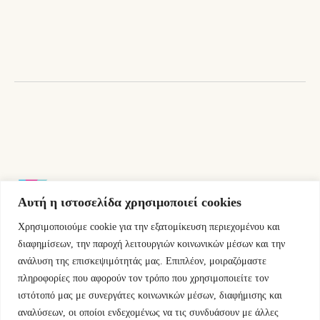
Αυτή η ιστοσελίδα χρησιμοποιεί cookies
Χρησιμοποιούμε cookie για την εξατομίκευση περιεχομένου και
Εμμ.Μπενάκη 76 10681 Αθήνα Ελλάδα.
διαφημίσεων, την παροχή λειτουργιών κοινωνικών μέσων και την
ανάλυση της επισκεψιμότητάς μας. Επιπλέον, μοιραζόμαστε
+30.2110084023
πληροφορίες που αφορούν τον τρόπο που χρησιμοποιείτε τον
ιστότοπό μας με συνεργάτες κοινωνικών μέσων, διαφήμισης και
info@kyfantabooks.gr
αναλύσεων, οι οποίοι ενδεχομένως να τις συνδυάσουν με άλλες