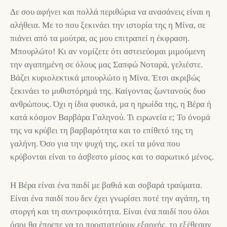
Δε σου αφήνει και πολλά περιθώρια να ανασάνεις είναι η
αλήθεια. Με το που ξεκινάει την ιστορία της η Μίνα, σε
πιάνει από τα μούτρα, ας μου επιτραπεί η έκφραση.
Μπουρλώτο! Κι αν νομίζετε ότι αστειεύομαι μιμούμενη
την αγαπημένη σε όλους μας Σαπφώ Νοταρά, γελιέστε.
Βάζει κυριολεκτικά μπουρλώτο η Μίνα. Έτσι ακριβώς
ξεκινάει το μυθιστόρημά της. Καίγοντας ζωντανούς δυο
ανθρώπους. Όχι η ίδια φυσικά, μα η ηρωίδα της, η Βέρα ή
κατά κόσμον Βαρβάρα Γαληνού. Τι ειρωνεία ε; Το όνομά
της να κρύβει τη βαρβαρότητα και το επίθετό της τη
γαλήνη. Όσο για την ψυχή της, εκεί τα μόνα που
κρύβονται είναι το άσβεστο μίσος και το σαρωτικό μένος.
Η Βέρα είναι ένα παιδί με βαθιά και σοβαρά τραύματα.
Είναι ένα παιδί που δεν έχει γνωρίσει ποτέ την αγάπη, τη
στοργή και τη συντροφικότητα. Είναι ένα παιδί που όλοι
όσοι θα έπρεπε να το προστατεύουν εξαρχής, το εξέθεσαν