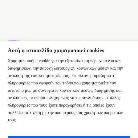
Αυτή η ιστοσελίδα χρησιμοποιεί cookies
Χρησιμοποιούμε cookie για την εξατομίκευση περιεχομένου και
Εμμ.Μπενάκη 76 10681 Αθήνα Ελλάδα.
διαφημίσεων, την παροχή λειτουργιών κοινωνικών μέσων και την
ανάλυση της επισκεψιμότητάς μας. Επιπλέον, μοιραζόμαστε
+30.2110084023
πληροφορίες που αφορούν τον τρόπο που χρησιμοποιείτε τον
ιστότοπό μας με συνεργάτες κοινωνικών μέσων, διαφήμισης και
info@kyfantabooks.gr
αναλύσεων, οι οποίοι ενδεχομένως να τις συνδυάσουν με άλλες
πληροφορίες που τους έχετε παραχωρήσει ή τις οποίες έχουν
Βρείτε μας
συλλέξει σε σχέση με την από μέρους σας χρήση των υπηρεσιών
τους.