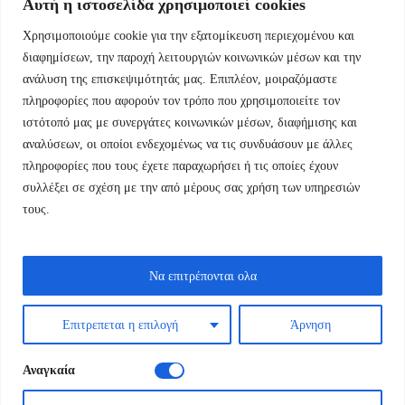
Αυτή η ιστοσελίδα χρησιμοποιεί cookies
Χρησιμοποιούμε cookie για την εξατομίκευση περιεχομένου και
Εμμ.Μπενάκη 76 10681 Αθήνα Ελλάδα.
διαφημίσεων, την παροχή λειτουργιών κοινωνικών μέσων και την
ανάλυση της επισκεψιμότητάς μας. Επιπλέον, μοιραζόμαστε
+30.2110084023
πληροφορίες που αφορούν τον τρόπο που χρησιμοποιείτε τον
ιστότοπό μας με συνεργάτες κοινωνικών μέσων, διαφήμισης και
info@kyfantabooks.gr
αναλύσεων, οι οποίοι ενδεχομένως να τις συνδυάσουν με άλλες
πληροφορίες που τους έχετε παραχωρήσει ή τις οποίες έχουν
Βρείτε μας
συλλέξει σε σχέση με την από μέρους σας χρήση των υπηρεσιών
τους.
Να επιτρέπονται ολα
Επιτρεπεται η επιλογή
Άρνηση
Αναγκαία