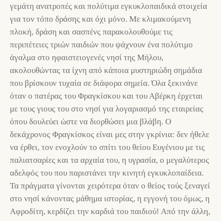
γεμάτη ανατροπές και πολύτιμα εγκυκλοπαιδικά στοιχεία
για τον τόπο δράσης και όχι μόνο. Με κλιμακούμενη
πλοκή, δράση και σασπένς παρακολουθούμε τις
περιπέτειες τριών παιδιών που ψάχνουν ένα πολύτιμο
άγαλμα στο ηφαιστειογενές νησί της Μήλου,
ακολουθώντας τα ίχνη από κάποια μυστηριώδη σημάδια
που βρίσκουν τυχαία σε διάφορα σημεία. Όλα ξεκινάνε
όταν ο πατέρας του Φραγκίσκου και του Αβέρκη έρχεται
με τους γιους του στο νησί για λογαριασμό της εταιρείας
όπου δουλεύει ώστε να διορθώσει μια βλάβη. Ο
δεκάχρονος Φραγκίσκος είναι μες στην γκρίνια: δεν ήθελε
να έρθει, τον ενοχλούν το σπίτι του θείου Ευγένιου με τις
παλιατσαρίες και τα αρχαία του, η υγρασία, ο μεγαλύτερος
αδελφός του που παριστάνει την κινητή εγκυκλοπαίδεια.
Τα πράγματα γίνονται χειρότερα όταν ο θείος τούς ξεναγεί
στο νησί κάνοντας μάθημα ιστορίας, η εγγονή του όμως, η
Αφροδίτη, κερδίζει την καρδιά του παιδιού! Από την άλλη,