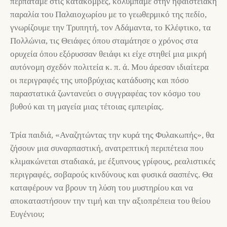
περπατάμε στις κατακόμβες, κολυμπάμε στην ηφαιστειακή
παραλία του Παλαιοχωρίου με το γεωθερμικό της πεδίο,
γνωρίζουμε την Τρυπητή, τον Αδάμαντα, το Κλέφτικο, τα
Πολλώνια, τις Θειάφες όπου σταμάτησε ο χρόνος στα
ορυχεία όπου εξόρυσσαν θειάφι κι είχε στηθεί μια μικρή
αυτόνομη σχεδόν πολιτεία κ. π. ά. Μου άρεσαν ιδιαίτερα
οι περιγραφές της υποβρύχιας κατάδυσης και πόσο
παραστατικά ζωντανεύει ο συγγραφέας τον κόσμο του
βυθού και τη μαγεία μιας τέτοιας εμπειρίας.
Τρία παιδιά, «Αναζητώντας την κυρά της Φυλακωπής», θα
ζήσουν μια συναρπαστική, ανατρεπτική περιπέτεια που
κλιμακώνεται σταδιακά, με έξυπνους γρίφους, ρεαλιστικές
περιγραφές, σοβαρούς κινδύνους και φυσικά σασπένς. Θα
καταφέρουν να βρουν τη λύση του μυστηρίου και να
αποκαταστήσουν την τιμή και την αξιοπρέπεια του θείου
Ευγένιου;