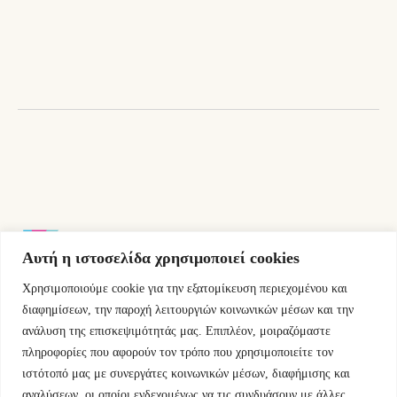
Αυτή η ιστοσελίδα χρησιμοποιεί cookies
Χρησιμοποιούμε cookie για την εξατομίκευση περιεχομένου και
Εμμ.Μπενάκη 76 10681 Αθήνα Ελλάδα.
διαφημίσεων, την παροχή λειτουργιών κοινωνικών μέσων και την
ανάλυση της επισκεψιμότητάς μας. Επιπλέον, μοιραζόμαστε
+30.2110084023
πληροφορίες που αφορούν τον τρόπο που χρησιμοποιείτε τον
ιστότοπό μας με συνεργάτες κοινωνικών μέσων, διαφήμισης και
info@kyfantabooks.gr
αναλύσεων, οι οποίοι ενδεχομένως να τις συνδυάσουν με άλλες